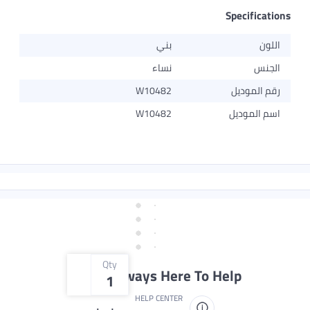
بني
نساء
W10482
W10482
Qty
We're Always Here To 
1
HELP CENTER