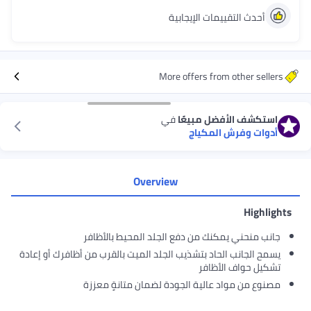
ات الإيجابية
More offers fr
ل مبيعًا
في
لمكياج
Overview
نك من دفع الجلد المحيط بالأظافر
اد بتشذيب الجلد الميت بالقرب من أظافرك أو إعادة
ظافر
عالية الجودة لضمان متانةٍ معززة