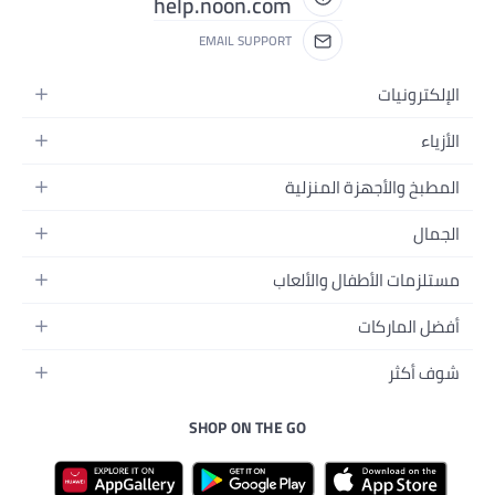
help.noon.com
EMAIL SUPPORT
المنزلية
ل والألعاب
نزل
ل
لجسم
رسة
يبي
SHOP ON THE GO
لكترونية
بيبي
ت الأليفة
لرجال
وترات