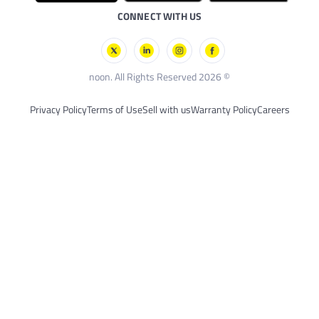
 الصحية
ُعد
CONNECT WITH US
© 2026 noon. All
Privacy Policy
Terms of Use
Sell with us
Warrant