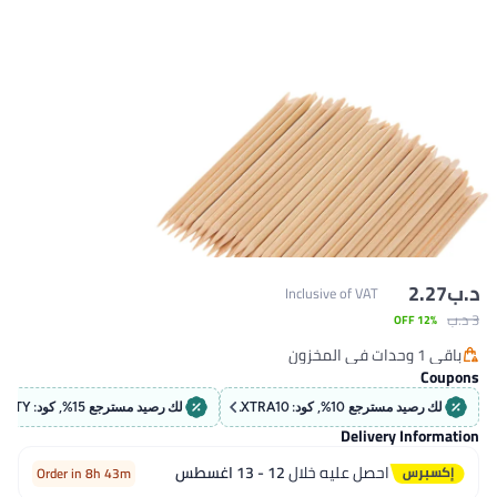
Inclusive o
EX
لك رصيد مسترجع 15%, كود: BEAUTY
لك رصيد مسترجع 5%, كود
D
ليه خلال
12 - 13 اغسطس
Order in 8h 43m