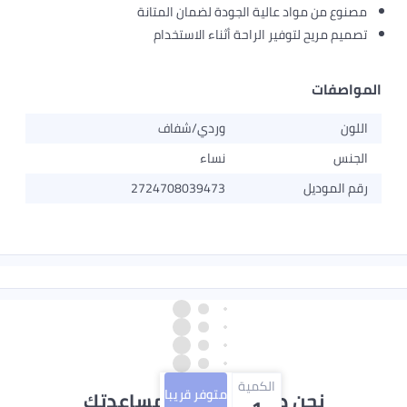
ع من مواد عالية الجودة لضمان المتانة
 مريح لتوفير الراحة أثناء الاستخدام
صفات
وردي/شفاف
س
نساء
لموديل
2724708039473
الكمية
متوفر قريبا
نحن دائماً جاهزون لمساعدتك