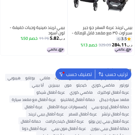
بيبي تريند عربة السفر جو جير
بيبي تريند صينية وجبات خفيفة -
سبراوت ٣٥ مع مقعد قابل للإمالة -
لون أسود
5.82
أزرق سبيكتروم
11.76
خصم 50%
3.5
6
د.ب‏
284.11
329.09
خصم 13%
د.ب‏
البحث الشائع
ترتيب حسب
تصنيف حسب
بيليكو
كيندركرافت
بوكلا
ماس
هاوك
مابابي
بوغابو
هيبوبي
نورتور
ماكسي كوزي
كيديلو
مون
بيبيزين
أبا بيبي
عربة أطفال لوكليرك
ماكسي كوزي
عربة أطفال شيكو
مقعد سيارة جيكل
حمالة أطفال إنفانتينو
عربة أطفال مع مقعد سيارة
حمالة أطفال إيرجو بيبي
إكسسوارات عربة الأطفال
عربة أطفال
عربة أطفال نرتشر
عربة أطفال للسفر
عربة أطفال بيبي تريند
عربة أطفال بيبي زين يويّو
عربة أطفال كيندركرافت
حمالة أطفال
حمالة أطفال بيبي بيورن
عربة أطفال مون بيبي
عربة أطفال دونا