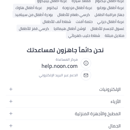
عربة أطفال تيكنوم
مقعد سيارة
عربة أطفال بيليكوو
عربة أطفال بوجابو
عربة أطفال مزدوجة
تيكنوم
عربة أطفال هاوك
جهاز مراقبة الطفل
كرسي طعام للأطفال
بودرة أطفال من سيباميد
عربة أطفال ديزني
حلمة أفنت
شفاط أنف للأطفال
غسول للجسم للأطفال
لوشن أطفال هيمالايا
كرسي قفز للأطفال
مناديل مبللة
شفاط حليب كهربائي
نحن دائماً جاهزون لمساعدتك
مركز المساعدة
help.noon.com
الدعم عبر البريد الإلكتروني
الإلكترونيات
الجوالات
الأزياء
التابلت
أزياء نسائية
المطبخ والأجهزة المنزلية
اللابتوبات
أزياء رجالية
الحمام
الأجهزة المنزلية
الجمال
أزياء البنات