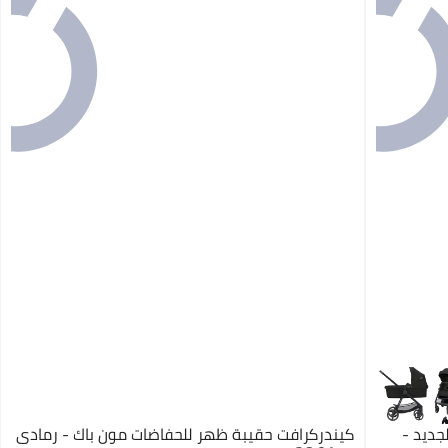
الجديد -
كيندركرافت حقيبة ظهر للحفاضات مون باك - رمادي