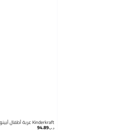
Kinderkraft عربة أطفال أبينو - رمادي حمامة
94.89
د.ب‏