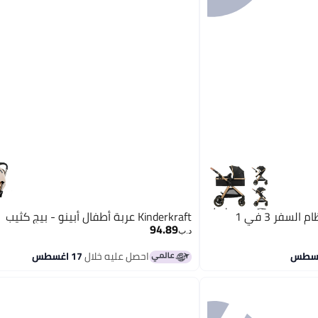
Kinderkraft كيندر كرافت - نظام السفر 3 في 1
Kinderkraft عربة أطفال أبينو - بيج كثيب
94.89
د.ب‏
احصل عليه خلال
17 اغسطس