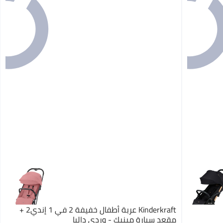
Kinderkraft عربة أطفال خفيفة 2 في 1 إندي2 +
مقعد سيارة مينيك - وردي داليا