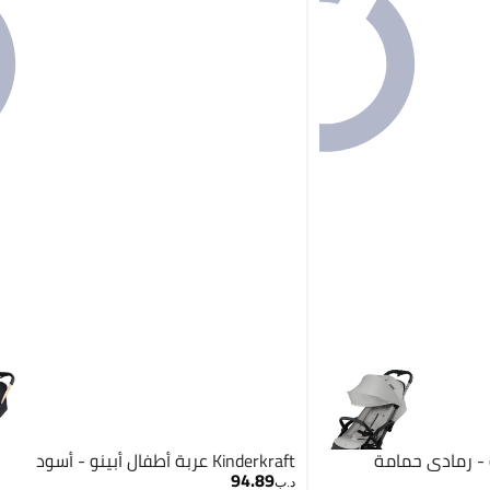
Kinderkraft عربة أطفال أبينو - أسود
94.89
د.ب‏