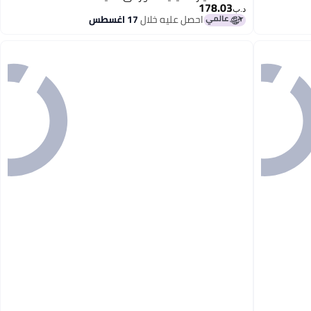
178.03
د.ب‏
احصل عليه خلال
17 اغسطس