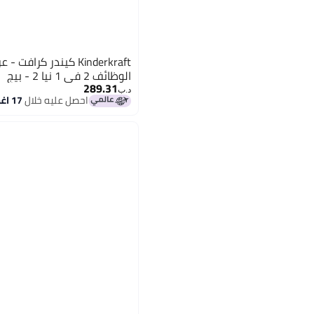
Kinderkraft كيندر كرا
الوظائف 2 في 1 نيا 2 - بيج
289.31
د.ب‏
احصل عليه خلال
17 اغسطس