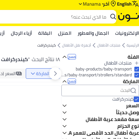
English
آخر
Manama
الإلكترونيات
الجمال والعطور
المنزل
البقالة
أزياء الرجال
أزي
الرئيسية
منتجات الأطفال
أجهزة نقل الأطفال
كيندركرافت
الفئة
مسح
١٨ نتائج البحث
"
كيندركرافت أ
منتجات الأطفال
الكل منتجات الأطفال
baby-products/baby-transport
الماركة
السعر (د.ب
أجهزة نقل الأطفال
baby-products/baby-transport/strollers/standard
الماركة
الكل أجهزة نقل الأطفال
مسح
عربات الأطفال
الكل عربات الأطفال
ملحقات عربايات الأطفال
إكسسوارات
عربايات أطفال
كيندركرافت
عربايات أطفال للسفر
السعر
وصل حديثاً
إلى
عرض التنائج
آخر 30 يوماً
سعة مقعد عربة الأطفال
آخر 60 يوماً
1
نوع الحزام
حزام أمان 5 نقاط
عربة أطفال الحد الأقصى للعمر VA