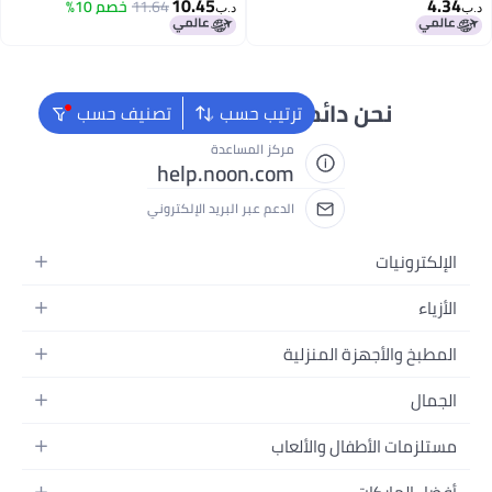
10.45
أخضر
11.64
خصم 10%
د.ب‏
ئماً جاهزون لمساعدتك
ترتيب حسب
تصنيف حسب
مركز المساعدة
help.noon.com
الدعم عبر البريد الإلكتروني
منزلية
الألعاب