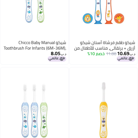
 شيكو
شيكو Chicco Baby Manual
لأطفال من
Toothbrush For Infants (6M-36M),
8.05
Set Of 2|Extra Soft Tapered
د.ب‏
Bristles Ideal For Milk Teeth|Bpa
Free (Blue, Green)