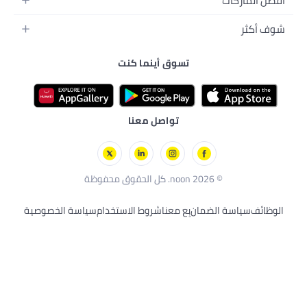
سم
تسوق أينما كنت
رونية
ي
لأليفة
ال
رات
صحية
تواصل معنا
ان
بِع معنا
شروط الاستخدام
سياسة الخصوصية