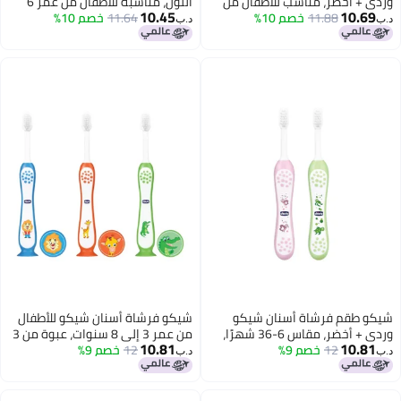
طفال من
اللون، مناسبة للأطفال من عمر 6
10.45
إلى 36 شهرًا
11.64
خصم 10%
د.ب‏
 شيكو
شيكو فرشاة أسنان شيكو للأطفال
وردي + أخضر، مقاس 6-36 شهرًا،
من عمر 3 إلى 8 سنوات، عبوة من 3
10.81
12
خصم 9%
قطع - أزرق، برتقالي، وأخضر
د.ب‏