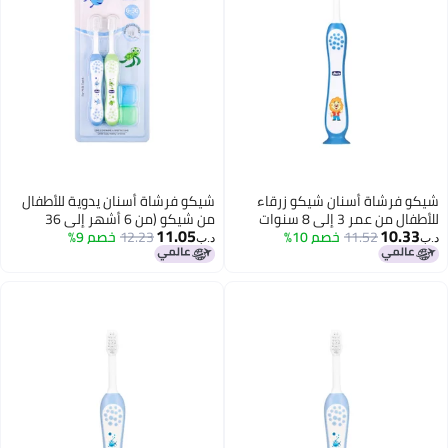
 زرقاء
شيكو فرشاة أسنان يدوية للأطفال
من شيكو (من 6 أشهر إلى 36
11.05
12.23
خصم 9%
شهرًا)، طقم من قطعتين | شعيرات
د.ب‏
مدببة فائقة النعومة مثالية للأسنان
اللبنية | خالية من مادة BPA (أزرق،
أخضر)