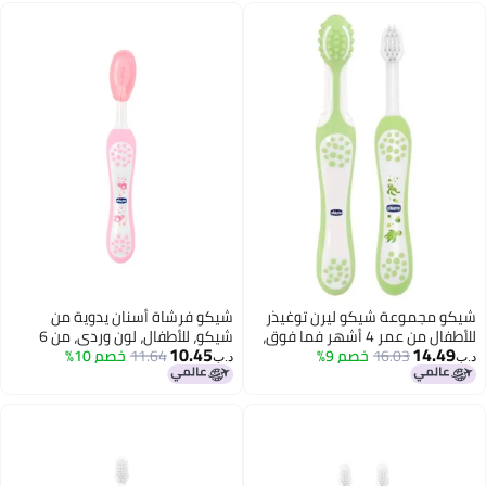
 توغيذر
شيكو فرشاة أسنان يدوية من
مر 4 أشهر فما فوق،
شيكو، للأطفال، لون وردي، من 6
10.45
أشهر إلى 3 سنوات
11.64
خصم 10%
د.ب‏