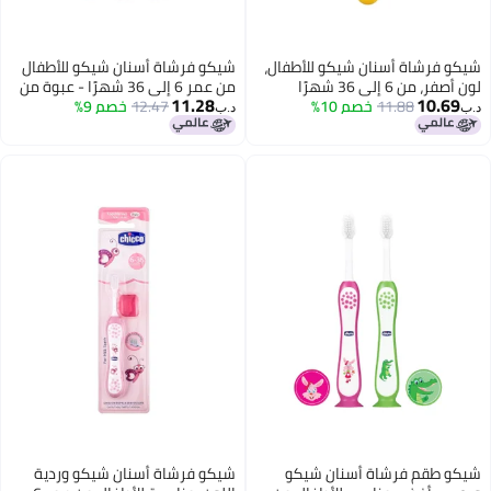
للأطفال،
شيكو فرشاة أسنان شيكو للأطفال
من عمر 6 إلى 36 شهرًا - عبوة من
11.28
3 قطع - أزرق وأخضر، يدوية، للأطفال
12.47
خصم 9%
د.ب‏
 شيكو
شيكو فرشاة أسنان شيكو وردية