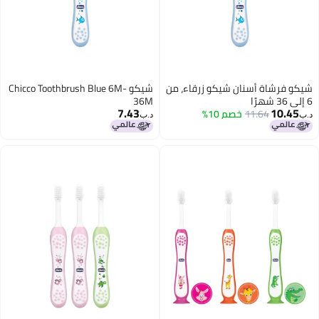
زرقاء، من
شيكو Chicco Toothbrush Blue 6M-
36M
7.43
د.ب‏