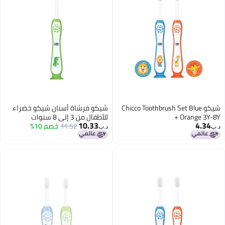
Chicco Toot
شيكو فرشاة أسنان شيكو خضراء
للأطفال من 3 إلى 8 سنوات
10.33
11.52
خصم 10%
د.ب‏