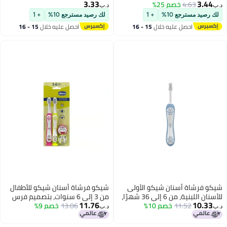
3.33
د.ب‏
+
لك رصيد مسترجع 10%
+ 1
15 - 16
احصل عليه خلال
15 - 16
اغسطس
 الأولى
شيكو فرشاة أسنان شيكو للأطفال
للأسنان اللبنية، من 6 إلى 36 شهرًا،
من 3 إلى 6 سنوات، بتصميم فرس
11.76
13.06
النهر/الباندا (قطعتان)
خصم 9%
د.ب‏