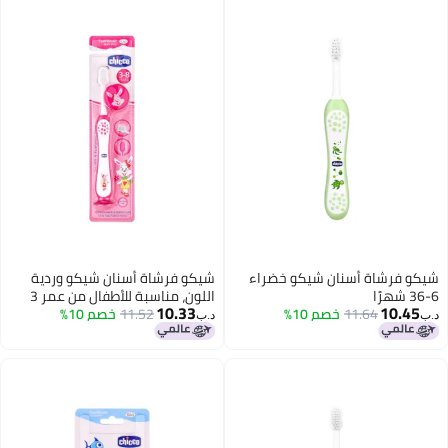
و خضراء
شيكو فرشاة أسنان شيكو وردية
اللون، مناسبة للأطفال من عمر 3
10.33
إلى 8 سنوات
11.52
خصم 10%
د.ب‏