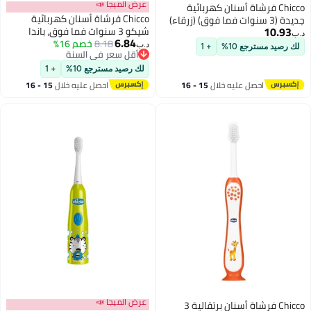
عرض الميجا 📣
ربائية
Chicco فرشاة أسنان كهربائية
شيكو 3 سنوات فما فوق، باندا
6.84
8.18
خصم 16%
د.ب‏
+
أقل سعر في السنة
أقل سعر في السنة
لك رصيد مسترجع 10%
+ 1
15 - 16
احصل عليه خلال
15 - 16
اغسطس
عرض الميجا 📣
Chicco فرشاة أسنان برتقالية 3