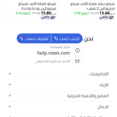
أنف شيكو
شيكو شفاط الأنف تشيكو
فيزيوكلين، وحدة واحدة
15.80
 10%
17.58
خصم 10%
د.ب‏
 دائماً جاهزون لمساعدتك
ترتيب حسب
تصنيف حسب
مركز المساعدة
help.noon.com
الدعم عبر البريد الإلكتروني
ة المنزلية
ة