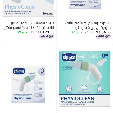
شفاط الأنف
شيكو فوهات شيكو فيزيوكلين
ات
الناعمة لشفاط الأنف 0 أشهر فأكثر
10.21
 10%
× 10
11.28
خصم 9%
د.ب‏