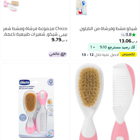
مشط وفرشاة من النايلون
Chicco مجموعة فرشاة ومشط شعر
بيبي شيكو، شعيرات طبيعية ناعمة،
3
4
9.79
لطيفة على فروة الرأس، مثالية
13.
د.ب‏
للمواليد الجدد
يد مسترجع 10%
+ 1
احصل عليه خلال
12 - 13
اغسطس