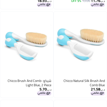
18.93
11.
9% OFF
13.06
د.ب‏
Chicco Natural Silk Brus
شيكو Chicco Brush And Comb-
Light Blue, 2 Piece
Comb 
5.70
21.
د.ب‏