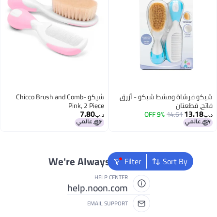
 فرشاة ومشط شيكو - أزرق
شيكو Chicco Brush and Comb-
 قطعتان
Pink, 2 Piece
7.80
13.
9% OFF
14.61
د.ب‏
We're Always Here To Help
Filter
Sort By
HELP CENTER
help.noon.com
EMAIL SUPPORT