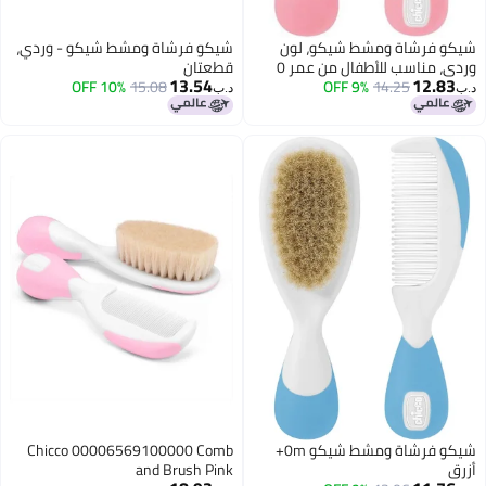
 فرشاة ومشط شيكو، لون
شيكو فرشاة ومشط شيكو - وردي،
وردي، مناسب للأطفال من عمر 0 ​​
قطعتان
13.54
12.
 فما فوق
14.25
9% OFF
15.08
10% OFF
د.ب‏
شيكو فرشاة ومشط شيكو 0m+
Chicco 00006569100000 Comb
and Brush Pink