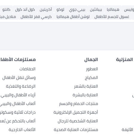
وايبس
هيمالايا
بيبانثين
بيبي جوي
لوكو
أكريتين
كول آند كول
كانتو
غسول للجسم للأطفال
لوشن أطفال هيمالايا
كرسي قفز للأطفال
مناديل مبل
المنزلية
الجمال
مستلزمات الأطفال
العطور
الحفاضات
المكياج
وسائل تنقل الأطفال
العناية بالشعر
الرضاعة والتغذية
العناية بالبشرة
أزياء الأطفال والبيبي
منتجات الحمام والجسم
ألعاب الأطفال والبيبي
أجهزة التجميل الإلكترونية
دراجات ثلاثية وسكوتر
العناية الشخصية للرجال
ألعاب بالتحكم عن بُعد
لأليفة
مستلزمات العناية الصحية
الألعاب الخارجية