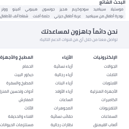
البحث الشائع
موستيلا
سيباميد
سودوكريم
هجيز
جونسون
هيبوبي
أفينو
ووتر 
بودرة أطفال من سيباميد
عربة أطفال ديزني
حلمة أفنت
شفاط أنف للأطفال
نحن دائماً جاهزون لمساعدتك
تواصل معنا من خلال أي من قنوات الدعم التالية:
الإلكترونيات
الأزياء
المطبخ والأجهزة 
الجوالات
أزياء نسائية
الحمام
التابلت
أزياء رجالية
ديكور البيت
اللابتوبات
أزياء البنات
المطبخ والسفرة
الأجهزة المنزلية
أزياء الأولاد
أدوات وتحسين المنزل
الكاميرات
الساعات
المفارش
التلفزيونات
المجوهرات
الأثاث
السماعات
حقائب نسائية
الفناء والحديقة
ألعاب القيمنق
نظارات رجالية
مستلزمات الحيوانات ا