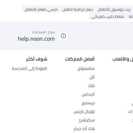
زيت جونسون للأطفال
جهاز مراقبة الطفل
كرسي طعام للأطفال
لة
شفاط حليب كهربائي
مركز المساعدة
help.noon.com
 والألعاب
أفضل الماركات
شوف أكثر
سامسونج
العودة إلى المدرسة
أبل
نايك
أديداس
بريستيج
ات
لوريال باريس
سكيتشرز
بلاك أند ديكر