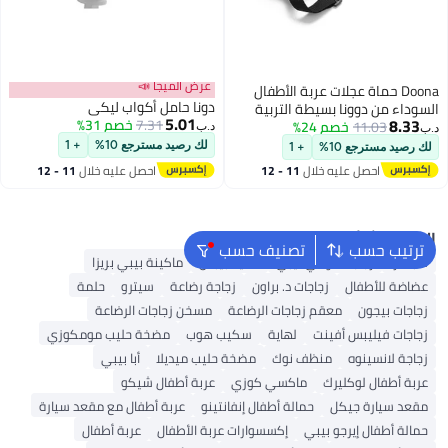
عرض الميجا 📣
Doona حماة عجلات عربة الأطفال
دونا حامل أكواب ليكي
السوداء من دوونا بسيطة التربية
5.01
8.33
7.31
خصم 31%
11.03
خصم 24%
د.ب‏
د.ب‏
لك رصيد مسترجع 10%
+ 1
لك رصيد مسترجع 10%
+ 1
احصل عليه خلال
11 - 12
احصل عليه خلال
11 - 12
اغسطس
اغسطس
البحث الشائع
ترتيب حسب
تصنيف حسب
سبكترا
زجاجات تومي تيبي
لهاية بيبس
ماكينة بيبي بريزا
عضاضة للأطفال
زجاجات د. براون
زجاجة رضاعة
سيترو
حلمة
زجاجات بيجون
معقم زجاجات الرضاعة
مسخن زجاجات الرضاعة
زجاجات فيليبس أفينت
لهاية
سكيب هوب
مضخة حليب مومكوزي
زجاجة لانسينوه
منظف نوك
مضخة حليب ميديلا
أبا بيبي
عربة أطفال لوكليرك
ماكسي كوزي
عربة أطفال شيكو
مقعد سيارة جيكل
حمالة أطفال إنفانتينو
عربة أطفال مع مقعد سيارة
حمالة أطفال إيرجو بيبي
إكسسوارات عربة الأطفال
عربة أطفال