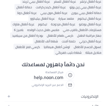
عربة أطفال نرتشر
عربة أطفال للسفر
عربة أطفال بيبي تريند
عربة أطفال بيبي زين يويّو
عربة أطفال كيندركرافت
حمالة أطفال
حمالة أطفال بيبي بيورن
عربة أطفال مون بيبي
عربة أطفال دونا
عربة أطفال تيكنوم
مقعد سيارة
عربة أطفال بيليكوو
عربة أطفال بوجابو
عربة أطفال مزدوجة
تيكنوم
عربة أطفال هاوك
مستلزمات الأطفال بالقرب مني
ملابس طفل حديث الولاده
بامبرز 6
جهاز مراقبة الطفل
كرسي طعام للأطفال
بودرة أطفال من سيباميد
عربة أطفال ديزني
حلمة أفنت
شفاط أنف للأطفال
غسول للجسم للأطفال
لوشن أطفال هيمالايا
كرسي قفز للأطفال
مناديل مبللة
شفاط حليب كهربائي
نحن دائماً جاهزون لمساعدتك
مركز المساعدة
help.noon.com
الدعم عبر البريد الإلكتروني
الإلكترونيات
الجوالات