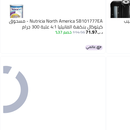
يب
Nutricia North America SB101777EA - مسحوق
كيتوكال بنكهة الفانيليا 4:1 علبة 300 جرام
71.97
114.56
خصم 37%
د.ب‏