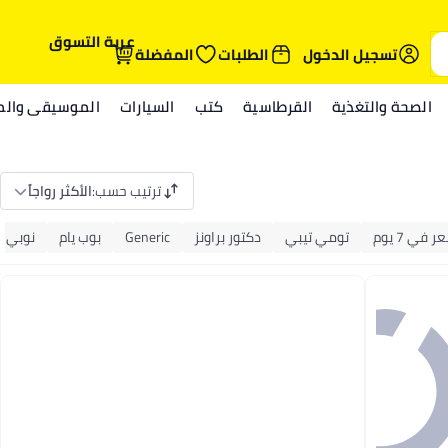
عربة التسوق
تسجيل الدخول
الطلبات
المفضلة
الصحة والتغذية
القرطاسية
كتب
السيارات
الموسيقى والمي
ترتيب حسب
:
الأكثر رواجاً
 في 7 يوم
تومي تيبي
دكتور براونز
Generic
بوب يام
نوبي