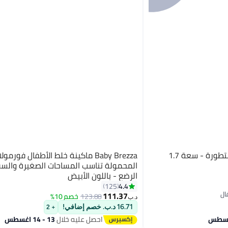
بيبي بريزا موزع برو بتركيبة متطورة - سعة 1.7
Baby Brezza ماكينة خلط الأطفال فورم
المحمولة تناسب المساحات الصغيرة والسف
الرضع - باللون الأبيض
4.4
125
111.37
123.88
خصم 10%
د.ب‏
16.71 د.ب. خصم إضافي!
+ 2
احصل عليه خلال
13 - 14 اغسطس