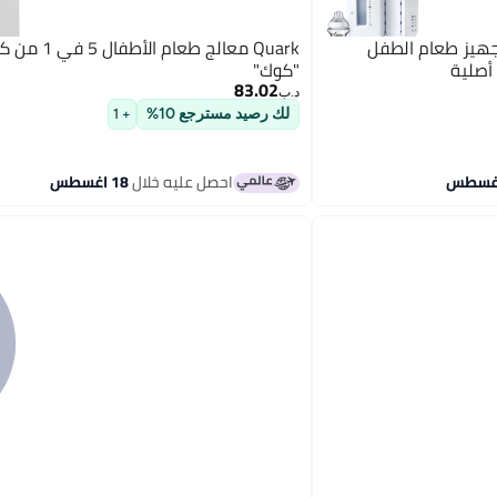
جهيز طعام الطفل
Quark معالج طعام الأطفا
"كوك"
83.02
د.ب‏
لك رصيد مسترجع 10%
+ 1
احصل عليه خلال
18 اغسطس