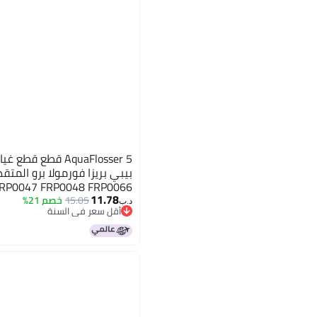
AquaFlosser 5 قطع 
بيبي بريزا فورمولا برو المت
RP0047 FRP0048 FRP0066
11.78
15.05
خصم 21%
د.ب‏
أقل سعر في السنة
أقل سعر في السنة