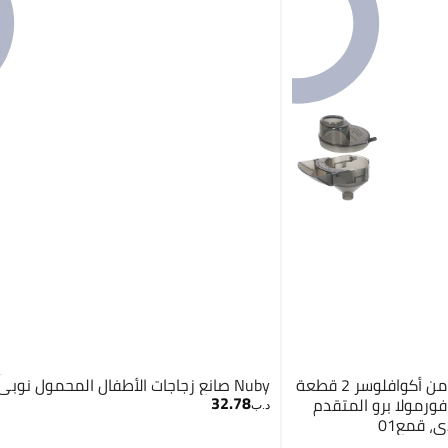
AquaFlosser قطع غيار بديلة من أكوافلوسر 2 قطعة
Nuby صانع زجاجات الأطفال المحمول نوبى رابد كول
32.78
فورمولا برو المتقدم
د.ب‏