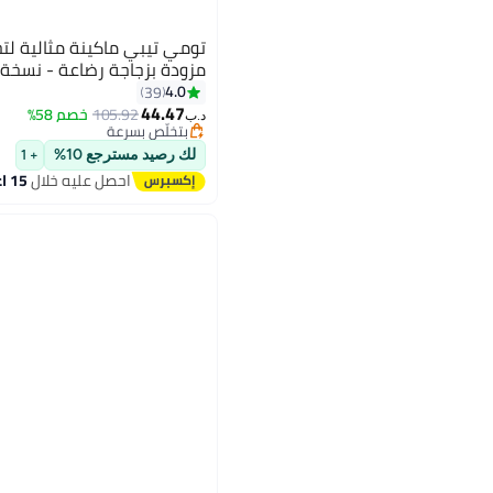
تومي تيبي ماكينة مثالية لت
مزودة بزجاجة رضاعة - نسخة أصلية
4.0
39
44.47
105.92
خصم 58%
د.ب‏
بتخلّص بسرعة
بتخلّص بسرعة
لك رصيد مسترجع 10%
+ 1
احصل عليه خلال
15 اغسطس