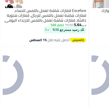
ل 5 في 1 من كوارك
Excefore قفازات شاشة تعمل باللمس للنساء،
قفازات شاشة تعمل باللمس للرجال، قفازات شتوية
دافئة، قفازات شاشة تعمل باللمس للارتداء اليومي،
5.64
قفازات محبوكة ذات أكمام مرنة، إكسسوارات تدفئة
16.60
خصم 66%
د.ب‏
الشتاء، للقيادة وركوب الدراجات 4 أزواج
لك رصيد مسترجع 10%
+ 1
احصل عليه خلال
15 اغسطس