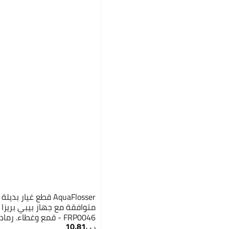
متوافقة مع جهاز بيبي بريزا 
FRP0046 - قمع وغطاء. رمادي، قمع01
10.81
د.ب‏