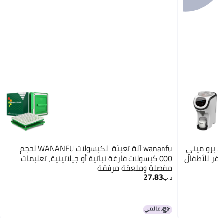
ولا برو ميني
wananfu آلة تعبئة الكبسولات WANANFU لحجم
ر للأطفال
000 كبسولات فارغة نباتية أو جيلاتينية، تعليمات
مفصلة وملعقة مرفقة
27.83
د.ب‏