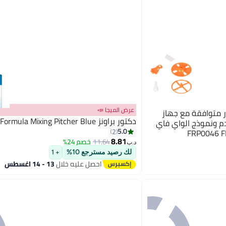
عرض الميجا 📣
قطع غيار متوافقة مع جهاز
دكتور براونز Formula Mixing Pitcher Blue
قدم ونموذج الواي فاي
5.0
2
FRP0046 F
8.81
11.64
خصم 24%
د.ب‏
لك رصيد مسترجع 10%
+ 1
احصل عليه خلال
13 - 14 اغسطس