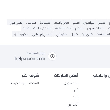
هجيز
جونسون
أفينو
ووتر وايبس
هيمالايا
بيبانثين
بيبي جوي
ة
زجاجات بيجون
معقم زجاجات الرضاعة
مسخن زجاجات الرضاعة
ة ممتعة
كادي ون
كيدل
ستوكي
زد سي إم هابي
أوكوو زد زد
مركز المساعدة
help.noon.com
 والألعاب
أفضل الماركات
شوف أكثر
سامسونج
العودة إلى المدرسة
أبل
نايك
أديداس