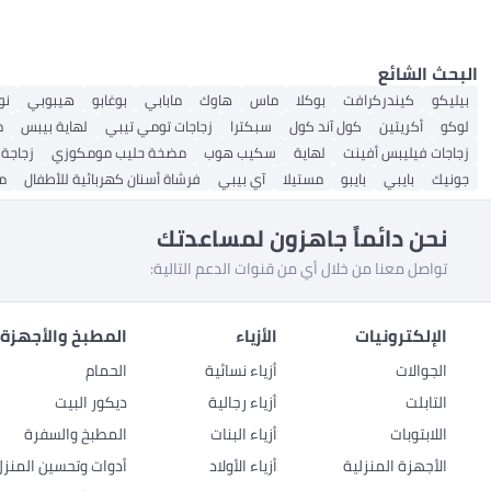
البحث الشائع
بيليكو
كيندركرافت
بوكلا
ماس
هاوك
مابابي
بوغابو
هيبوبي
نو
لوكو
أكريتين
كول آند كول
سبكترا
زجاجات تومي تيبي
لهاية بيبس
م
زجاجات فيليبس أفينت
لهاية
سكيب هوب
مضخة حليب مومكوزي
زجاجة 
جونيك
بايبي
بايبو
مستيلا
آي بيبي
فرشاة أسنان كهربائية للأطفال
م
نحن دائماً جاهزون لمساعدتك
تواصل معنا من خلال أي من قنوات الدعم التالية:
الإلكترونيات
الأزياء
المطبخ والأجهزة 
الجوالات
أزياء نسائية
الحمام
التابلت
أزياء رجالية
ديكور البيت
اللابتوبات
أزياء البنات
المطبخ والسفرة
الأجهزة المنزلية
أزياء الأولاد
أدوات وتحسين المنزل