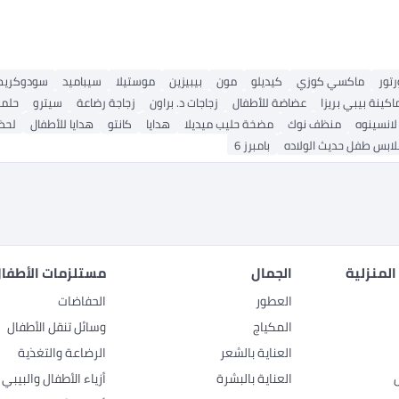
رتور
ماكسي كوزي
كيديلو
مون
بيبيزين
موستيلا
سيباميد
سودوكريم
اكينة بيبي بريزا
عضاضة للأطفال
زجاجات د. براون
زجاجة رضاعة
سيترو
حلم
لانسينوه
منظف نوك
مضخة حليب ميديلا
هدايا
كانتو
هدايا للأطفال
لحظ
لابس طفل حديث الولاده
بامبرز 6
المنزلية
الجمال
مستلزمات الأطفال
العطور
الحفاضات
المكياج
وسائل تنقل الأطفال
العناية بالشعر
الرضاعة والتغذية
العناية بالبشرة
أزياء الأطفال والبيبي