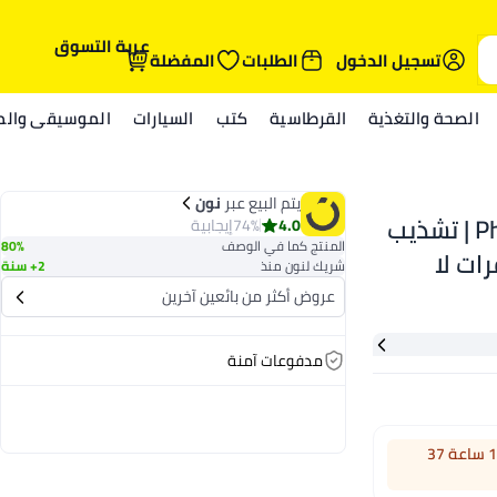
عربة التسوق
تسجيل الدخول
الطلبات
المفضلة
الصحة والتغذية
القرطاسية
كتب
السيارات
الموسيقى والمي
يتم البيع عبر
نون‎‎
ماكينة تقصير اللحية BT3232/15 من Philips | تشذيب
4.0
74%
إيجابية
المنتج كما في الوصف
80%
ل، شفرات لا
شريك لنون منذ
2+ سنة
حاجة للتزييت | 90 دقيقة من
عروض أكثر من بائعين آخرين
مدفوعات آمنة
اطلب خلال 18 ساعة 37