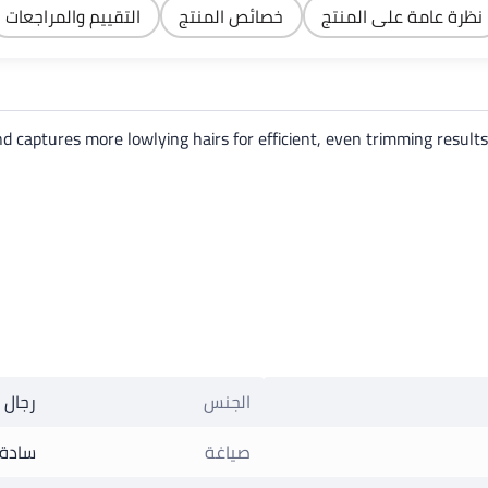
مؤشر البطارية
عائمة مزدوجة للحلاقة
نظرة عامة على المنتج
خصائص المنتج
التقييم والمراجعات
الدقيقة، ماكينة حلاقة
للسفر، للاستخدام الرطب
والجاف
nd captures more lowlying hairs for efficient, even trimming results
الجنس
رجال
صياغة
سادة