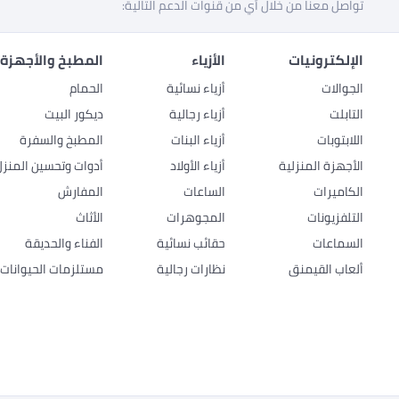
تواصل معنا من خلال أي من قنوات الدعم التالية:
الإلكترونيات
الأزياء
المطبخ والأجهزة 
الجوالات
أزياء نسائية
الحمام
التابلت
أزياء رجالية
ديكور البيت
اللابتوبات
أزياء البنات
المطبخ والسفرة
الأجهزة المنزلية
أزياء الأولاد
أدوات وتحسين المنزل
الكاميرات
الساعات
المفارش
التلفزيونات
المجوهرات
الأثاث
السماعات
حقائب نسائية
الفناء والحديقة
ألعاب القيمنق
نظارات رجالية
مستلزمات الحيوانات ا