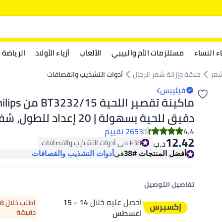
اء النساء
مستلزمات الأم والبيبي
الألعاب
أزياء الأولاد
الرياضة
شعر
حلاقة وإزالة شعر الرجال
أدوات التشذيب والقصافات
فيليبس
دقيق للحية بسهولة | 20 إعداد للطو
تحتاج إلى الصيانة، لا 
4.4
2653 تقييم
12.42
#38 في أدوات التشذيب والقصافات
د.ب‏
الاستخدام اللاسلكي، مؤشر البطارية
#38 في أدوات التشذيب والقصافات
أفضل المنتجات
#38
في
أدوات التشذيب والقصافات
تفاصيل التوصيل
احصل عليه خلال
14 - 15
اغسطس
دقيقة