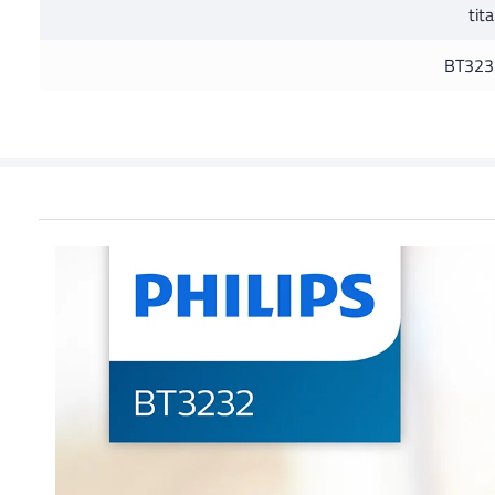
tit
BT323