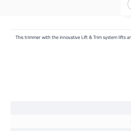
بلوتوث 5.4، تحكم عبر
التطبيق
This trimmer with the innovative Lift & Trim system lifts a