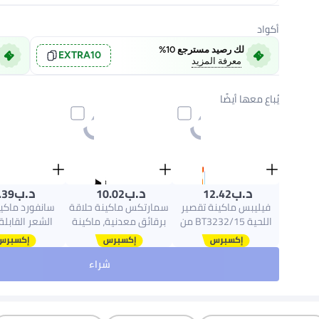
أكواد
لك رصيد مسترجع 10%
EXTRA10
معرفة المزيد
يُباع معها أيضًا
د.ب‏
د.ب‏
د.ب‏
.39
10.02
12.42
فيليبس ماكينة تقصير
سمارتكس ماكينة حلاقة
سانفورد ماك
اللحية BT3232/15 من
برقائق معدنية، ماكينة
الشعر القابلة
Philips | تشذيب دقيق
حلاقة كهربائية للرجال،
للحية بسهولة | 20 إعداد
ماكينة حلاقة صغيرة
شراء
للطول، شفرات لا تحتاج
للرجال مقاومة للماء،
ليثيوم، شفرات م
إلى الصيانة، لا حاجة
ماكينة حلاقة كهربائية
المقاوم لل
للتزييت | 90 دقيقة من
للرجال لاسلكية قابلة
الاستخدام اللاسلكي،
لإعادة الشحن، شفرة