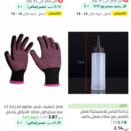
أقل سعر في 30 يوم
أقل سعر في 30 يوم
أقل سعر في 30 يوم
أقل سعر في 30 يوم
لك رصيد مسترجع 10%
+ 2
0.13 د.ب. خصم إضافي!
+ 3
احصل عليه خلال
12 - 13
احصل عليه خلال
12 - 13
اغسطس
اغسطس
عرض
قفاز تصفيف شعر مقاوم للحرارة 22
زجاجة قياس بلاستيكية تعمل
سم سيليكون مضاد للانزلاق يتحمل
3.87
بالعصر مع غطاء يعمل باللف
7.05
خصم 45%
حتى 250 درجة مئوية قفاز حماية
د.ب‏
شفاف/أسود 150ملليلتر
3.7
10
من الحروق لمكواة التجعيد ومكواة
0.39 د.ب. خصم إضافي!
+ 3
2.14
فرد الشعر مناسب للاستخدام في
د.ب‏