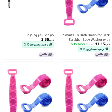
Smart Buy Bath Brush for Back
صبغة شعر رمادية
2.56
Scrubber Body Washer with
د.ب‏
11.15
17.28
خصم 35%
Smooth Removal For Unisex | Set
د.ب‏
لك رصيد مسترجع 15%
of 1|
لك رصيد مسترجع 15%