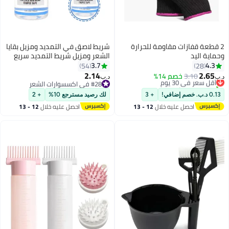
2 قطعة قفازات مقاومة للحرارة
شريط لاصق في التمديد ومزيل بقايا
وحماية اليد
الشعر ومزيل شريط التمديد سريع
المفعول وصلات شعر شعر مستعار
3.7
4.3
54
28
مزيل الغراء الشريط في تمديد
2.14
2.65
3.10
خصم 14%
أقل سعر في 30 يوم
د.ب‏
د.ب‏
الدانتيل الغراء إزالة
#28 في اكسسوارات الشعر
تم بيع +10 مؤخرًا
#28 في اكسسوارات الشعر
أقل سعر في 30 يوم
0.13 د.ب. خصم إضافي!
+ 3
لك رصيد مسترجع 10%
+ 2
احصل عليه خلال
12 - 13
احصل عليه خلال
12 - 13
اغسطس
اغسطس