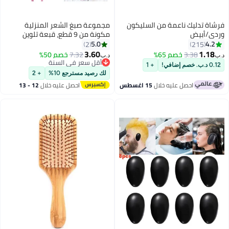
فرشاة تدليك ناعمة من السليكون
مجموعة صبغ الشعر المنزلية
وردي/أبيض
مكونة من 9 قطع، قبعة تلوين
الشعر مع خطافات بلاستيكية،
5.0
4.2
2
215
مجموعة أدوات تصفيف الشعر في
3.60
1.18
3.38
خصم 65%
7.32
خصم 50%
د.ب‏
د.ب‏
صالونات التجميل (أزرق، وردي،
أقل سعر في السنة
0.12 د.ب. خصم إضافي!
+ 1
بنفسجي)
أقل سعر في السنة
لك رصيد مسترجع 10%
+ 2
احصل عليه خلال
15 اغسطس
احصل عليه خلال
12 - 13
اغسطس