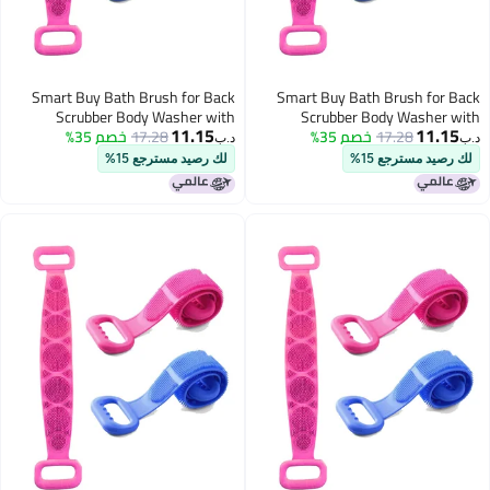
Smart Buy Bath Brush for Back
Smart Buy Bath Brush for Back
Scrubber Body Washer with
Scrubber Body Washer with
11.15
11.15
17.28
خصم 35%
Smooth Removal For Unisex “Set
17.28
خصم 35%
Smooth Removal For Unisex -
د.ب‏
د.ب‏
(Pack of 1)
of 1”.
لك رصيد مسترجع 15%
لك رصيد مسترجع 15%