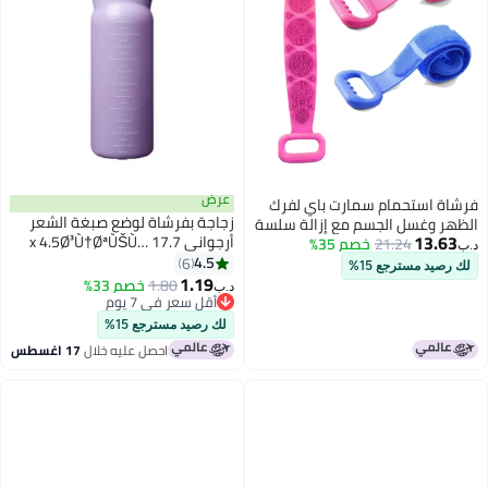
عرض
فرشاة استحمام سمارت باي لفرك
زجاجة بفرشاة لوضع صبغة الشعر
الظهر وغسل الجسم مع إزالة سلسة
13.63
أرجواني 17.7 x 4.5Ø³Ù†ØªÙŠÙ…
21.24
خصم 35%
للرجال والنساء | مجموعة من 2
د.ب‏
ØªØ±
4.5
6
لك رصيد مسترجع 15%
1.19
1.80
خصم 33%
د.ب‏
أقل سعر في 7 يوم
أقل سعر في 7 يوم
لك رصيد مسترجع 15%
احصل عليه خلال
17 اغسطس