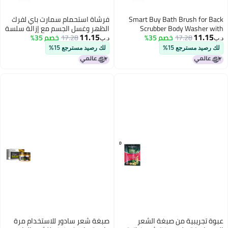
Smart Buy Bath Brush for Back
فرشاة استحمام سمارت باي لفرك
Scrubber Body Washer with
الظهر وغسل الجسم مع إزالة سلسة
11.15
11.15
17.28
خصم 35%
Smooth Removal For Unisex “Set
17.28
خصم 35%
للرجال والنساء "عبوة من 1"
د.ب‏
د.ب‏
of 1”
لك رصيد مسترجع 15%
لك رصيد مسترجع 15%
عبوة تجريبية من صبغة الشعر
صبغة شعر سادور للاستخدام مرة