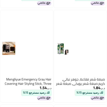
صبغة شعر فقاعة، جوهر نباتي،
Mengliyue Emergency Gray Hair
كريم صبغة شعر يويكي، صبغة شعر
Covering Hair Styling Stick, Three
1.54
1.84
ناعمة وجميلة، لطيفة على فروة
Colors Available, Rotating
د.ب‏
د.ب‏
الرأس والشعر.
Disposable Hair Dye Pen, Healthy
لك رصيد مسترجع 15%
لك رصيد مسترجع 15%
Gray Hair Coverage