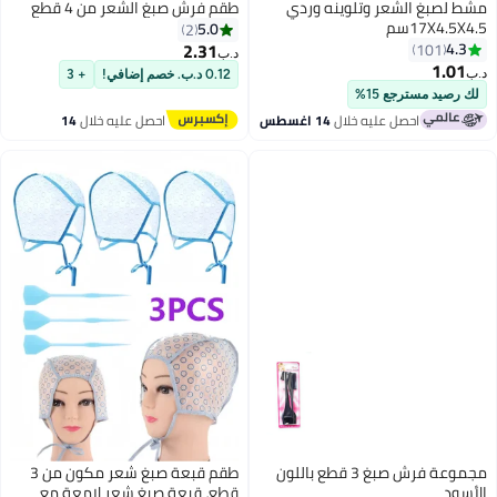
مشط لصبغ الشعر وتلوينه وردي
طقم فرش صبغ الشعر من 4 قطع
17X4.5X4.5سم
5.0
2
2.31
4.3
101
د.ب‏
1.01
د.ب‏
0.12 د.ب. خصم إضافي!
+ 3
لك رصيد مسترجع 15%
احصل عليه خلال
14 اغسطس
احصل عليه خلال
14
اغسطس
مجموعة فرش صبغ 3 قطع باللون
طقم قبعة صبغ شعر مكون من 3
الأسود
قطع، قبعة صبغ شعر لامعة مع