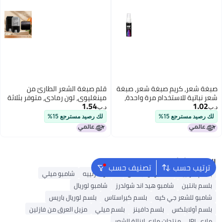
صبغة شعر، كريم صبغة شعر، صبغة
قلم صبغة الشعر الطارئ من
شعر نباتية للاستخدام مرة واحدة،
مينغليوي، لون رمادي، متوفر بثلاثة
1.54
1.02
عامل صبغ شعر رغوي، رغوة
ألوان، قلم صبغة شعر دوار قابل
د.ب‏
د.ب‏
للتخلص، تغطية صحية للشعر
لك رصيد مسترجع 15%
لك رصيد مسترجع 15%
الرمادي
البحث الشائع
ترتيب حسب
تصنيف حسب
بلسم غارنييه
شامبو أولابلكس
شامبو غارنييه
شامبو ميلي
بلسم بانتين
شامبو هيد اند شولدرز
شامبو لوريال
شامبو للشعر جي كيه
بلسم كيراستاس
بلسم لوريال باريس
بلسم أولابلكس
بلسم دافينز
بلسم ميلي
مزيل العرق من فازلين
ملاي IPL
منتجات ملاي لإزالة الشعر