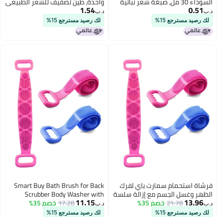
السوداء 30 مل، صبغة شعر نباتية
واحدة، طين تصفيف للشعر الطبيعي
1.54
0.51
للاستخدام المنزلي للشعر الرمادي.
والكثيف، سهل الغسل، لا يتلف
د.ب‏
د.ب‏
الشعر.
لك رصيد مسترجع 15%
لك رصيد مسترجع 15%
فرشاة استحمام سمارت باي لفرك
Smart Buy Bath Brush for Back
الظهر وغسل الجسم مع إزالة سلسة
Scrubber Body Washer with
11.15
13.96
21.78
خصم 35%
للرجال والنساء (طقم من 2)
17.28
خصم 35%
Smooth Removal For Unisex - (Set
د.ب‏
د.ب‏
of 1).
لك رصيد مسترجع 15%
لك رصيد مسترجع 15%