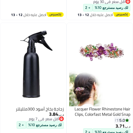
أقل سعر في 30 يوم
الصالونات والمنزل
أقل سعر في 30 يوم
لك رصيد مسترجع 10%
+ 2
احصل عليه خلال
12 - 13
احصل عليه خلال
12 - 13
اغسطس
اغسطس
Lacquer Flower Rhinestone Hair
زجاجة بخاخ أسود 300ملليلتر
3.84
Clips, Colorfast Metal Gold Snap
د.ب‏
أقل سعر في 7 يوم
Flower Hair Clips, French Barrette
5.0
1
أقل سعر في 7 يوم
Hair Accessories For Women
3.71
لك رصيد مسترجع 10%
+ 2
د.ب‏
Girls(Purple)
لك رصيد مسترجع 10%
+ 2