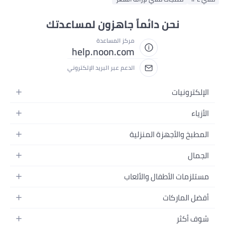
نحن دائماً جاهزون لمساعدتك
مركز المساعدة
help.noon.com
الدعم عبر البريد الإلكتروني
الإلكترونيات
الجوالات
الأزياء
التابلت
أزياء نسائية
المطبخ والأجهزة المنزلية
اللابتوبات
أزياء رجالية
الحمام
الأجهزة المنزلية
الجمال
أزياء البنات
ديكور البيت
الكاميرات
العطور
أزياء الأولاد
مستلزمات الأطفال والألعاب
المطبخ والسفرة
التلفزيونات
المكياج
الساعات
الحفاضات
أدوات وتحسين المنزل
السماعات
أفضل الماركات
العناية بالشعر
المجوهرات
وسائل تنقل الأطفال
المفارش
ألعاب القيمنق
سامسونج
العناية بالبشرة
شوف أكثر
حقائب نسائية
الرضاعة والتغذية
الأثاث