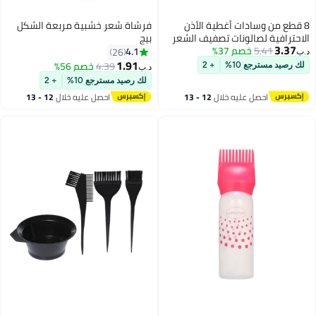
8 قطع من وسادات أغطية الأذن
فرشاة شعر خشبية مربعة الشكل
الاحترافية لصالونات تصفيف الشعر
بيج
3.37
5.41
خصم 37%
باللون الأسود لحماية الأذن وأغطية
4.1
26
د.ب‏
تلوين الصبغة وأغطية حماية الأذن
1.91
4.39
خصم 56%
لك رصيد مسترجع 10%
+ 2
د.ب‏
لصالونات تصفيف الشعر وتلوين
لك رصيد مسترجع 10%
+ 2
الشعر وعلاج الشعر
احصل عليه خلال
12 - 13
احصل عليه خلال
12 - 13
اغسطس
اغسطس