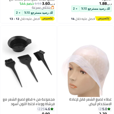
3.60
1.88
6.53
خصم 44%
خطافات بلاستيكية، قبعة صبغ شعر
د.ب‏
د.ب‏
بتخلّص بسرعة
قابلة لإعادة الاستخدام مع خطافات -
لك رصيد مسترجع 10%
+ 2
بتخلّص بسرعة
أزرق
لك رصيد مسترجع 10%
+ 2
احصل عليه خلال
14
احصل عليه خلال
12 - 13
اغسطس
اغسطس
غطاء لصبغ الشعر قابل لإعادة
مجموعة من 4 قطع لصبغ الشعر مع
الاستخدام أبيض
فرشاة ووعاء لخلط اللون أسود
4.6
5.0
225
2
0.90
2.70