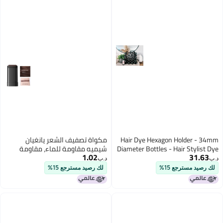
Hair Dye Hexagon Holder - 34mm
مكواة تصفيف الشعر يانغيان
Diameter Bottles - Hair Stylist Dye
شيميه مقاومة للماء، مقاومة
1.02
31.63
Holder Rack | Holds 42 Bottles Per
للعرق، مقاومة للبقع، ثابته اللون،
د.ب‏
د.ب‏
Section
تغطي الشعر الرمادي بشكل
لك رصيد مسترجع 15%
لك رصيد مسترجع 15%
طبيعي، وتصميمها يشبه المشط.