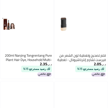
قلم تصحيح وتغطية لون الشعر من
200ml Nanjing Tongrentang Pure
فيرست تشارم إنترناشيونال - تغطية
Plant Hair Dye, Household Multi-
2.35
2.05
طبيعية لمرة واحدة للشعر الرمادي
Color Hair Dye with Whitening Cap,
د.ب‏
د.ب‏
- عصا طبية نباتية طارئة
Foaming Hair Dye, Hair Coloring
لك رصيد مسترجع 15%
لك رصيد مسترجع 15%
Comb, Hair Treatment Cream