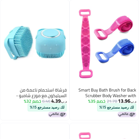
Smart Buy Bath Brush for Back
فرشاة استحمام ناعمة من
Scrubber Body Washer with
السيليكون مع موزع شامبو -
4.39
13.96
21.78
خصم 35%
Smooth Removal For Unisex | Set
6.46
خصم 32%
تستخدم في الدش لتنظيف عميق
د.ب‏
د.ب‏
of 2|.
وتدليك لطيف للأطفال والرجال
لك رصيد مسترجع 15%
لك رصيد مسترجع 15%
والنساء (متعددة الألوان)