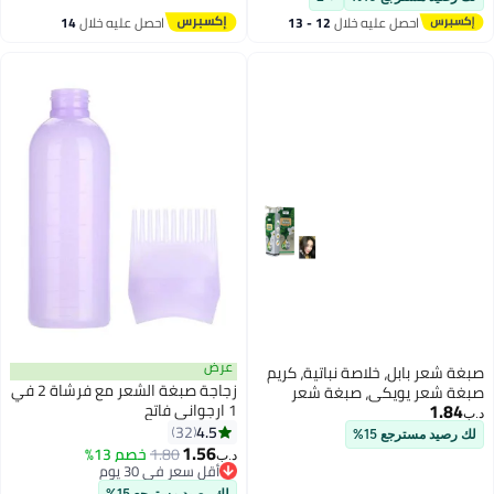
احصل عليه خلال
12 - 13
احصل عليه خلال
14
اغسطس
اغسطس
عرض
صبغة شعر بابل، خلاصة نباتية، كريم
زجاجة صبغة الشعر مع فرشاة 2 في
صبغة شعر يويكي، صبغة شعر
1.84
1 ارجواني فاتح
حريرية وجميلة، لطيفة على فروة
د.ب‏
4.5
الرأس والشعر.
32
لك رصيد مسترجع 15%
1.56
1.80
خصم 13%
د.ب‏
أقل سعر في 30 يوم
أقل سعر في 30 يوم