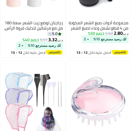
مجموعة أدوات صبغ الشعر المكونة
زجاجتان لوضع زيت الشعر سعة 180
من 4 قطع تشمل وعاء لصبغ الشعر
مل مع فرشاتين لتدليك فروة الرأس،
2.80
5.62
خصم 50%
وفرشاة صبغ ومشط ذو طرف مدبب
وأداة لوضع صبغة الشعر والعلاج
5.0
5
د.ب‏
وخلاط لصبغ الشعر بنفسك، أدوات
بمقياس متدرج، لزيت الشعر، وتنعيم
3.32
5.57
خصم 40%
لك رصيد مسترجع 10%
+ 2
د.ب‏
صالون تجميل.
جذور الشعر، وتلوين الشعر بنفسك
لك رصيد مسترجع 10%
+ 2
احصل عليه خلال
12 - 13
احصل عليه خلال
12 - 13
اغسطس
اغسطس