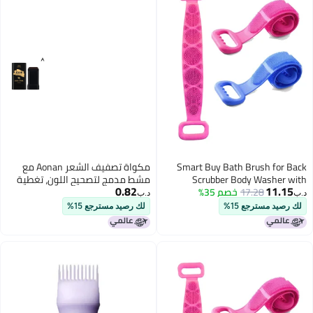
Smart Buy Bath Brush for Back
مكواة تصفيف الشعر Aonan مع
Scrubber Body Washer with
مشط مدمج لتصحيح اللون، تغطية
0.82
11.15
17.28
خصم 35%
Smooth Removal For Unisex | Set
الشعر الرمادي، منحها لمعة
د.ب‏
د.ب‏
of 1|.
طبيعية، وسهلة الاستخدام - مجرد
لك رصيد مسترجع 15%
لك رصيد مسترجع 15%
مشط واحد وهي جاهزة لتلوين
شعرك.