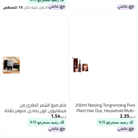
لك رصيد مسترجع 15%
احصل عليه خلال
15 اغسطس
200ml Nanjing Tongrentang Pure
قلم صبغ الشعر الطارئ من
Plant Hair Dye, Household Multi-
مينغليوي، لون رمادي، متوفر بثلاثة
1.54
2.35
Color Hair Dye with Whitening Cap,
ألوان، قلم صبغ شعر دوار قابل
د.ب‏
د.ب‏
Foaming Hair Dye, Hair Coloring
للتخلص، تغطية صحية للشعر
لك رصيد مسترجع 15%
لك رصيد مسترجع 15%
Comb, Hair Treatment Cream
الرمادي