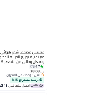
فيليبس مصفف شعر هوائي ل
مع تقنية توزيع الحرارة للحص
ولمعان وخالي من التجعد، 5 ملحقات، 1000 وات أزرق
3.7
76
28.03
د.ب‏
باقي 1 وحدات في المخزون
باقي 1 وحدات في المخزون
لك رصيد مسترجع 15%
احصل عليه خلال
18 اغسطس