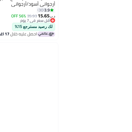
أرجواني أسود/أرجواني
3.9
30
15.65
56% OFF
35.93
د.ب‏
أقل سعر في 7 يوم
أقل سعر في 7 يوم
لك رصيد مسترجع 15%
احصل عليه خلال
17 اغسطس