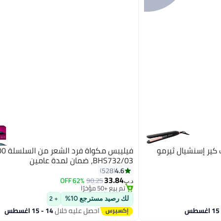
ير إسنشيال ثيرمو
فيليبس مكواة ف
BHS732/03، ضمان لمدة عامين
4.6
528
#27 في كاويات تجعيد الشعر
أقل سعر في 7 يوم
33.84
62% OFF
90.25
د.ب‏
تم بيع +50 مؤخرًا
#27 في كاويات تجعيد الشعر
لك رصيد مسترجع 10%
+ 2
احصل عليه خلال
14 - 15 اغسطس