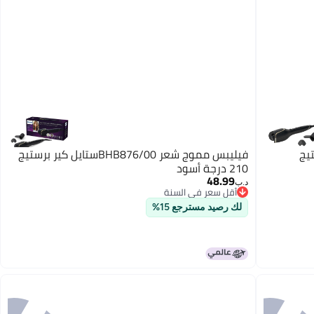
يج
فيليبس مموج شعر BHB876/00ستايل كير برستيج
210 درجة أسود
48.99
د.ب‏
أقل سعر في السنة
أقل سعر في السنة
لك رصيد مسترجع 15%