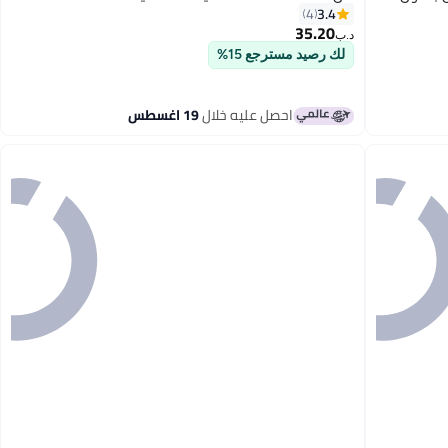
3.4
4
35.20
د.ب‏
لك رصيد مسترجع 15%
احصل عليه خلال
19 اغسطس