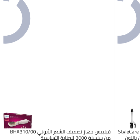
فيليبس الإصدار الدولي لأداة تجعيد الشعر StyleCare
فيليبس جهاز تصفيف الشعر الأيوني BHA310/00
عامين باللون
من سلسلة 3000 للعناية الأساسية