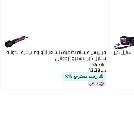
الشعر ستايل كير
فيليبس فرشاة تصفيف الشعر الأوتوماتيكية الدوارة
ستايل كير برستيج أرجواني
4.7
6
42.28
د.ب‏
لك رصيد مسترجع 15%