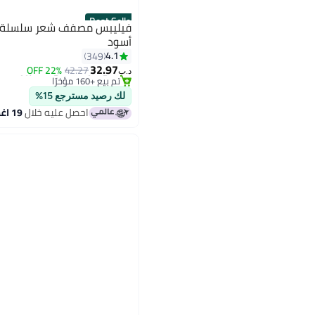
Best Seller
أسود
4.1
349
#10 في كاويات تجعيد الشعر
باقي 1 وحدات في المخزون
32.97
22% OFF
42.27
د.ب‏
تم بيع +160 مؤخرًا
#10 في كاويات تجعيد الشعر
لك رصيد مسترجع 15%
احصل عليه خلال
19 اغسطس