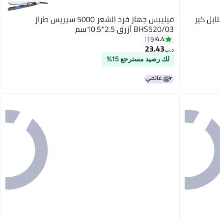
ايل كير
فيليبس جهاز فرد الشعر 5000 سيريس طراز
BHS520/03 أزرق 2.5*10.5سم
4.4
19
23.43
د.ب‏
لك رصيد مسترجع 15%