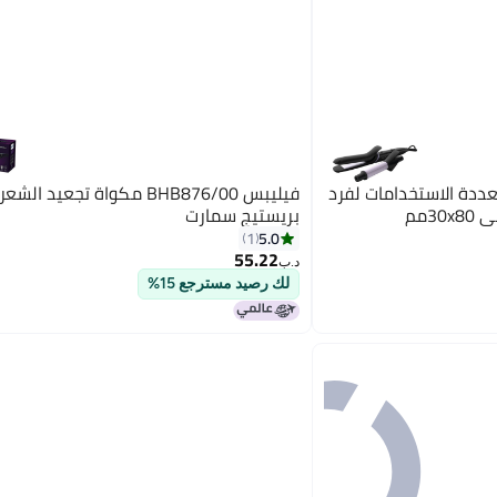
ددة الاستخدامات لفرد
فيليبس BHB876/00 مكواة تجعيد 
3مم
بريستيج سمارت
5.0
1
55.22
د.ب‏
لك رصيد مسترجع 15%