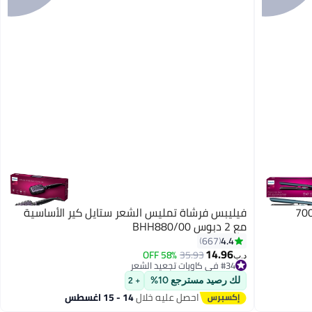
رد الشعر من السلسلة 7000
فيليبس فرشاة تمليس الشعر ستايل كير الأساسية
مع 2 دبوس BHH880/00
4.4
667
14.96
58% OFF
35.93
د.ب‏
#34 في كاويات تجعيد الشعر
تم بيع +20 مؤخرًا
لك رصيد مسترجع 10%
+ 2
#34 في كاويات تجعيد الشعر
احصل عليه خلال
14 - 15 اغسطس