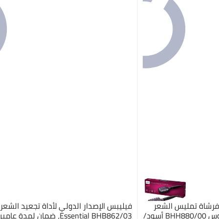
فرشاة تمليس الشعر
الأساسية StyleCare مع 2 دبوس BHH880/00 أسود/
Essential BHB862/03، ضمان لمدة 