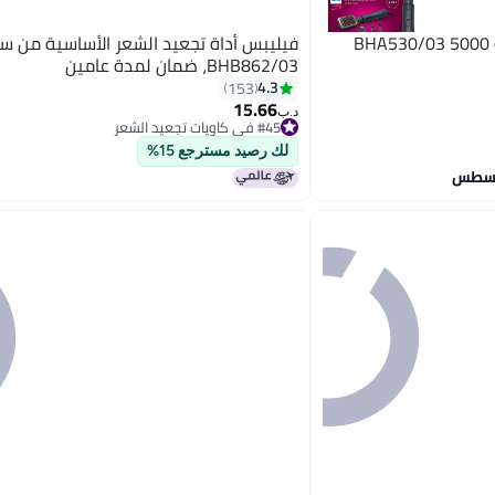
فيليبس مصفف شعر سلسلة 5000 BHA530/03
فيليبس أداة تجعيد الشعر الأساسية من ست
BHB862/03، ضمان لمدة عامين
4.3
153
15.66
د.ب‏
#45 في كاويات تجعيد الشعر
تم بيع +40 مؤخرًا
لك رصيد مسترجع 15%
#45 في كاويات تجعيد الشعر