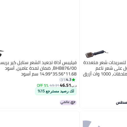
تسريحات شعر متعددة
فيليبس أداة تجعيد الشعر ستايل كير بريست
ول على شعر ناعم
BHB876/00، ضمان لمدة عامين، أسود
11.68*35.56*14.99 سم أسود
11.68*35.56*14.99سم
4.3
31
46.51
5% OFF
49.31
د.ب‏
لك رصيد مسترجع 15%