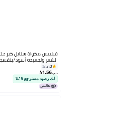
فيليبس مكواة ستايل كير متع
الشعر وتجعيده أسود/بنفسجي 0x80
3.0
5
41.56
د.ب‏
لك رصيد مسترجع 15%