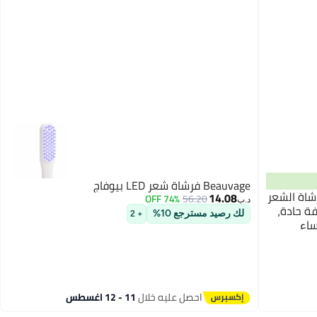
Beauvage فرشاة شعر LED بيوفاج
3 قطع من فرشاة الشعر
14.08
74% OFF
56.20
د.ب‏
ة حادة،
لك رصيد مسترجع 10%
+ 2
ساء
احصل عليه خلال
11 - 12 اغسطس