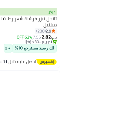
عرض
تانجل تيزر فرشاة شعر رطبة 
ميلنيل
#18 في فرش الشعر
2.9
238
أقل سعر في 30 يوم
2.82
62% OFF
7.55
تم بيع +30 مؤخرًا
د.ب‏
#18 في فرش الشعر
لك رصيد مسترجع 10%
+ 2
احصل عليه خلال
11 - 12 اغسطس