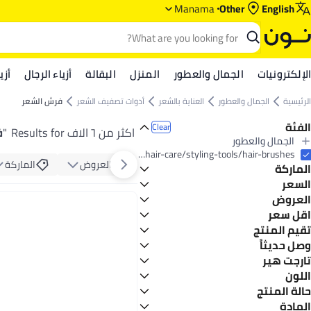
Manama
Other
English
الإلكترونيات
الجمال والعطور
المنزل
البقالة
أزياء الرجال
أزي
الرئيسية
الجمال والعطور
العناية بالشعر
أدوات تصفيف الشعر
فرش الشعر
الفئة
Clear
اكثر من ٦ الاف Results for
"
ف
الجمال والعطور
All الجمال والعطور
beauty/hair-care/styling-tools/hair-brushes
العروض
الماركة
الماركة
العناية بالشعر
All العناية بالشعر
السعر
أدوات تصفيف الشعر
العروض
GO
TO
All أدوات تصفيف الشعر
Wet Brush
عرض
اقل سعر
فرش الشعر
Generic
عرض الميجا 📣
تقيم المنتج
أقل سعر في السنة
تانجل تيزر
تخفيضات الاستعداد للمدرسة
أقل سعر في 30 يوم
0 Star or more
وصل حديثاً
أوليفيا جاردن
أقل سعر في 7 يوم
آخر 7 أيام
تارجت هير
دنمان
آخر 30 يوماً
اللون
كينت
لجميع أنواع الشعر
5
1.6
آخر 60 يوماً
جاف
أكا كابا
حالة المنتج
أسود
متعدد الألوان
مجعد
أف أتش آي هيت
جديد
المادة