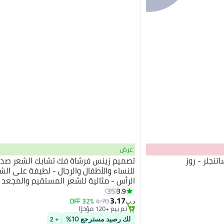
عرض
تنجلر - روز
تصميم زينس فرشاة فك تشابك الشعر صديق
للنساء والأطفال والرجال - لطيفة على الش
الرأس - مثالية للشعر المستقيم والمجعد 
#3 في فرش الشعر
باللون البيج والوردي والأزرق والأسود
3.9
35
بتخلّص بسرعة
3.17
32% OFF
4.70
تم بيع +120 مؤخرًا
د.ب‏
#3 في فرش الشعر
لك رصيد مسترجع 10%
+ 2