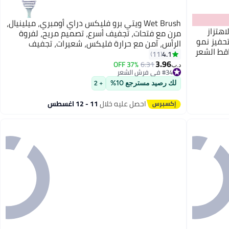
Wet Brush ويتي برو فليكس دراي أومبري، ميلينيال،
اهتزاز
مرن مع فتحات، تجفيف أسرع، تصميم مريح، لفروة
تحفيز نمو
الرأس، آمن مع حرارة فليكس، شعيرات، تجفيف
اقط الشعر
بالهواء، تصميم مفتوح مع فتحات، إزالة سريعة
4.1
11
3.96
للرطوبة
37% OFF
6.31
#34 في فرش الشعر
د.ب‏
تم بيع +20 مؤخرًا
#34 في فرش الشعر
لك رصيد مسترجع 10%
+ 2
احصل عليه خلال
11 - 12 اغسطس