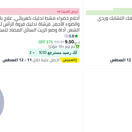
عرض الميجا 📣
لفك التشابك وردي
أحلام خضراء مشط تدليك كهربائي، علاج بال
والضوء الأحمر، فرشاة تدليك فروة الرأس ل
الشعر، أداة وضع الزيت السائل المضاد لتس
#27 في فرش الشعر
3.8
3
أقل سعر في السنة
9.50
37% OFF
15.31
تم بيع +10 مؤخرًا
د.ب‏
#27 في فرش الشعر
لك رصيد مسترجع 10%
+ 2
احصل عليه خلال
11 - 12 اغسطس