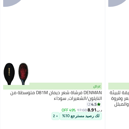
عرض
ة للبيئة
DENMAN فرشاة شعر ديمان D81M متوسطة من
عر وفروة
النايلون/الشعيرات، سوداء
والمبلل
4.5
2
8.91
49% OFF
17.68
د.ب‏
لك رصيد مسترجع 10%
+ 2