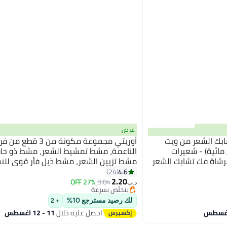
عرض
ابك الشعر من ويت
أوريتي مجموعة مكونة من 
 مائية) - شعيرات
الناعمة، مشط تمشيط الشعر، مشط ذو حاف
ومة - فرشاة فك تشابك الشعر
مشط تزيين الشعر، مشط ذيل فأر قوي للن
#10 في فرش الشعر
 لجميع أنواع الشعر -
والأطفال
4.6
24
أقل سعر في 30 يوم
2.20
27% OFF
3.04
بتخلّص بسرعة
د.ب‏
تم بيع +30 مؤخرًا
#10 في فرش الشعر
لك رصيد مسترجع 10%
+ 2
احصل عليه خلال
11 - 12 اغسطس