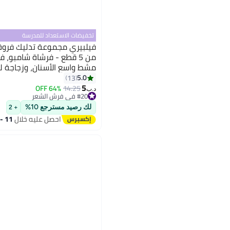
تخفيضات الاستعداد للمدرسة
فيلبيري مجموعة تدليك فروة
من 5 قطع - فرشاة شامبو،
مشط واسع الأسنان، وزجاجة ل
كاملة للعناية بالشعر
5.0
13
5
64% OFF
14.25
#20 في فرش الشعر
د.ب‏
تم بيع +10 مؤخرًا
#20 في فرش الشعر
لك رصيد مسترجع 10%
+ 2
احصل عليه خلال
11 - 12 اغسطس