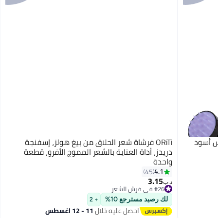
س أسود
ORiTi فرشاة شعر الحلاق من بيغ هولز، إسفنجة
دريدز، أداة العناية بالشعر المموج الأفرو، قطعة
واحدة
4.1
45
3.15
#26 في فرش الشعر
د.ب‏
تم بيع +40 مؤخرًا
#26 في فرش الشعر
لك رصيد مسترجع 10%
+ 2
احصل عليه خلال
11 - 12 اغسطس