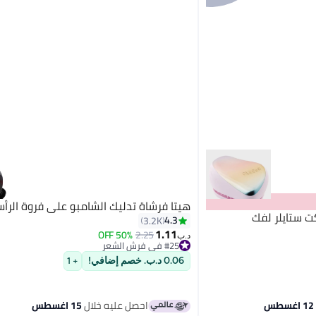
هيتا فرشاة تدليك الشامبو على فروة الرأ
ت ستايلر لفك
4.3
3.2K
1.11
50% OFF
2.25
#25 في فرش الشعر
د.ب‏
تم بيع +30 مؤخرًا
#25 في فرش الشعر
0.06 د.ب. خصم إضافي!
+ 1
احصل عليه خلال
15 اغسطس