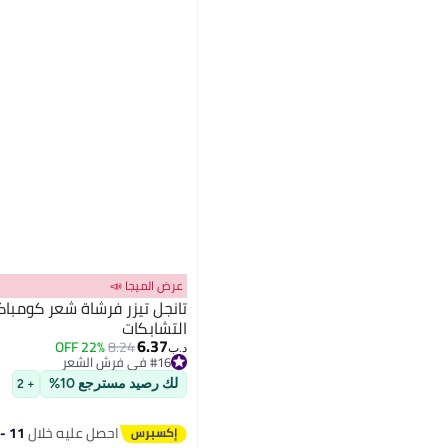
عرض الميجا 📣
تانجل تيزر فرشاة شعر كومباك
التشابكات
6.37
22% OFF
8.24
#16 في فرش الشعر
د.ب‏
تم بيع +10 مؤخرًا
#16 في فرش الشعر
لك رصيد مسترجع 10%
+ 2
احصل عليه خلال
11 - 12 اغسطس