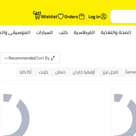
Cart
Wishlist
Orders
Log in
الصحة والتغذية
القرطاسية
كتب
السيارات
الموسيقى والمي
Recommended
:
Sort By
Gener
تانجل تيزر
أوليفيا جاردن
دنمان
كينت
أكا كابا