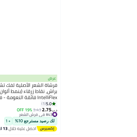
عرض
فرشاة الشعر الأصلية لفك تش
براش، نقاط زرقاء (بنمط ألوان
IntelliFlex فائقة النع
تنزلق بسهولة خلال التشابكات
5.0
1
2.75
للشعر الرطب والجاف
19% OFF
3.43
#43 في فرش الشعر
د.ب‏
تم بيع +10 مؤخرًا
#43 في فرش الشعر
لك رصيد مسترجع 10%
+ 1
احصل عليه خلال
13 اغسطس