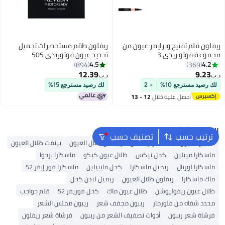
ريفلون قلم تفتيح وبرايمر عيون من
ريفلون طقم مستحضرات تجميل
مجموعة فوتو ريدي 3
تحديد عيون فوتوريدي 505
إيمبريشنست
4.5
4.2
894
369
12.39
9.23
د.ب‏
د.ب‏
لك رصيد مسترجع 10%
+ 2
لك رصيد مسترجع 15%
احصل عليه خلال
12 - 13
اغسطس
البحث الشائع
ترتيب حسب
تصنيف حسب
مكياج العيون
ماسكارا إيسنس
إيسنس ظلال العيون
بينفت ظلال العيون
ماسكارا ميبلين
كحل نيكس
ظلال عيون كيكو
ماسكارا برجوا
ماسكارا لوريال
ريميل ماسكارا
كحل مايبيلين
ماسكارا فور إيفر 52
ماك ماسكارا
ريفلون ظلال العيون
ريميل لندن كحل
ظلال عيون ريفوليوشن
ظلال عيون ماك
كحل فوريفر 52
قلم حواجب
محدد شفاه من فلورمار
ريبون مجفف شعر
ريبون مملس الشعر
فرشاة شعر ريبون
أدوات تصفيف الشعر من ريبون
فرشاة شعر ريفلون