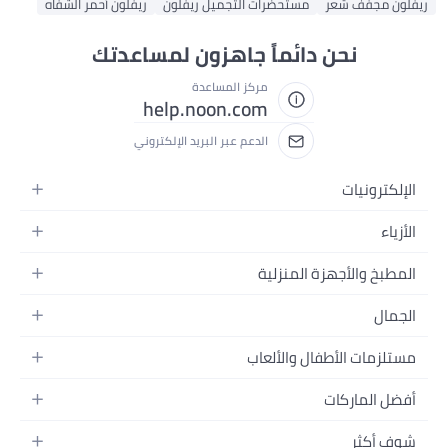
ريفلون مجفف شعر
مستحضرات التجميل ريفلون
ريفلون أحمر الشفاه
نحن دائماً جاهزون لمساعدتك
مركز المساعدة
help.noon.com
الدعم عبر البريد الإلكتروني
الإلكترونيات
الجوالات
الأزياء
التابلت
أزياء نسائية
المطبخ والأجهزة المنزلية
اللابتوبات
أزياء رجالية
الحمام
الأجهزة المنزلية
الجمال
أزياء البنات
ديكور البيت
الكاميرات
العطور
أزياء الأولاد
مستلزمات الأطفال والألعاب
المطبخ والسفرة
التلفزيونات
المكياج
الساعات
الحفاضات
أدوات وتحسين المنزل
السماعات
أفضل الماركات
العناية بالشعر
المجوهرات
وسائل تنقل الأطفال
المفارش
ألعاب القيمنق
سامسونج
العناية بالبشرة
شوف أكثر
حقائب نسائية