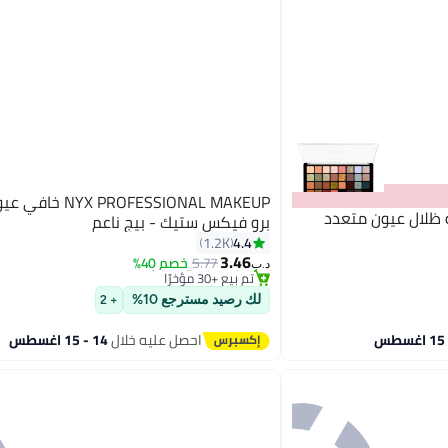
 PROFESSIONAL MAKEUP
 ظلال عيون متعدد
برو فيكس ستيك - بيج ناعم
#11 في خافي عيوب البشرة
4.4
1.2K
أقل سعر في 7 يوم
3.46
5.77
خصم 40%
تم بيع +30 مؤخرًا
10
د.ب‏
#11 في خافي عيوب البشرة
لك رصيد مسترجع 10%
+ 2
احصل عليه خلال
14 - 15 اغسطس