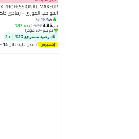
الحواجب الفوري - رمادي داك
#16 في كريمات وجل الحواجب
4.4
2.1K
أقل سعر في 30 يوم
4
3.85
5.77
خصم 33%
تم بيع +20 مؤخرًا
د.ب‏
#16 في كريمات وجل الحواجب
لك رصيد مسترجع 10%
+ 2
احصل عليه خلال
14 - 15 اغسطس