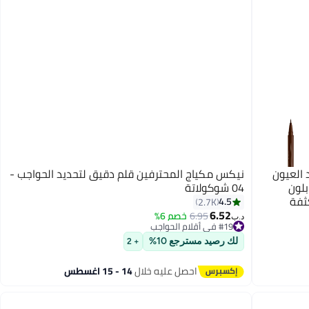
N قلم تحديد العيون
نيكس مكياج المحترفين قلم دقيق لتحديد الحواجب -
للماء من Epic Ink Liner - بلون
04 شوكولاتة
ثفة
4.5
2.7K
6.52
6.95
خصم 6%
#19 في أقلام الحواجب
8
د.ب‏
تم بيع +10 مؤخرًا
#19 في أقلام الحواجب
لك رصيد مسترجع 10%
+ 2
احصل عليه خلال
14 - 15 اغسطس