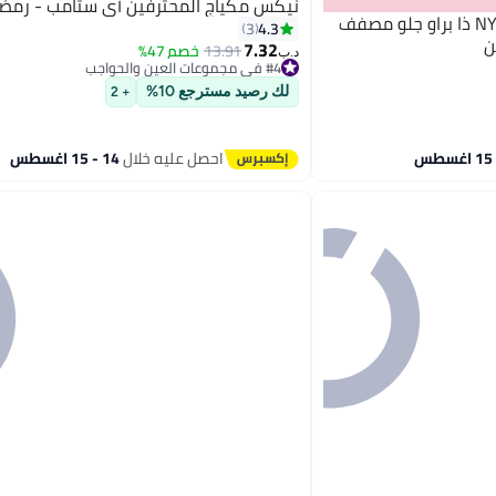
نيكس مكياج المحترفين آي ستامب - رمضان 26
NYX PROFESSIONAL MAKEUP ذا براو جلو مصفف
4.3
3
ن
7.32
13.91
خصم 47%
#4 في مجموعات العين والحواجب
د.ب‏
تم بيع +10 مؤخرًا
#4 في مجموعات العين والحواجب
لك رصيد مسترجع 10%
+ 2
احصل عليه خلال
14 - 15 اغسطس