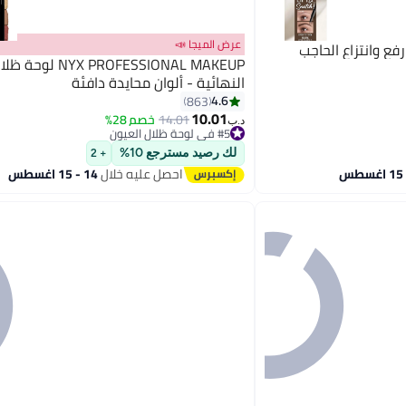
عرض الميجا 📣
ع وانتزاع الحاجب
YX PROFESSIONAL MAKEUP
النهائية - ألوان محايدة دافئة
4.6
863
6
10.01
14.01
خصم 28%
#5 في لوحة ظلال العيون
د.ب‏
تم بيع +20 مؤخرًا
#5 في لوحة ظلال العيون
لك رصيد مسترجع 10%
+ 2
احصل عليه خلال
14 - 15 اغسطس