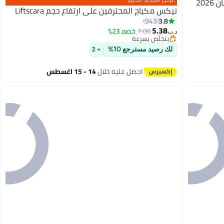
20
نيكس مكياج المحترفين على ارتفاع حجم Liftscara
#50 في ماسكارا
3.8
943
أقل سعر في 30 يوم
5.38
7.06
خصم 23%
بتخلّص بسرعة
د.ب‏
#50 في ماسكارا
لك رصيد مسترجع 10%
+ 2
احصل عليه خلال
14 - 15 اغسطس