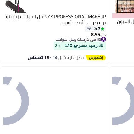
NYX PROFESSIONAL MAKEUP جل الحواجب زيرو تو
N لوحة ظلال العيون
براو طويل الأمد - أسود
4.3
861
8.55
#9 في كريمات وجل الحواجب
4
د.ب‏
تم بيع +30 مؤخرًا
#9 في كريمات وجل الحواجب
لك رصيد مسترجع 10%
+ 2
احصل عليه خلال
14 - 15 اغسطس