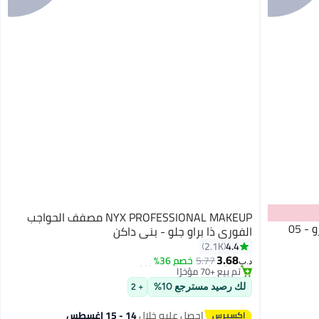
NYX PROFESSIONAL MAKEUP مصفف الحواجب
نيكس مكياج المحترفين قلم حواجب مايكرو - 05
الفوري ذا براو جلو - بني داكن
#5 في كريمات وجل الحواجب
4.4
2.1K
باقي 5 وحدات في المخزون
3.68
5.77
خصم 36%
تم بيع +70 مؤخرًا
4
د.ب‏
#5 في كريمات وجل الحواجب
لك رصيد مسترجع 10%
+ 2
احصل عليه خلال
14 - 15 اغسطس