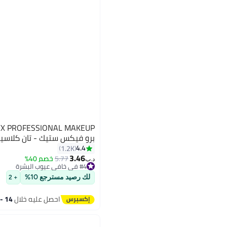
برو فيكس ستيك - تان كلاس
4.4
1.2K
3.46
5.77
خصم 40%
#4 في خافي عيوب البشرة
10
د.ب‏
تم بيع +40 مؤخرًا
#4 في خافي عيوب البشرة
لك رصيد مسترجع 10%
+ 2
احصل عليه خلال
14 - 15 اغسطس