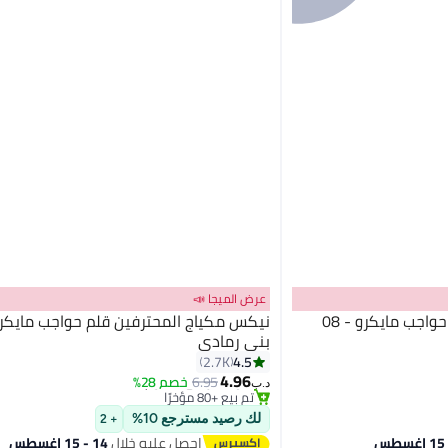
عرض الميجا 📣
نيكس مكياج المحترفين قلم حواجب مايكرو - 08
بني رمادي
#5 في أقلام الحواجب
4.5
2.7K
أقل سعر في 30 يوم
8
4.96
6.95
خصم 28%
تم بيع +80 مؤخرًا
د.ب‏
#5 في أقلام الحواجب
لك رصيد مسترجع 10%
+ 2
احصل عليه خلال
14 - 15 اغسطس