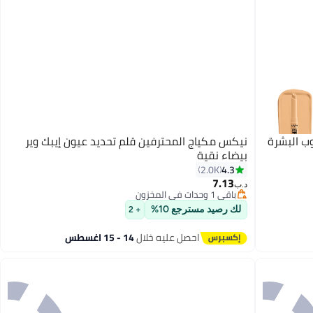
NYX خافي عيوب البشرة
نيكس مكياج المحترفين قلم تحديد عيون إيبك وير
بيضاء نقية
4.3
2.0K
7.13
باقي 1 وحدات في المخزون
12
د.ب‏
تم بيع +10 مؤخرًا
باقي 1 وحدات في المخزون
لك رصيد مسترجع 10%
+ 2
احصل عليه خلال
14 - 15 اغسطس