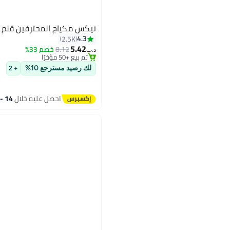
نيكس مكياج المحترفين قلم رف
#10 في أقلام الحواجب
4.3
2.5K
أقل سعر في 7 يوم
5.42
8.12
خصم 33%
تم بيع +50 مؤخرًا
د.ب‏
#10 في أقلام الحواجب
10
لك رصيد مسترجع 10%
+ 2
احصل عليه خلال
14 - 15 اغسطس