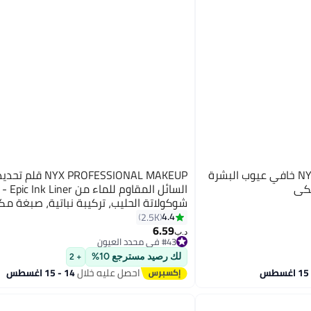
NYX PROFESSIONAL MAKEUP خافي عيوب البشرة
YX PROFESSIONAL MAKEUP
يكي
السائل المقاوم 
شوكولاتة الحليب، تركيبة نباتية، صبغة مك
4.4
2.5K
3
6.59
#43 في محدد العيون
د.ب‏
تم بيع +20 مؤخرًا
#43 في محدد العيون
لك رصيد مسترجع 10%
+ 2
احصل عليه خلال
14 - 15 اغسطس