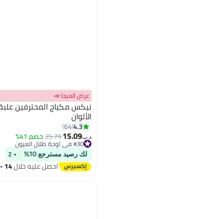
عرض الميجا 📣
نيكس مكياج المحترفين علبة
الألوان
4.3
64
15.09
25.79
خصم 41%
#30 في لوحة ظلال العيون
د.ب‏
أقل سعر في 30 يوم
#30 في لوحة ظلال العيون
لك رصيد مسترجع 10%
+ 2
احصل عليه خلال
14 - 15 اغسطس