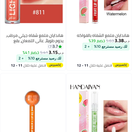
هاندايان ملمع الشفاه بالفواكه
هاندايان ملمع شفاه جيلي مرطب،
3.38
5.63
خصم 39%
يدوم طويلاً، عالي اللمعان، بقع
د.ب‏
خفيفة، لامع للغاية، بلسم زيت ملون،
3.7
7
لك رصيد مسترجع 10%
+ 2
معالجة الشفاه، توهج زجاجي،
3.15
5.41
خصم 41%
د.ب‏
13
6
لمعان، مكياج، لون مشرق، رافع،
لك رصيد مسترجع 10%
+ 2
العناية بالشفاه للنساء والفتيات
احصل عليه خلال
11 - 12
احصل عليه خلال
11 - 12
اغسطس
اغسطس