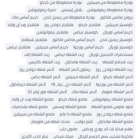
بودرة مضغوطة من ميبيلين
بودرة مضغوطة من كيكو
بودرة مضغوطة ريفوليوشن
بلاش إيسنس
حمرة ريفوليوشن
برونزر ماكس فاكتور
بودرة مضغوطة من ريميل لندن
كريم أساس ماك
كونسيلر ميبيلين
هايلايتر كيكو
هايلايتر جولدن روز
هايلايتر ويد إن وايلد
كريم أساس لوريال
كونسيلر نيكس
هايلايتر ريفوليوشن
كونسيلر ريميل لندن
كريم أساس ماكس فاكتور
هايلايتر شيغلام
كونسيلر لوريال
كريم أساس بورجوا
كريم أساس ميبيلين
هايلايتر نيكس
مستحضرات التجميل لوريال
زيت الشفاه نيكس
زيت الشفاه إلف
زيت شجلام للشفاه
زيت الشفاه هاندايان
زيت الشفاه كاتريس
زيت الشفاه جولدن_روز
ريفلون أحمر الشفاه
أحمر شفاه جولدن روز
أحمر الشفاه كيكو
أحمر الشفاه ميبيلين
أحمر الشفاه نِكس
أحمر الشفاه من بورجوا
أحمر الشفاه دي_بيلا_18
أحمر الشفاه ديرماكول
أحمر الشفاه فلومار
أحمر شفاه ماك
أحمر الشفاه فور إيفر 52
ملمع الشفاه ريفوليوشن
ملمع شفاه كيكو
ملمع الشفاه ويت ان وايلد
ايتود هاوس ملمع الشفاه
ملمع الشفاه إيسنس
ملمع شفاه بشخصيات
ملمع شفاه جولدن روز
ملمع الشفاه ذا بالم
ملمع الشفاه من ميبيلين
ملمع الشفاه هاندايان
قلم حواجب
محدد شفاه من فلورمار
طقم هدايا باث آند بودي وركس
صابون حلب
ماكينة تشذيب شعر الجسم للرجال
ميلك ميكب
عطر الحب الأبدي