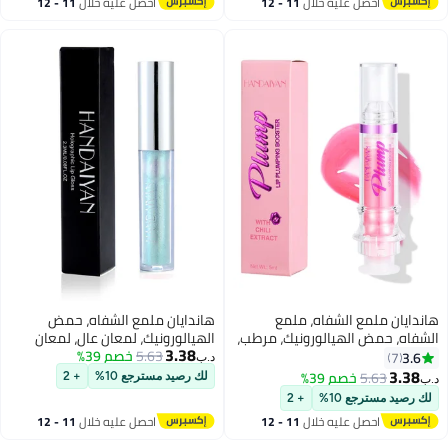
احصل عليه خلال
11 - 12
احصل عليه خلال
11 - 12
Beauty Colored Bright
اغسطس
اغسطس
Lifter For Women Girls
هاندايان ملمع الشفاه، ملمع
هاندايان ملمع الشفاه، حمض
الشفاه، حمض الهيالورونيك، مرطب،
الهيالورونيك، لمعان عالٍ، لمعان
3.38
خفيف، لمعان عالي، غير لزج، ينعم
5.63
خصم 39%
فائق، لون غير لزج، زيت وصمة عار،
3.6
7
د.ب‏
ويرطب، ماسات مسحوقة، علاج
أحمر الشفاه السائل، بريق رافع، يدوم
3.38
5.63
خصم 39%
لك رصيد مسترجع 10%
+ 2
د.ب‏
7
7
الشفاه بلون طبيعي، توهج، زيت،
طويلاً، مقاوم للماء، مرطب للنساء
لك رصيد مسترجع 10%
+ 2
تلميع، بلسم، أنابيب ملمع الشفاه
والفتيات
احصل عليه خلال
11 - 12
احصل عليه خلال
11 - 12
اغسطس
اغسطس