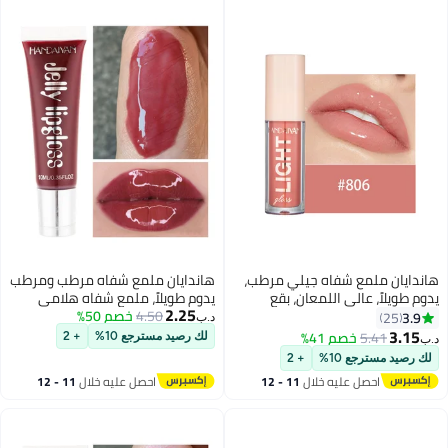
هاندايان ملمع شفاه جيلي مرطب،
هاندايان ملمع شفاه مرطب ومرطب
يدوم طويلاً، عالي اللمعان، بقع
يدوم طويلاً، ملمع شفاه هلامي
2.25
خفيفة، لامع للغاية، بلسم زيت ملون،
4.50
خصم 50%
عالي اللمعان، بلسم فائق اللمعان،
3.9
25
د.ب‏
معالجة الشفاه، توهج زجاجي،
زيت ملون، معالجة الشفاه، لمعان
3.15
5.41
خصم 41%
لك رصيد مسترجع 10%
+ 2
د.ب‏
12
13
لمعان، مكياج، لون مشرق، رافع،
زجاجي، لمعان، مكياج، جمال ملون،
لك رصيد مسترجع 10%
+ 2
العناية بالشفاه للنساء والفتيات
برايت رافع، للنساء والفتيات
احصل عليه خلال
11 - 12
احصل عليه خلال
11 - 12
اغسطس
اغسطس