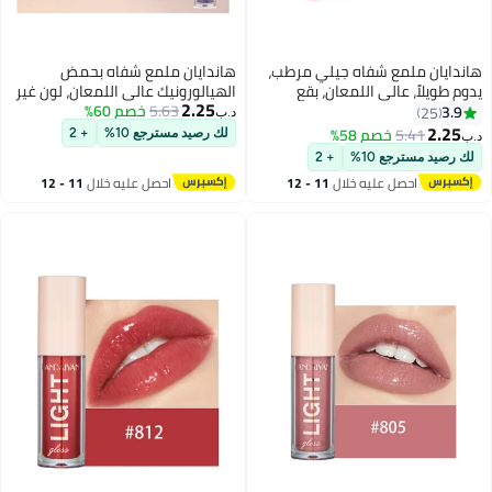
هاندايان ملمع شفاه جيلي مرطب،
هاندايان ملمع شفاه بحمض
يدوم طويلاً، عالي اللمعان، بقع
الهيالورونيك عالي اللمعان، لون غير
2.25
خفيفة، لامع للغاية، بلسم زيت ملون،
5.63
خصم 60%
لاصق للشفاه، سائل زيتي لإزالة
3.9
25
د.ب‏
معالجة الشفاه، توهج زجاجي،
البقع، ملمع أحمر شفاه لامع، مرطب
2.25
5.41
خصم 58%
لك رصيد مسترجع 10%
+ 2
د.ب‏
6
13
لمعان، مكياج، لون مشرق، رافع،
يدوم طويلاً مقاوم للماء للنساء
لك رصيد مسترجع 10%
+ 2
العناية بالشفاه للنساء والفتيات
والفتيات
احصل عليه خلال
11 - 12
احصل عليه خلال
11 - 12
اغسطس
اغسطس