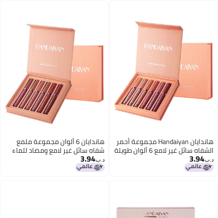
هاندايان Handaiyan مجموعة أحمر
هاندايان 6 ألوان مجموعة ملمع
الشفاه سائل غير لامع 6 ألوان طويلة
شفاه سائل غير لامع ومضاد للماء
3.94
3.94
الأمد مقاوم للماء للنساء صبغة
د.ب‏
د.ب‏
عالية المخملية عارية سوبر البقاء
لينة ترطيب وخفيفة الوزن المهنية
ترطيب ماكياج الشفاه هدية