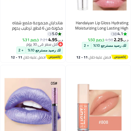
Handaiyan Lip Gloss Hydrating
هاندايان مجموعة ملمع شفاه
Moisturizing Long Lasting High
مكونة من 6 قطع، ترطيب يدوم
Glossy Jelly Lip Stain Super Gloss
طويلاً، لمعان عالٍ، بقع خفيفة، لمعان
5.0
4.1
3
38
Balm Oil Tinted Treatment Lip
فائق، زيت بلسم ملون، معالجة توهج
4.95
2.25
4.50
خصم 50%
7.21
خصم 31%
د.ب‏
د.ب‏
3
12
Glow Glass Shine Glitter Makeup
زجاجي لامع، مكياج ملون لامع،
أقل سعر في 30 يوم
لك رصيد مسترجع 10%
+ 2
Beauty Colored Bright Lifter For
للنساء والفتيات
أقل سعر في 30 يوم
لك رصيد مسترجع 10%
+ 2
Women Girls
احصل عليه خلال
11 - 12
احصل عليه خلال
11 - 12
اغسطس
اغسطس