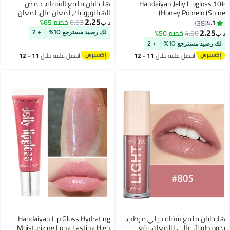
Handaiyan Jelly Lipgloss 10#
هاندايان ملمع الشفاه، حمض
Honey Pomelo (Shine)
الهيالورونيك، لمعان عالٍ، لمعان
2.25
6.53
خصم 65%
فائق، لون غير لزج، زيت وصمة عار،
4.1
38
د.ب‏
أحمر الشفاه السائل، بريق رافع، يدوم
2.25
4.50
خصم 50%
لك رصيد مسترجع 10%
+ 2
د.ب‏
7
12
طويلاً، مقاوم للماء، مرطب للنساء
لك رصيد مسترجع 10%
+ 2
والفتيات
احصل عليه خلال
11 - 12
احصل عليه خلال
11 - 12
اغسطس
اغسطس
هاندايان ملمع شفاه جيلي مرطب،
Handaiyan Lip Gloss Hydrating
يدوم طويلاً، عالي اللمعان، بقع
Moisturizing Long Lasting High