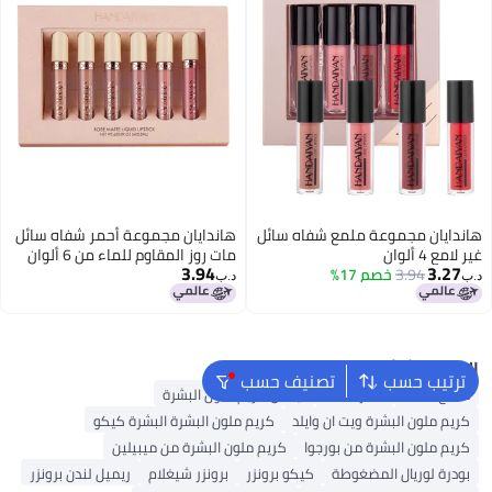
هاندايان مجموعة ملمع شفاه سائل
هاندايان مجموعة أحمر شفاه سائل
غير لامع 4 ألوان
مات روز المقاوم للماء من 6 ألوان
3.94
3.27
3.94
خصم 17%
د.ب‏
د.ب‏
البحث الشائع
ترتيب حسب
تصنيف حسب
ملمع شفاه
أحمر شفاه
نيكس كريم ملون البشرة
كريم ملون البشرة ويت ان وايلد
كريم ملون البشرة البشرة كيكو
كريم ملون البشرة من بورجوا
كريم ملون البشرة من ميبيلين
بودرة لوريال المضغوطة
كيكو برونزر
برونزر شيغلام
ريميل لندن برونزر