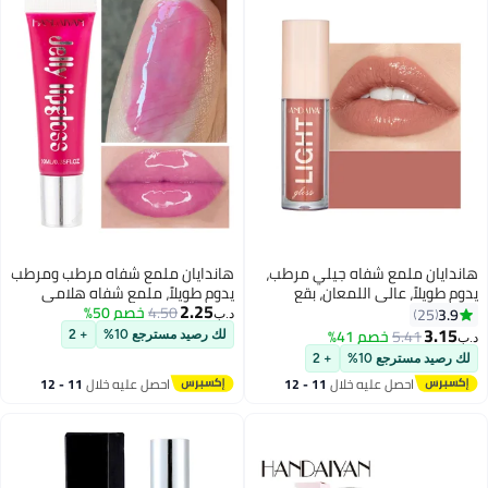
هاندايان ملمع شفاه جيلي مرطب،
هاندايان ملمع شفاه مرطب ومرطب
يدوم طويلاً، عالي اللمعان، بقع
يدوم طويلاً، ملمع شفاه هلامي
2.25
خفيفة، لامع للغاية، بلسم زيت ملون،
4.50
خصم 50%
عالي اللمعان، بلسم فائق اللمعان،
3.9
25
د.ب‏
معالجة الشفاه، توهج زجاجي،
زيت ملون، معالجة الشفاه، لمعان
3.15
5.41
خصم 41%
لك رصيد مسترجع 10%
+ 2
د.ب‏
12
13
لمعان، مكياج، لون مشرق، رافع،
زجاجي، لمعان، مكياج، جمال ملون،
لك رصيد مسترجع 10%
+ 2
العناية بالشفاه للنساء والفتيات
برايت رافع، للنساء والفتيات
احصل عليه خلال
11 - 12
احصل عليه خلال
11 - 12
اغسطس
اغسطس