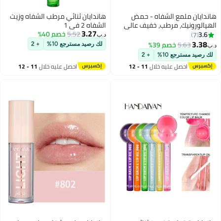
هاندايان ملمع الشفاه - حمض
هاندايان ثنائي مرطب الشفاه وزيت
الهيالورونيك، مرطب، خفيف عالي
الشفاه 2 في 1
3.27
اللمعان، غير لزج، ناعم ومرطب،
5.52
خصم 40%
3.6
7
د.ب‏
الماس المطحون، معالجة الشفاه
3.38
5.63
خصم 39%
لك رصيد مسترجع 10%
+ 2
د.ب‏
3
7
العارية، التوهج، الزيت، الصقيل،
لك رصيد مسترجع 10%
+ 2
البلسم، أنابيب ملمع رفع لامعة
احصل عليه خلال
11 - 12
احصل عليه خلال
11 - 12
اغسطس
اغسطس