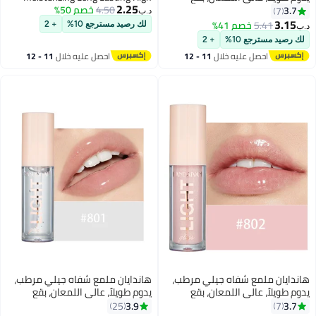
2.25
خفيفة، لامع للغاية، بلسم زيت ملون،
4.50
خصم 50%
Glossy Jelly Lip Stain Super Gloss
3.7
7
د.ب‏
معالجة الشفاه، توهج زجاجي،
Balm Oil Tinted Treatment Lip
3.15
5.41
خصم 41%
لك رصيد مسترجع 10%
+ 2
د.ب‏
12
13
لمعان، مكياج، لون مشرق، رافع،
Glow Glass Shine Glitter Makeup
لك رصيد مسترجع 10%
+ 2
العناية بالشفاه للنساء والفتيات
Beauty Colored Bright
احصل عليه خلال
11 - 12
احصل عليه خلال
11 - 12
Lifter For Women Girls
اغسطس
اغسطس
هاندايان ملمع شفاه جيلي مرطب،
هاندايان ملمع شفاه جيلي مرطب،
يدوم طويلاً، عالي اللمعان، بقع
يدوم طويلاً، عالي اللمعان، بقع
خفيفة، لامع للغاية، بلسم زيت ملون،
خفيفة، لامع للغاية، بلسم زيت ملون،
3.9
3.7
25
7