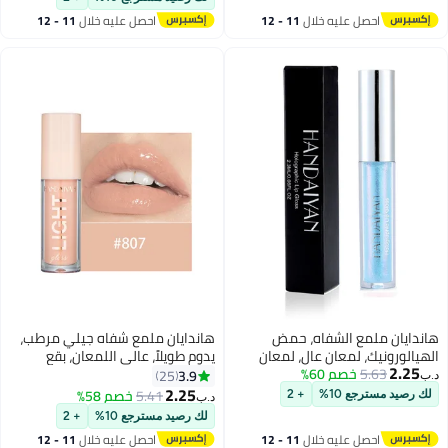
والفتيات
Makeup Color Bright Lifter Lip Care
احصل عليه خلال
11 - 12
احصل عليه خلال
11 - 12
For Women Girls
اغسطس
اغسطس
هاندايان ملمع الشفاه، حمض
هاندايان ملمع شفاه جيلي مرطب،
الهيالورونيك، لمعان عالٍ، لمعان
يدوم طويلاً، عالي اللمعان، بقع
2.25
5.63
خصم 60%
فائق، لون غير لزج، زيت وصمة عار،
خفيفة، لامع للغاية، بلسم زيت ملون،
3.9
25
د.ب‏
أحمر الشفاه السائل، بريق رافع، يدوم
معالجة الشفاه، توهج زجاجي،
2.25
5.41
خصم 58%
لك رصيد مسترجع 10%
+ 2
د.ب‏
13
7
طويلاً، مقاوم للماء، مرطب للنساء
لمعان، مكياج، لون مشرق، رافع،
لك رصيد مسترجع 10%
+ 2
والفتيات
العناية بالشفاه للنساء والفتيات
احصل عليه خلال
11 - 12
احصل عليه خلال
11 - 12