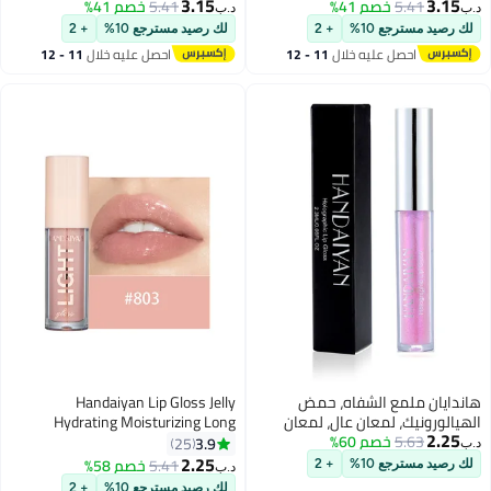
معالجة الشفاه، توهج زجاجي،
معالجة الشفاه، توهج زجاجي،
3.15
3.15
5.41
خصم 41%
5.41
خصم 41%
د.ب‏
د.ب‏
13
13
لمعان، مكياج، لون مشرق، رافع،
لمعان، مكياج، لون مشرق، رافع،
لك رصيد مسترجع 10%
+ 2
لك رصيد مسترجع 10%
+ 2
العناية بالشفاه للنساء والفتيات
العناية بالشفاه للنساء والفتيات
احصل عليه خلال
11 - 12
احصل عليه خلال
11 - 12
اغسطس
اغسطس
هاندايان ملمع الشفاه، حمض
Handaiyan Lip Gloss Jelly
الهيالورونيك، لمعان عالٍ، لمعان
Hydrating Moisturizing Long
2.25
5.63
خصم 60%
فائق، لون غير لزج، زيت وصمة عار،
Lasting High Glossy Light Stain
3.9
25
د.ب‏
أحمر الشفاه السائل، بريق رافع، يدوم
Super Shiny Balm Oil Tinted
2.25
5.41
خصم 58%
لك رصيد مسترجع 10%
+ 2
د.ب‏
13
7
طويلاً، مقاوم للماء، مرطب للنساء
Treatment Lips Glow Glass Shine
لك رصيد مسترجع 10%
+ 2