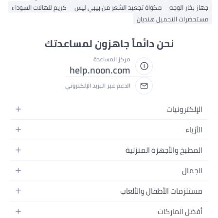
جهاز بخار الوجه
مكواة تجعيد الشعر من بيبي ليس
كريم للهالات السوداء
مستحضرات التجميل هنديان
نحن دائماً جاهزون لمساعدتك
مركز المساعدة
help.noon.com
الدعم عبر البريد الإلكتروني
الإلكترونيات
الجوالات
الأزياء
التابلت
أزياء نسائية
المطبخ والأجهزة المنزلية
اللابتوبات
أزياء رجالية
الحمام
الأجهزة المنزلية
الجمال
أزياء البنات
ديكور البيت
الكاميرات
العطور
أزياء الأولاد
مستلزمات الأطفال والألعاب
المطبخ والسفرة
التلفزيونات
المكياج
الساعات
الحفاضات
أدوات وتحسين المنزل
السماعات
أفضل الماركات
العناية بالشعر
المجوهرات