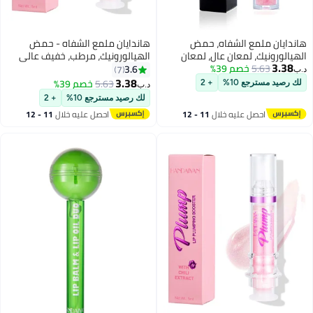
هاندايان ملمع الشفاه، حمض
هاندايان ملمع الشفاه - حمض
الهيالورونيك، لمعان عالٍ، لمعان
الهيالورونيك، مرطب، خفيف عالي
3.38
5.63
خصم 39%
فائق، لون غير لزج، زيت وصمة عار،
اللمعان، غير لزج، ناعم ومرطب،
3.6
7
د.ب‏
أحمر الشفاه السائل، بريق رافع، يدوم
الماس المطحون، معالجة الشفاه
3.38
5.63
خصم 39%
لك رصيد مسترجع 10%
+ 2
د.ب‏
7
7
طويلاً، مقاوم للماء، مرطب للنساء
العارية، التوهج، الزيت، الصقيل،
لك رصيد مسترجع 10%
+ 2
والفتيات
البلسم، أنابيب ملمع رفع لامعة
احصل عليه خلال
11 - 12
احصل عليه خلال
11 - 12
اغسطس
اغسطس