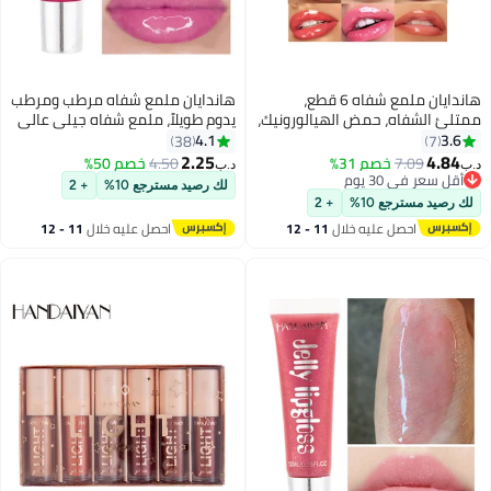
هاندايان ملمع شفاه 6 قطع،
هاندايان ملمع شفاه مرطب ومرطب
ممتلئ الشفاه، حمض الهيالورونيك،
يدوم طويلاً، ملمع شفاه جيلي عالي
مرطب، خفيف، لمعان عالي، غير لزج،
اللمعان، بلسم فائق اللمعان، زيت
4.1
3.6
38
7
ناعم ومرطب، ألماس مسحوق، طلاء
ملون، معالجة الشفاه، توهج زجاجي
2.25
4.84
7.09
خصم 31%
4.50
خصم 50%
د.ب‏
د.ب‏
12
7
زيتي لامع، أنابيب ملمع الشفاه،
لامع، مكياج تجميل ملون برايت رافع
أقل سعر في 30 يوم
لك رصيد مسترجع 10%
+ 2
أقل سعر في 30 يوم
بلسم معالجة الشفاه
للنساء والفتيات
لك رصيد مسترجع 10%
+ 2
احصل عليه خلال
11 - 12
احصل عليه خلال
11 - 12
اغسطس
اغسطس