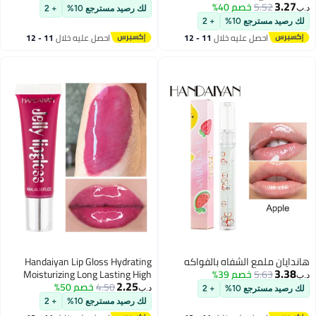
3.27
5.52
خصم 40%
د.ب‏
لك رصيد مسترجع 10%
+ 2
لك رصيد مسترجع 10%
+ 2
6
3
احصل عليه خلال
11 - 12
احصل عليه خلال
11 - 12
اغسطس
اغسطس
هاندايان ملمع الشفاه بالفواكه
Handaiyan Lip Gloss Hydrating
3.38
5.63
خصم 39%
Moisturizing Long Lasting High
د.ب‏
2.25
4.50
خصم 50%
Glossy Jelly Lip Stain Super Gloss
د.ب‏
لك رصيد مسترجع 10%
+ 2
Balm Oil Tinted Treatment Lip
لك رصيد مسترجع 10%
+ 2
12
6
Glow Glass Shine Glitter Makeup