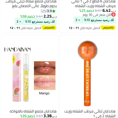
هاندايان 6 قطع 2 في 1 ثنائي
هاندايان ملمع شفاه جيلي مرطب،
مرطب الشفاه وزيت الشفاه
يدوم طويلاً، عالي اللمعان، بقع
6.42
8.67
خصم 25%
خفيفة، لامع للغاية، بلسم زيت ملون،
3.9
25
د.ب‏
أقل سعر في 30 يوم
معالجة الشفاه، توهج زجاجي،
2.25
5.41
خصم 58%
د.ب‏
13
3
أقل سعر في 30 يوم
لمعان، مكياج، لون مشرق، رافع،
لك رصيد مسترجع 10%
+ 2
لك رصيد مسترجع 10%
+ 2
العناية بالشفاه للنساء والفتيات
احصل عليه خلال
11 - 12
احصل عليه خلال
11 - 12
اغسطس
اغسطس
هاندايان ثنائي مرطب الشفاه وزيت
هاندايان ملمع الشفاه بالفواكه
3.38
الشفاه 2 في 1
5.63
خصم 39%
د.ب‏