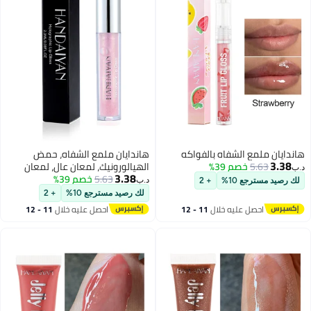
هاندايان ملمع الشفاه بالفواكه
هاندايان ملمع الشفاه، حمض
3.38
5.63
خصم 39%
الهيالورونيك، لمعان عالٍ، لمعان
د.ب‏
3.38
5.63
خصم 39%
فائق، لون غير لزج، زيت وصمة عار،
د.ب‏
لك رصيد مسترجع 10%
+ 2
أحمر الشفاه السائل، بريق رافع، يدوم
لك رصيد مسترجع 10%
+ 2
7
6
طويلاً، مقاوم للماء، مرطب للنساء
احصل عليه خلال
11 - 12
احصل عليه خلال
11 - 12
والفتيات
اغسطس
اغسطس