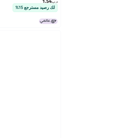
1.54
د.ب‏
لك رصيد مسترجع 15%