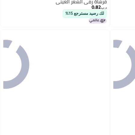
فرشاة رمي الشعر العيني
0.82
د.ب‏
لك رصيد مسترجع 15%