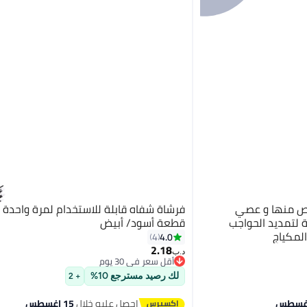
تخلص منها و عصي
ة لتمديد الحواجب
قطعة أسود/ أبيض
لمكياج
4.0
4
2.18
د.ب‏
أقل سعر في 30 يوم
أقل سعر في 30 يوم
لك رصيد مسترجع 10%
+ 2
احصل عليه خلال
15 اغسطس