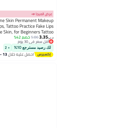
عرض الميجا 📣
ps, Tattoo Practice Fake Lips
e Skin, for Beginners Tattoo
3.35
osmetic Makeup Lips Training
5.86
خصم 42%
د.ب‏
أقل سعر في 30 يوم
أقل سعر في 30 يوم
لك رصيد مسترجع 10%
+ 2
احصل عليه خلال
13 - 14 اغسطس