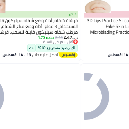
عرض
3D Lips Practice Silicone Skin Permanent Makeup
فرشاة شفاه، أداة وضع شفاه سيليكون قابل
Fake Skin Li
الاستخدام، 3 قطع، أداة وضع قناع الشفا
Microblading Practic
مرطب شفاه سيليكون قابلة للسحب، فرشا
2.47
Artists C
ظلال العيون ومقشر الشفاه، أدوات وضع ل
8.45
خصم 70%
د.ب‏
أقل سعر في السنة
مرة واحدة
أقل سعر في السنة
لك رصيد مسترجع 10%
+ 2
احصل عليه خلال
13 - 14 اغسطس