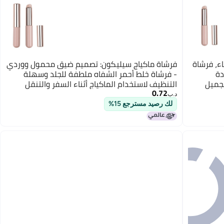
ء، فرشاة
فرشاة ماكياج سيليكون: تصميم ضيق محمول ووردي
دة
- فرشاة خلط أحمر الشفاه ملطفة للجلد وسهلة
تجميل
التنظيف لاستخدام الماكياج أثناء السفر والتنقل
0.72
د.ب‏
لك رصيد مسترجع 15%