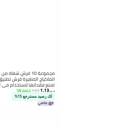
مجموعة 10 فرش شفاه
الماكياج الصغيرة فرش تطبي
لمنع فقدانها لاستخدام في ال
1.13
والماكياج
1.23
خصم 8%
د.ب‏
لك رصيد مسترجع 15%