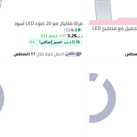
مرآة ماكياج مع 20 ضوء LED أسود
مرآة محمولة لمستحضرات التجميل مع مصابيح LED
4.3
32
3.26
4.17
خصم 21%
د.ب‏
0.16 د.ب. خصم إضافي!
+ 1
احصل عليه خلال
17 اغسطس