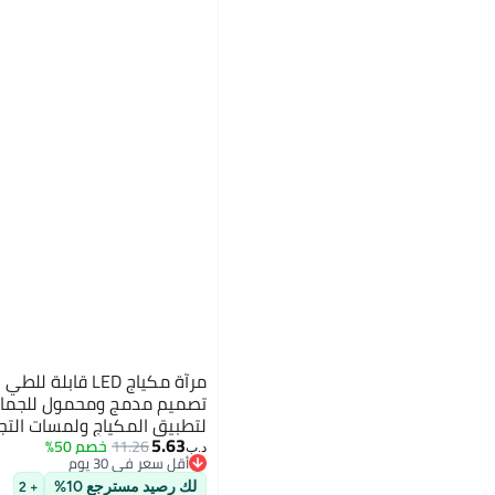
تصميم مدمج ومحمول للجمال أ
لتطبيق المكياج ولمسات الت
5.63
11.26
خصم 50%
د.ب‏
أقل سعر في 30 يوم
أقل سعر في 30 يوم
لك رصيد مسترجع 10%
+ 2