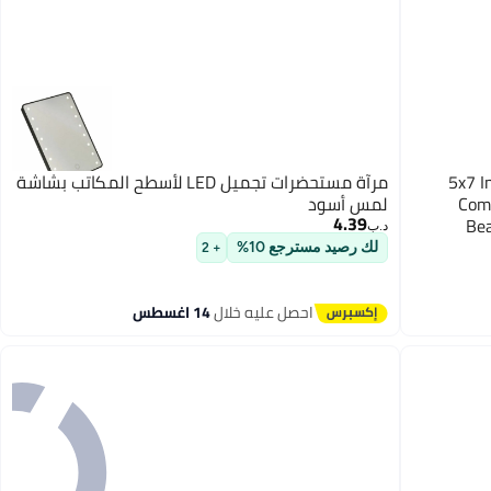
5x7 Inch LED Foldable Travel Makeup Mirror -
مرآة مستحضرات تجميل LED لأسطح المكاتب بشاشة
Comp
لمس أسود
4.39
Bea
د.ب‏
لك رصيد مسترجع 10%
+ 2
احصل عليه خلال
14 اغسطس