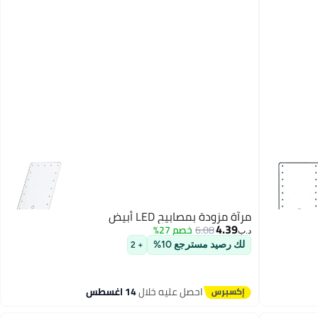
مرآة مزودة بمصابيح LED أبيض
4.39
6.08
خصم 27%
د.ب‏
لك رصيد مسترجع 10%
+ 2
احصل عليه خلال
14 اغسطس