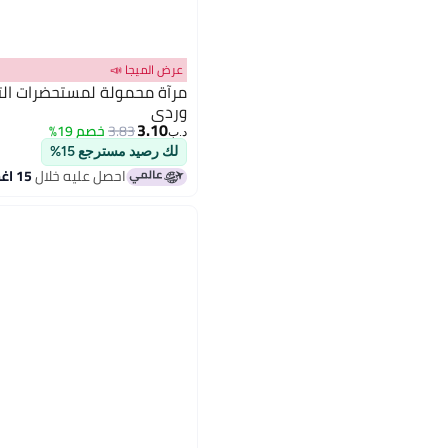
عرض الميجا 📣
وردي
3.10
3.83
خصم 19%
د.ب‏
لك رصيد مسترجع 15%
احصل عليه خلال
15 اغسطس