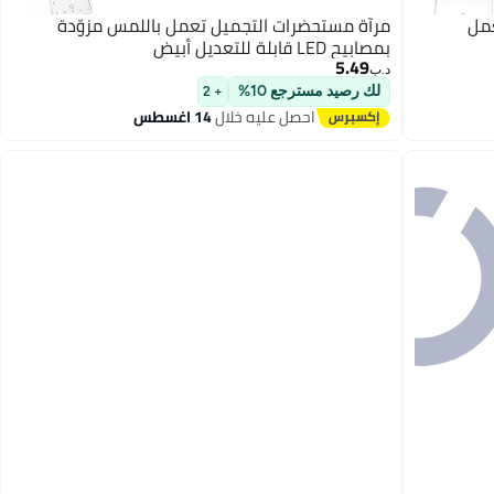
مل
مرآة مستحضرات التجميل تعمل باللمس مزوّدة
بمصابيح LED قابلة للتعديل أبيض
5.49
د.ب‏
لك رصيد مسترجع 10%
+ 2
احصل عليه خلال
14 اغسطس