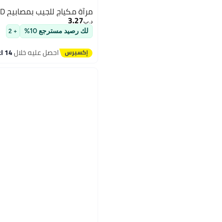
مرآة مكياج للجيب بمصابيح LED أرجواني
3.27
د.ب‏
لك رصيد مسترجع 10%
+ 2
احصل عليه خلال
14 اغسطس