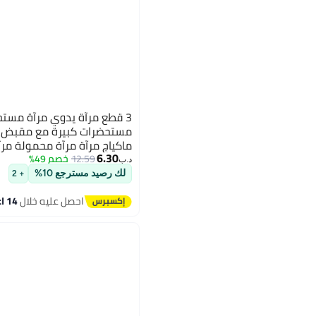
3 قطع مرآة يدوي مرآة مس
مستحضرات كبيرة مع مقبض ،
ماكياج مرآة مرآة محمولة مرآ
6.30
للسفر والمنزل والصالون (لو
12.59
خصم 49%
د.ب‏
لك رصيد مسترجع 10%
+ 2
احصل عليه خلال
14 اغسطس