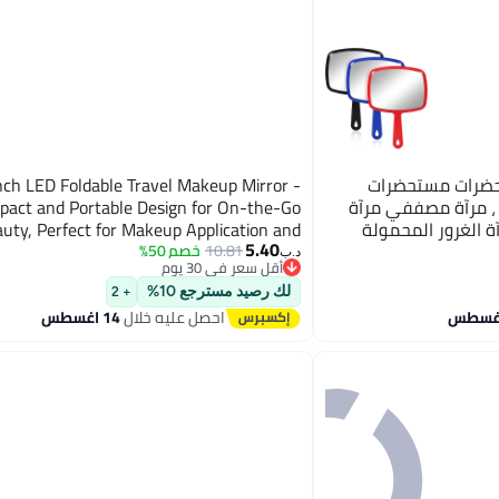
تحضرات مستحضرات
 مرآة مصففي مرآة
act and Portable Design for On-the-Go
ة الغرور المحمولة
uty, Perfect for Makeup Application and
5.40
ن عشوائي)
Touch-Ups Anywhere!
10.81
خصم 50%
د.ب‏
أقل سعر في 30 يوم
أقل سعر في 30 يوم
لك رصيد مسترجع 10%
+ 2
احصل عليه خلال
14 اغسطس