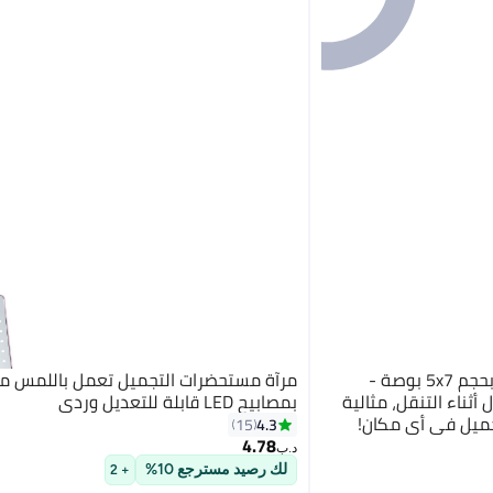
مرآة مكياج LED قابلة للطي بحجم 5x7 بوصة -
مرآة مستحضرات التجميل تعمل باللمس مز
ثناء التنقل، مثالية
بمصابيح LED قابلة للتعديل وردي
جميل في أي مكان!
4.3
15
4.78
د.ب‏
لك رصيد مسترجع 10%
+ 2