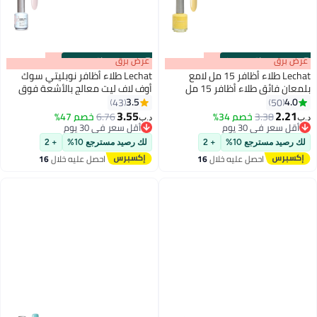
s
00
:
m
عرض برق
00
·
باقي 100%
s
00
:
m
عرض برق
00
·
باقي 100%
Lechat طلاء أظافر 15 مل لامع
Lechat طلاء أظافر نوبليتي سوك
بلمعان فائق طلاء أظافر 15 مل
أوف لاف ليت معالج بالأشعة فوق
سريع الجفاف طويل الأمد طلاء أظافر
البنفسجية ليد لون كريم المشمش
3.5
4.0
43
50
192
87
نوبليتي طلاء أظافر لا يحتاج إلى
العميق 15 مل Nbgp139
3.55
2.21
3.38
خصم 34%
6.76
خصم 47%
د.ب‏
د.ب‏
مصباح UV LED لا يحتاج إلى معالجة
أقل سعر في 30 يوم
أقل سعر في 30 يوم
لون الأظافر
أقل سعر في 30 يوم
أقل سعر في 30 يوم
لك رصيد مسترجع 10%
+ 2
لك رصيد مسترجع 10%
+ 2
احصل عليه خلال
16
احصل عليه خلال
16
اغسطس
اغسطس