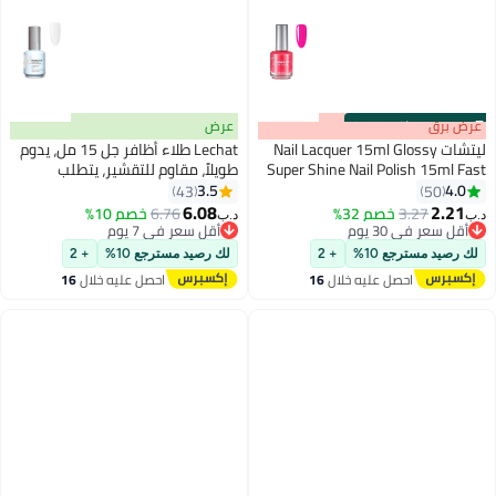
s
00
:
m
عرض برق
00
·
باقي 100%
عرض
ليتشات Nail Lacquer 15ml Glossy
Lechat طلاء أظافر جل 15 مل، يدوم
Super Shine Nail Polish 15ml Fast
طويلاً، مقاوم للتقشير، يتطلب
Dry Long Lasting Nail Enamel
التجفيف تحت مصباح LED بالأشعة
3.5
4.0
43
50
192
Nobility Nail Paint No Need UV LED
فوق البنفسجية ضوء النجوم
6.08
2.21
3.27
خصم 32%
6.76
خصم 10%
د.ب‏
د.ب‏
Nbgp27
Lamp No curing Nails Color
أقل سعر في 30 يوم
أقل سعر في 7 يوم
أقل سعر في 30 يوم
أقل سعر في 7 يوم
لك رصيد مسترجع 10%
+ 2
لك رصيد مسترجع 10%
+ 2
احصل عليه خلال
16
احصل عليه خلال
16
اغسطس
اغسطس