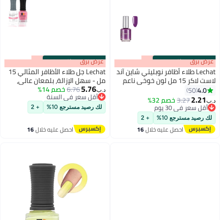
s
00
:
m
عرض برق
00
·
باقي 100%
s
00
:
m
عرض برق
00
·
باقي 100%
Lechat طلاء أظافر نوبليتي شاين آند
Lechat جل طلاء الأظافر المثالي 15
لاست لاكر 15 مل لون خوخي ناعم
مل - سهل الإزالة، بلمعان عالي،
5.76
NBNL99
6.76
خصم 14%
طويل الأمد، معالج بأشعة UV LED،
4.0
50
د.ب‏
87
أقل سعر في السنة
غير سام، تطبيق سهل، مجموعة
2.21
3.27
خصم 32%
د.ب‏
أقل سعر في السنة
ألوان واسعة للمناكير والباديكير -
أقل سعر في 30 يوم
لك رصيد مسترجع 10%
+ 2
أقل سعر في 30 يوم
بينك ليس فيل PMS49
لك رصيد مسترجع 10%
+ 2
احصل عليه خلال
16
احصل عليه خلال
16
اغسطس
اغسطس