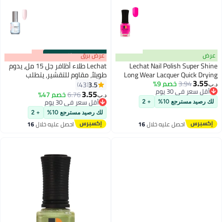
عرض
s
00
:
m
عرض برق
00
·
باقي 100%
Lechat Nail Polish Super Shine
Lechat طلاء أظافر جل 15 مل، يدوم
Long Wear Lacquer Quick Drying
طويلاً، مقاوم للتقشير، يتطلب
3.55
3.94
خصم 9%
Nail Color Resists Chips Fading
التجفيف تحت مصباح LED بالأشعة
3.5
43
د.ب‏
192
أقل سعر في 30 يوم
Lasts Up To 3 Weeks Precise
فوق البنفسجية Delicate Peach
3.55
6.76
خصم 47%
د.ب‏
أقل سعر في 30 يوم
Nbgp78
Application In One Stroke Nail Paint
أقل سعر في 30 يوم
لك رصيد مسترجع 10%
+ 2
Heartthrob Dw200
أقل سعر في 30 يوم
لك رصيد مسترجع 10%
+ 2
احصل عليه خلال
16
احصل عليه خلال
16
اغسطس
اغسطس