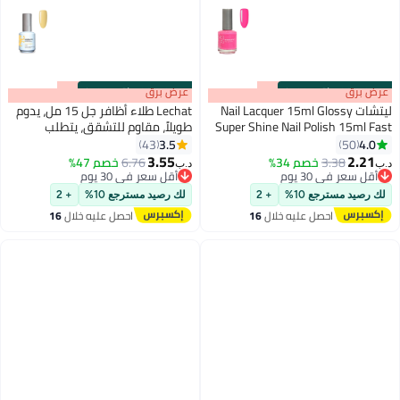
s
00
:
m
عرض برق
00
·
باقي 100%
s
00
:
m
عرض برق
00
·
باقي 100%
ليتشات Nail Lacquer 15ml Glossy
Lechat طلاء أظافر جل 15 مل، يدوم
Super Shine Nail Polish 15ml Fast
طويلاً، مقاوم للتشقق، يتطلب
Dry Long Lasting Nail Enamel
التجفيف تحت مصباح الأشعة فوق
3.5
4.0
43
50
192
Nobility Nail Paint No Need UV LED
البنفسجية LED Lemon Drop
3.55
2.21
3.38
خصم 34%
6.76
خصم 47%
د.ب‏
د.ب‏
Nbgp76
Lamp No curing Nails Color
أقل سعر في 30 يوم
أقل سعر في 30 يوم
أقل سعر في 30 يوم
أقل سعر في 30 يوم
لك رصيد مسترجع 10%
+ 2
لك رصيد مسترجع 10%
+ 2
احصل عليه خلال
16
احصل عليه خلال
16
اغسطس
اغسطس