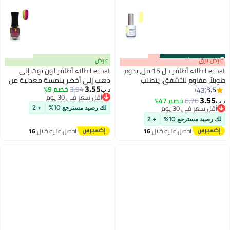
s
00
:
m
عرض برق
00
·
باقي 100%
عرض
Lechat طلاء أظافر جل 15 مل، يدوم
Lechat طلاء أظافر لون توت إلى
طويلاً، مقاوم للتشقق، يتطلب
ذهب إلى أخضر بلمسة معدنية من
3.55
التجفيف تحت مصباح الأشعة فوق
3.94
خصم 9%
ليشات ميتالوكس ميسمرايز
3.5
43
د.ب‏
192
أقل سعر في 30 يوم
البنفسجية Banana Split Nbgp122
MLDW03
3.55
6.76
خصم 47%
د.ب‏
أقل سعر في 30 يوم
أقل سعر في 30 يوم
لك رصيد مسترجع 10%
+ 2
أقل سعر في 30 يوم
لك رصيد مسترجع 10%
+ 2
احصل عليه خلال
16
احصل عليه خلال
16
اغسطس
اغسطس