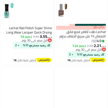
s
00
:
m
عرض برق
00
·
باقي 100%
Lechat Nail Polish Super Shine
Lechat طلاء أظافر لامع فائق
Long Wear Lacquer Quick Drying
3.55
اللمعان 15 مل سريع الجفاف يدوم
3.94
خصم 9%
Nail Color Resists Chips Fading
د.ب‏
طويلاً طلاء أظافر Nobility لا يحتاج
أقل سعر في 30 يوم
4.0
Lasts Up To 3 Weeks Precise
50
87
أقل سعر في 30 يوم
إلى مصباح LED فوق بنفسجي لا
2.21
Application In One Stroke Nail Paint
3.38
خصم 34%
لك رصيد مسترجع 10%
+ 2
د.ب‏
يحتاج إلى معالجة لون الأظافر
أقل سعر في 30 يوم
Moon River Dw71
أقل سعر في 30 يوم
لك رصيد مسترجع 10%
+ 2
احصل عليه خلال
16
احصل عليه خلال
16
اغسطس
اغسطس