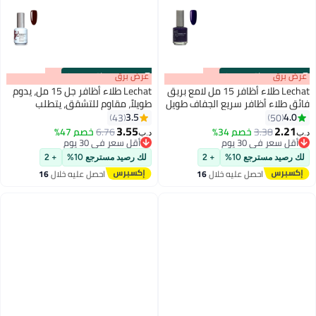
s
00
:
m
عرض برق
00
·
باقي 100%
s
00
:
m
عرض برق
00
·
باقي 100%
Lechat طلاء أظافر 15 مل لامع بريق
Lechat طلاء أظافر جل 15 مل، يدوم
فائق طلاء أظافر سريع الجفاف طويل
طويلاً، مقاوم للتشقق، يتطلب
الأمد طلاء أظافر نبيل لا حاجة
التجفيف تحت مصباح الأشعة فوق
3.5
4.0
43
50
192
87
لمصباح UV LED لا يحتاج إلى تجفيف
البنفسجية Espresso Nbgp84
3.55
2.21
3.38
خصم 34%
6.76
خصم 47%
د.ب‏
د.ب‏
لون أظافر
أقل سعر في 30 يوم
أقل سعر في 30 يوم
أقل سعر في 30 يوم
أقل سعر في 30 يوم
لك رصيد مسترجع 10%
+ 2
لك رصيد مسترجع 10%
+ 2
احصل عليه خلال
16
احصل عليه خلال
16
اغسطس
اغسطس