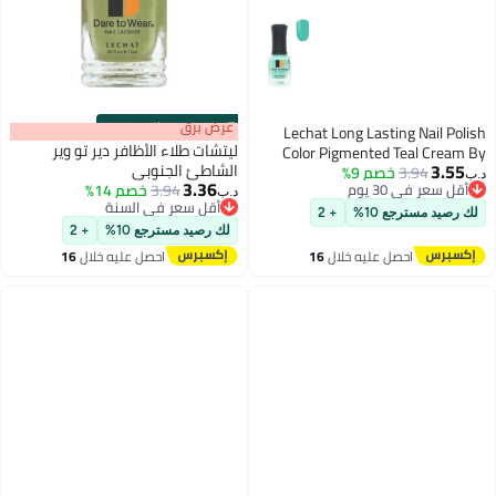
s
00
:
m
عرض برق
00
·
باقي 100%
Lechat Long Lasting Nail Polish
ليتشات طلاء الأظافر دير تو وير
Color Pigmented Teal Cream By
3.55
الشاطئ الجنوبي
3.94
خصم 9%
Lechat Lacquer Teal Me About It
د.ب‏
3.36
أقل سعر في 30 يوم
3.94
خصم 14%
Dw257
د.ب‏
أقل سعر في 30 يوم
أقل سعر في السنة
لك رصيد مسترجع 10%
+ 2
أقل سعر في السنة
لك رصيد مسترجع 10%
+ 2
احصل عليه خلال
16
احصل عليه خلال
16
اغسطس
اغسطس