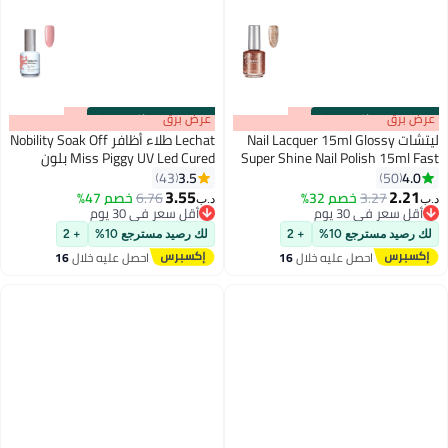
s
00
:
m
عرض برق
00
·
باقي 100%
s
00
:
m
عرض برق
00
·
باقي 100%
ليتشات Nail Lacquer 15ml Glossy
Lechat طلاء أظافر Nobility Soak Off
Super Shine Nail Polish 15ml Fast
Miss Piggy UV Led Cured بلون
Dry Long Lasting Nail Enamel
وردي فاتح كريمي 15 مل Nbgp149
3.5
4.0
43
50
192
Nobility Nail Paint No Need UV LED
3.55
2.21
3.27
خصم 32%
6.76
خصم 47%
د.ب‏
د.ب‏
Lamp No curing Nail Color
أقل سعر في 30 يوم
أقل سعر في 30 يوم
أقل سعر في 30 يوم
أقل سعر في 30 يوم
لك رصيد مسترجع 10%
+ 2
لك رصيد مسترجع 10%
+ 2
احصل عليه خلال
16
احصل عليه خلال
16
اغسطس
اغسطس