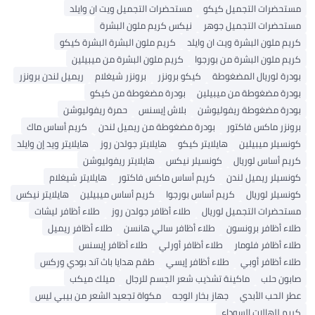
مستحضرات التجميل كيكو
مستحضرات التجميل ويت ان وايلد
مستحضرات التجميل جوهر
نيكس كريم ملون البشرة
كريم ملون البشرة ويت ان وايلد
كريم ملون البشرة البشرة كيكو
كريم ملون البشرة من بورجوا
كريم ملون البشرة من ميبيلين
بودرة لوريال المضغوطة
كيكو برونزر
برونزر شيغلام
ريميل لندن برونزر
بودرة مضغوطة من ميبيلين
بودرة مضغوطة من كيكو
بودرة مضغوطة ريفوليوشن
بلاش إيسنس
حمرة ريفوليوشن
برونزر ماكس فاكتور
بودرة مضغوطة من ريميل لندن
كريم أساس ماك
كونسيلر ميبيلين
هايلايتر كيكو
هايلايتر جولدن روز
هايلايتر ويد إن وايلد
كريم أساس لوريال
كونسيلر نيكس
هايلايتر ريفوليوشن
كونسيلر ريميل لندن
كريم أساس ماكس فاكتور
هايلايتر شيغلام
كونسيلر لوريال
كريم أساس بورجوا
كريم أساس ميبيلين
هايلايتر نيكس
مستحضرات التجميل لوريال
طلاء أظافر جولدن روز
طلاء أظافر ليشات
طلاء أظافر برونسون
طلاء أظافر سالي هانسن
طلاء أظافر ريميل
طلاء أظافر فلومار
طلاء أظافر أورلي
طلاء أظافر إيسنس
طلاء أظافر أوبي
طلاء أظافر إيسي
طقم هدايا باث آند بودي وركس
صابون حلب
ماكينة تشذيب شعر الجسم للرجال
ميلك ميكب
عطر الحب الأبدي
جهاز بخار الوجه
مكواة تجعيد الشعر من بيبي ليس
كريم للهالات السوداء