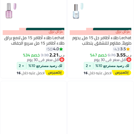
s
00
:
m
عرض برق
00
·
باقي 100%
s
00
:
m
عرض برق
00
·
باقي 100%
Lechat طلاء أظافر جل 15 مل، يدوم
Lechat طلاء أظافر 15 مل لامع براق
طويلاً، مقاوم للتشقق، يتطلب
طلاء أظافر 15 مل سريع الجفاف
التجفيف تحت مصباح الأشعة فوق
طويل الأمد طلاء أظافر النبلاء لا
4.0
3.5
50
43
87
192
البنفسجية بلو دايموندز Nbgp105
حاجة لمصباح UV LED لا يحتاج إلى
2.21
3.55
6.76
خصم 47%
3.38
خصم 34%
د.ب‏
د.ب‏
معالجة ألوان الأظافر
أقل سعر في 30 يوم
أقل سعر في 30 يوم
أقل سعر في 30 يوم
أقل سعر في 30 يوم
لك رصيد مسترجع 10%
+ 2
لك رصيد مسترجع 10%
+ 2
احصل عليه خلال
16
احصل عليه خلال
16
اغسطس
اغسطس