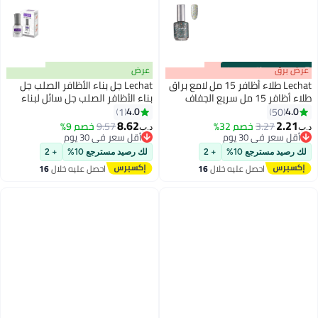
s
00
:
m
عرض برق
00
·
باقي 100%
عرض
Lechat طلاء أظافر 15 مل لامع براق
Lechat جل بناء الأظافر الصلب جل
طلاء أظافر 15 مل سريع الجفاف
بناء الأظافر الصلب جل سائل لبناء
طويل الأمد طلاء أظافر نوبليتي طلاء
الأظافر الصلبة ونصائح وإضافات
4.0
4.0
1
50
200
87
أظافر لا يحتاج إلى مصباح UV LED لا
LGB02
8.62
2.21
3.27
خصم 32%
9.57
خصم 9%
د.ب‏
د.ب‏
يحتاج إلى تجفيف لون الأظافر
أقل سعر في 30 يوم
أقل سعر في 30 يوم
NBNL110
أقل سعر في 30 يوم
أقل سعر في 30 يوم
لك رصيد مسترجع 10%
+ 2
لك رصيد مسترجع 10%
+ 2
احصل عليه خلال
16
احصل عليه خلال
16
اغسطس
اغسطس