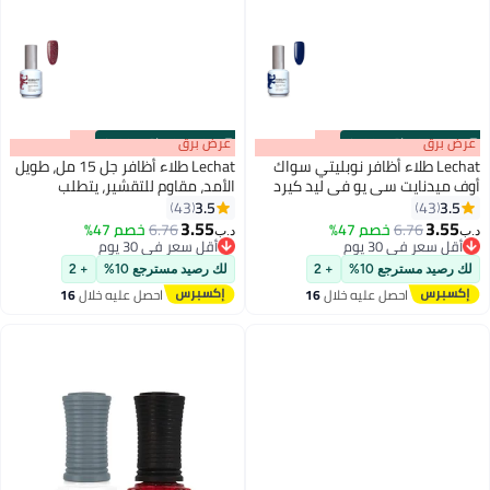
s
00
:
m
عرض برق
00
·
باقي 100%
s
00
:
m
عرض برق
00
·
باقي 100%
Lechat طلاء أظافر نوبليتي سواك
Lechat طلاء أظافر جل 15 مل، طويل
أوف ميدنايت سي يو في ليد كيرد
الأمد، مقاوم للتقشير، يتطلب
بلون أزرق ياقوتي عميق كريمي 15
التجفيف تحت مصباح UV LED
3.5
3.5
43
43
192
192
مل رقم Nbgp175
ماسكريد Nbgp130
3.55
3.55
6.76
خصم 47%
6.76
خصم 47%
د.ب‏
د.ب‏
أقل سعر في 30 يوم
أقل سعر في 30 يوم
أقل سعر في 30 يوم
أقل سعر في 30 يوم
لك رصيد مسترجع 10%
+ 2
لك رصيد مسترجع 10%
+ 2
احصل عليه خلال
16
احصل عليه خلال
16
اغسطس
اغسطس