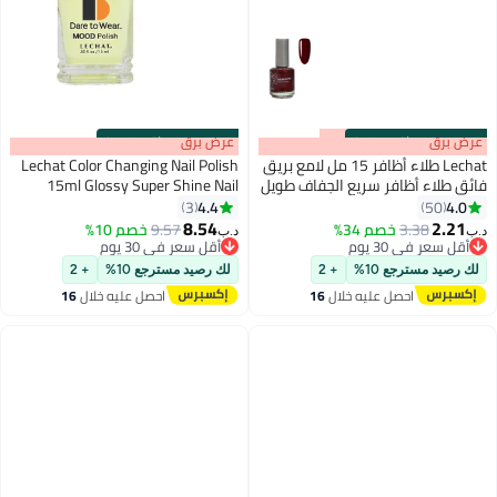
s
00
:
m
عرض برق
00
·
باقي 100%
s
00
:
m
عرض برق
00
·
باقي 100%
Lechat طلاء أظافر 15 مل لامع بريق
Lechat Color Changing Nail Polish
فائق طلاء أظافر سريع الجفاف طويل
15ml Glossy Super Shine Nail
الأمد طلاء أظافر نبيل لا حاجة
Lacquer 15ml Fast Dry Long
4.4
4.0
3
50
134
87
لمصباح UV LED لا يحتاج إلى تجفيف
Lasting Nail Enamel Temperature
8.54
2.21
3.38
خصم 34%
9.57
خصم 10%
د.ب‏
د.ب‏
لون أظافر
Change Mood Color Polish Nail Art
أقل سعر في 30 يوم
أقل سعر في 30 يوم
أقل سعر في 30 يوم
أقل سعر في 30 يوم
No Need UV LED Lamp No curing
لك رصيد مسترجع 10%
+ 2
لك رصيد مسترجع 10%
+ 2
Manicure Nail Paint
احصل عليه خلال
16
احصل عليه خلال
16
اغسطس
اغسطس