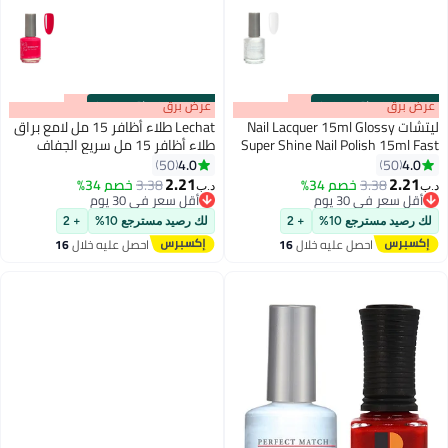
s
00
:
m
عرض برق
00
·
باقي 100%
s
00
:
m
عرض برق
00
·
باقي 100%
ليتشات Nail Lacquer 15ml Glossy
Lechat طلاء أظافر 15 مل لامع براق
Super Shine Nail Polish 15ml Fast
طلاء أظافر 15 مل سريع الجفاف
Dry Long Lasting Nail Enamel
طويل الأمد طلاء أظافر النبلاء لا
4.0
4.0
50
50
87
Nobility Nail Paint No Need UV LED
حاجة لمصباح UV LED لا يحتاج إلى
2.21
2.21
3.38
خصم 34%
3.38
خصم 34%
د.ب‏
د.ب‏
Lamp No curing Nail Color
تجفيف لون أظافر
أقل سعر في 30 يوم
أقل سعر في 30 يوم
أقل سعر في 30 يوم
أقل سعر في 30 يوم
لك رصيد مسترجع 10%
+ 2
لك رصيد مسترجع 10%
+ 2
احصل عليه خلال
16
احصل عليه خلال
16
اغسطس
اغسطس