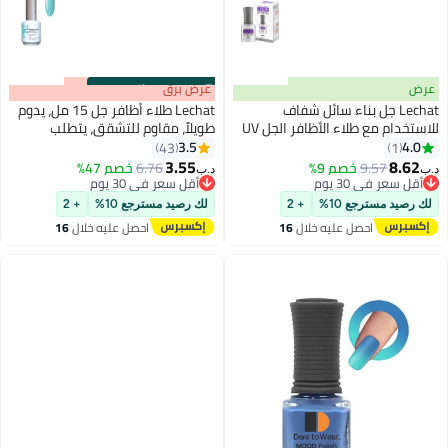
عرض
s
00
:
m
عرض برق
00
·
باقي 100%
Lechat جل بناء سائل شفاف
Lechat طلاء أظافر جل 15 مل، يدوم
للاستخدام مع طلاء الأظافر الجل UV
طويلاً، مقاوم للتشقق، يتطلب
LED Soak Off 15 مل LGB01
التجفيف تحت مصباح الأشعة فوق
3.5
4.0
43
1
192
200
البنفسجية LED Wintermint
3.55
8.62
9.57
خصم 9%
6.76
خصم 47%
د.ب‏
د.ب‏
Nbgp164
أقل سعر في 30 يوم
أقل سعر في 30 يوم
أقل سعر في 30 يوم
أقل سعر في 30 يوم
لك رصيد مسترجع 10%
+ 2
لك رصيد مسترجع 10%
+ 2
احصل عليه خلال
16
احصل عليه خلال
16
اغسطس
اغسطس