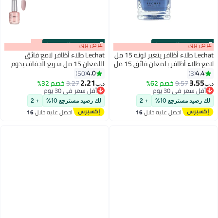
s
00
:
m
عرض برق
00
·
باقي 100%
s
00
:
m
عرض برق
00
·
باقي 100%
Lechat طلاء أظافر يتغير لونه 15 مل
Lechat طلاء أظافر لامع فائق
لامع طلاء أظافر بلمعان فائق 15 مل
اللمعان 15 مل سريع الجفاف يدوم
يجف بسرعة يدوم طويلاً طلاء أظافر
طويلاً طلاء أظافر Nobility لا يحتاج
4.0
4.4
50
3
87
134
بتغير درجة الحرارة لون مزاجي طلاء
إلى مصباح LED فوق بنفسجي لا
2.21
3.55
9.57
خصم 62%
3.27
خصم 32%
د.ب‏
د.ب‏
أظافر فن الأظافر لا حاجة لمصباح UV
يحتاج إلى معالجة لون الأظافر
أقل سعر في 30 يوم
أقل سعر في 30 يوم
أقل سعر في 30 يوم
LED لا يحتاج إلى معالجة طلاء أظافر
أقل سعر في 30 يوم
لك رصيد مسترجع 10%
+ 2
لك رصيد مسترجع 10%
+ 2
مانكير
احصل عليه خلال
16
احصل عليه خلال
16
اغسطس
اغسطس