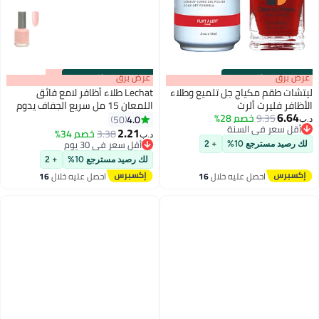
s
00
:
m
عرض برق
00
·
باقي 100%
s
00
:
m
عرض برق
00
·
باقي 100%
ليتشات طقم مكياج جل تلميع وطلاء
Lechat طلاء أظافر لامع فائق
الأظافر فليرت ألرت
اللمعان 15 مل سريع الجفاف يدوم
6.64
9.35
خصم 28%
طويلاً طلاء أظافر Nobility لا يحتاج
4.0
50
د.ب‏
87
أقل سعر في السنة
إلى مصباح LED فوق بنفسجي لا
2.21
3.38
خصم 34%
د.ب‏
أقل سعر في السنة
يحتاج إلى معالجة لون الأظافر
أقل سعر في 30 يوم
لك رصيد مسترجع 10%
+ 2
أقل سعر في 30 يوم
لك رصيد مسترجع 10%
+ 2
احصل عليه خلال
16
احصل عليه خلال
16
اغسطس
اغسطس