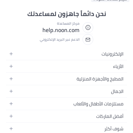
نحن دائماً جاهزون لمساعدتك
مركز المساعدة
help.noon.com
الدعم عبر البريد الإلكتروني
الإلكترونيات
الجوالات
الأزياء
التابلت
أزياء نسائية
المطبخ والأجهزة المنزلية
اللابتوبات
أزياء رجالية
الحمام
الأجهزة المنزلية
الجمال
أزياء البنات
ديكور البيت
الكاميرات
العطور
أزياء الأولاد
مستلزمات الأطفال والألعاب
المطبخ والسفرة
التلفزيونات
المكياج
الساعات
الحفاضات
أدوات وتحسين المنزل
السماعات
أفضل الماركات
العناية بالشعر
المجوهرات
وسائل تنقل الأطفال
المفارش
ألعاب القيمنق
سامسونج
العناية بالبشرة
شوف أكثر
حقائب نسائية
الرضاعة والتغذية
الأثاث