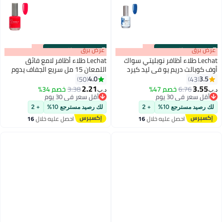
s
00
:
m
عرض برق
00
·
باقي 100%
s
00
:
m
عرض برق
00
·
باقي 100%
Lechat طلاء أظافر نوبليتي سواك
Lechat طلاء أظافر لامع فائق
أوف كوبالت دريم يو في ليد كيرد
اللمعان 15 مل سريع الجفاف يدوم
بلون أزرق كوبالت لامع 15 مل
طويلاً طلاء أظافر Nobility لا يحتاج
4.0
3.5
50
43
87
192
Nbgp186
إلى مصباح LED فوق بنفسجي لا
2.21
3.55
6.76
خصم 47%
3.38
خصم 34%
د.ب‏
د.ب‏
يحتاج إلى معالجة لون الأظافر
أقل سعر في 30 يوم
أقل سعر في 30 يوم
أقل سعر في 30 يوم
أقل سعر في 30 يوم
لك رصيد مسترجع 10%
+ 2
لك رصيد مسترجع 10%
+ 2
احصل عليه خلال
16
احصل عليه خلال
16
اغسطس
اغسطس