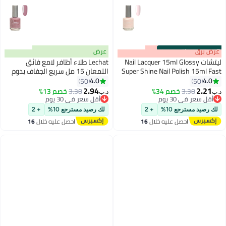
s
00
:
m
عرض برق
00
·
باقي 100%
عرض
ليتشات Nail Lacquer 15ml Glossy
Lechat طلاء أظافر لامع فائق
Super Shine Nail Polish 15ml Fast
اللمعان 15 مل سريع الجفاف يدوم
Dry Long Lasting Nail Enamel
طويلاً طلاء أظافر Nobility لا يحتاج
4.0
4.0
50
50
87
Nobility Nail Paint No Need UV LED
إلى مصباح LED فوق بنفسجي لا
2.94
2.21
3.38
خصم 34%
3.38
خصم 13%
د.ب‏
د.ب‏
Lamp No curing Nails Color
يحتاج إلى معالجة لون الأظافر
أقل سعر في 30 يوم
أقل سعر في 30 يوم
أقل سعر في 30 يوم
أقل سعر في 30 يوم
لك رصيد مسترجع 10%
+ 2
لك رصيد مسترجع 10%
+ 2
احصل عليه خلال
16
احصل عليه خلال
16
اغسطس
اغسطس