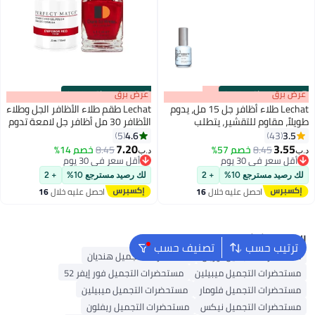
s
00
:
m
عرض برق
00
·
باقي 100%
s
00
:
m
عرض برق
00
·
باقي 100%
Lechat طلاء أظافر جل 15 مل، يدوم
Lechat طقم طلاء الأظافر الجل وطلاء
طويلاً، مقاوم للتقشير، يتطلب
الأظافر 30 مل أظافر جل لامعة تدوم
التجفيف تحت مصباح LED بالأشعة
طويلاً قابلة للإزالة جل UV لطلاء
4.6
3.5
5
43
285
192
فوق البنفسجية Nbgpt1
الأظافر فن الأظافر مانيكير فرنسي
7.20
3.55
8.45
خصم 57%
8.45
خصم 14%
د.ب‏
د.ب‏
بيديكير جودة صالون مقاومة
أقل سعر في 30 يوم
أقل سعر في 30 يوم
أقل سعر في 30 يوم
أقل سعر في 30 يوم
للتقشير تمديدات أظافر جل طلاء
لك رصيد مسترجع 10%
+ 2
لك رصيد مسترجع 10%
+ 2
الأظافر
احصل عليه خلال
16
احصل عليه خلال
16
اغسطس
اغسطس
البحث الشائع
ترتيب حسب
تصنيف حسب
مستحضرات التجميل لوريال
مستحضرات التجميل هنديان
مستحضرات التجميل ميبيلين
مستحضرات التجميل فور إيفر 52
مستحضرات التجميل فلومار
مستحضرات التجميل ميبيلين
مستحضرات التجميل نيكس
مستحضرات التجميل ريفلون