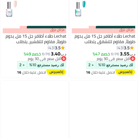
s
00
:
m
عرض برق
00
·
باقي 100%
s
00
:
m
عرض برق
00
·
باقي 100%
Lechat طلاء أظافر جل 15 مل، يدوم
Lechat طلاء أظافر جل 15 مل، يدوم
طويلاً، مقاوم للتشقق، يتطلب
طويلاً، مقاوم للتقشير، يتطلب
التجفيف تحت مصباح الأشعة فوق
التجفيف تحت مصباح LED للأشعة
3.5
3.5
43
43
192
192
البنفسجية LED Glass Beach
فوق البنفسجية Delicate Rose
3.40
3.55
6.76
خصم 47%
6.76
خصم 49%
د.ب‏
د.ب‏
Nbgp15
Nbgp165
أقل سعر في 30 يوم
أقل سعر في 30 يوم
أقل سعر في 30 يوم
أقل سعر في 30 يوم
لك رصيد مسترجع 10%
+ 2
لك رصيد مسترجع 10%
+ 2
احصل عليه خلال
16
احصل عليه خلال
16
اغسطس
اغسطس