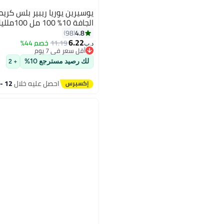
يوسيرين يوريا ريبير بلس كري
الجافة 10% 100 مل 100ملليلتر
4.8
98
6.22
11.19
خصم 44%
أقل سعر في 7 يوم
د.ب‏
تم بيع +170 مؤخرًا
أقل سعر في 7 يوم
لك رصيد مسترجع 10%
+ 2
احصل عليه خلال
12 - 13 اغسطس