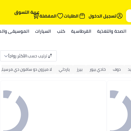
عربة التسوق
تسجيل الدخول
الطلبات
المفضلة
الصحة والتغذية
القرطاسية
كتب
السيارات
الموسيقى والمي
ترتيب حسب
:
الأكثر رواجاً
د
دوف
خادي بيور
بيرز
ياردلي
لا ميزون دو سافون دي مرسيليا