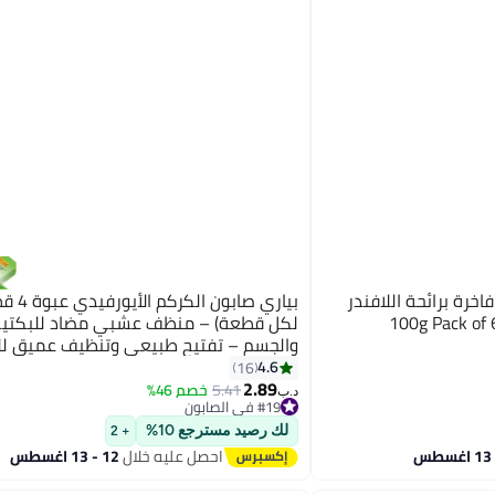
رة برائحة اللافندر
لكل قطعة) – منظف عشبي مضاد للبكتيري
والجسم – تفتيح طبيعي وتنظيف عميق لل
4.6
16
2.89
5.41
خصم 46%
#19 في الصابون
د.ب‏
تم بيع +120 مؤخرًا
#19 في الصابون
لك رصيد مسترجع 10%
+ 2
احصل عليه خلال
12 - 13 اغسطس