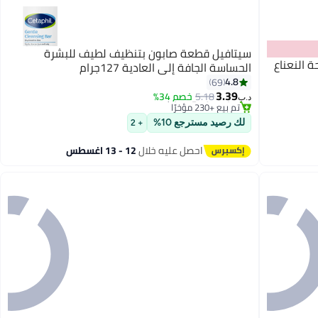
سيتافيل قطعة صابون بتنظيف لطيف للبشرة
ة النعناع
الحساسة الجافة إلى العادية 127جرام
#5 في الصابون
4.8
69
أقل سعر في 7 يوم
3.39
5.18
خصم 34%
تم بيع +230 مؤخرًا
د.ب‏
#5 في الصابون
لك رصيد مسترجع 10%
+ 2
احصل عليه خلال
12 - 13 اغسطس