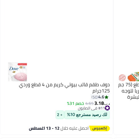
بياري صابون الكركم الأيورفيدي عبوة 4 قطع (75 جم
دوف طقم قالب بيوتي كريم من 4 قطع وردي
ا للوجه
125جرام
بشرة
4.6
50
3.18
4.65
خصم 31%
#11 في الصابون
د.ب‏
تم بيع +80 مؤخرًا
#11 في الصابون
لك رصيد مسترجع 10%
+ 2
احصل عليه خلال
12 - 13 اغسطس