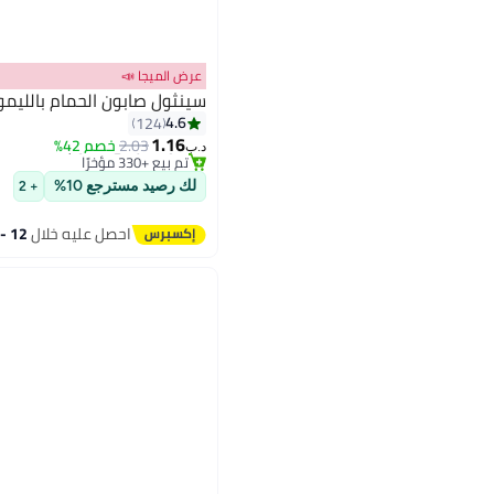
عرض الميجا 📣
سينثول صابون الحمام بالليم
#2 في الصابون
4.6
124
أقل سعر في 30 يوم
1.16
2.03
خصم 42%
تم بيع +330 مؤخرًا
د.ب‏
#2 في الصابون
لك رصيد مسترجع 10%
+ 2
احصل عليه خلال
12 - 13 اغسطس