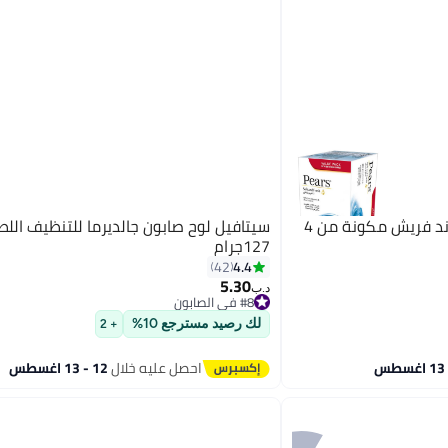
بيرز مجموعة صابون سوفت آند فريش مكونة من 4
سيتافيل لوح صابون جالديرما للتنظيف الل
127جرام
4.4
42
5.30
#8 في الصابون
د.ب‏
تم بيع +170 مؤخرًا
#8 في الصابون
لك رصيد مسترجع 10%
+ 2
احصل عليه خلال
12 - 13 اغسطس