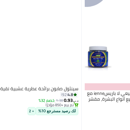
سينثول صابون برائحة عطرية عشبية نقية
#3 في الصابون
ECOLYTE+ صابون مغربي طبيعي لا باريسienne مع
4.8
92
أقل سعر في 7 يوم
500 جرام، لجميع أنواع البشرة، مقشر
0.93
1.38
خصم 32%
تم بيع +850 مؤخرًا
د.ب‏
#3 في الصابون
لك رصيد مسترجع 10%
+ 2