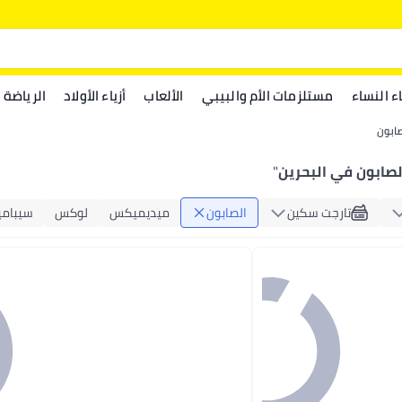
اء النساء
مستلزمات الأم والبيبي
الألعاب
أزياء الأولاد
الرياضة
صابون
لصابون في البحرين
"
تارجت سكين
الصابون
ميديميكس
لوكس
سيبامي