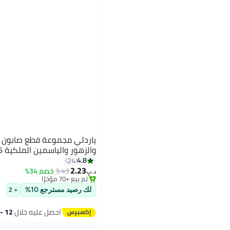
ياردلي مجموعة قطع صابون فاخ
والزهور والياسمين الملكية 100g Pack of 6
#14 في الصابون
4.8
24
أقل سعر في 30 يوم
2.23
3.43
خصم 34%
تم بيع +70 مؤخرًا
د.ب‏
#14 في الصابون
لك رصيد مسترجع 10%
+ 2
احصل عليه خلال
12 - 13 اغسطس