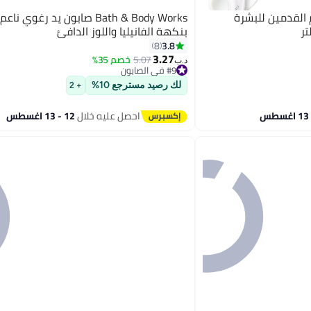
م القدمين للبشرة
Bath & Body Works صابون يد رغوي
بنكهة الفانيليا واللوز الدافئ
3.8
8
3.27
5.07
خصم 35%
#9 في الصابون
د.ب‏
تم بيع +140 مؤخرًا
#9 في الصابون
لك رصيد مسترجع 10%
+ 2
احصل عليه خلال
12 - 13 اغسطس