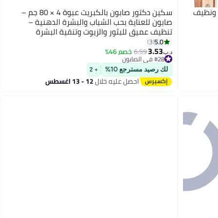
 ناعم ونظيف
سكين دكتور صابون بالكبريت عبوة 4 × 80 جم –
صابون للعناية بحب الشباب والبشرة الدهنية –
تنظيف عميق للبثور والزيوت وتنقية البشرة
5.0
3
3.53
6.59
خصم 46%
#28 في الصابون
د.ب‏
تم بيع +40 مؤخرًا
#28 في الصابون
لك رصيد مسترجع 10%
+ 2
احصل عليه خلال
12 - 13 اغسطس