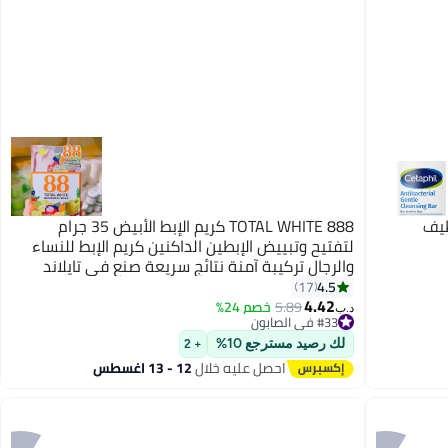
طيف
888 TOTAL WHITE كريم الإبط الأبيض 35 جرام
لتفتيح وتبييض الإبطين الداكنين كريم الإبط للنساء
والرجال تركيبة آمنة نتائج سريعة صنع في تايلاند
4.5
17
4.42
5.89
خصم 24%
#33 في الصابون
د.ب‏
تم بيع +30 مؤخرًا
#33 في الصابون
لك رصيد مسترجع 10%
+ 2
احصل عليه خلال
12 - 13 اغسطس