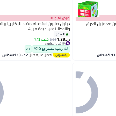
عرض الميجا 📣
ون مع مزيل العرق
ديتول صابون استحمام مضاد للبكتيريا برائح
والأوكالبتوس عبوة من 4
4.8
54
1.28
2.23
خصم 42%
#4 في الصابون
د.ب‏
تم بيع +280 مؤخرًا
#4 في الصابون
لك رصيد مسترجع 10%
+ 2
احصل عليه خلال
12 - 13 اغسطس