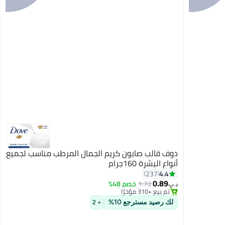
دوف قالب صابون كريم الجمال المرطب مناسب لجميع
أنواع البشرة 160جرام
#6 في الصابون
4.4
237
أقل سعر في 7 يوم
0.89
1.72
خصم 48%
تم بيع +310 مؤخرًا
د.ب‏
#6 في الصابون
لك رصيد مسترجع 10%
+ 2