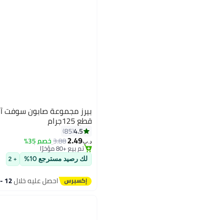
قطع 125جرام
#22 في الصابون
4.5
85
أقل سعر في 7 يوم
2.49
3.88
خصم 35%
تم بيع +80 مؤخرًا
د.ب‏
#22 في الصابون
لك رصيد مسترجع 10%
+ 2
احصل عليه خلال
12 - 13 اغسطس