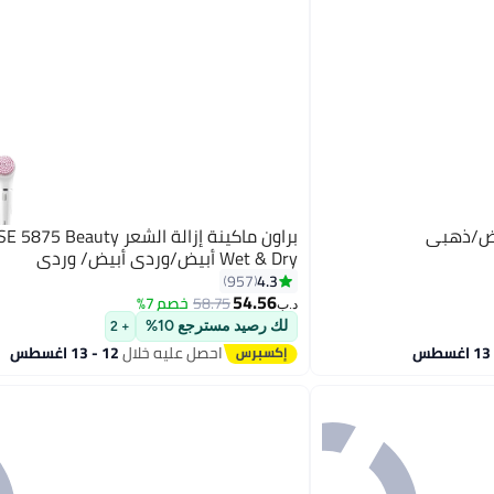
يض/ذهبي
براون ماكينة إزالة الشعر  Beauty
Wet & Dry أبيض/وردي أبيض/ وردي
4.3
957
54.56
58.75
خصم 7%
د.ب‏
لك رصيد مسترجع 10%
+ 2
احصل عليه خلال
12 - 13 اغسطس