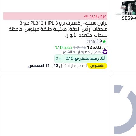
عرض الميجا 📣
براون سيلك- إكسبرت برو 3 PL3121 IPL مع 3
ملحقات: رأس الدقة، ماكينة حلاقة فينوس، حافظة
بسحاب. متعدد الألوان
3.9
148
125.02
139.16
خصم 10%
د.ب‏
#6 في أجهزة إزالة الشعر
#6 في أجهزة إزالة الشعر
لك رصيد مسترجع 10%
+ 2
احصل عليه خلال
12 - 13 اغسطس