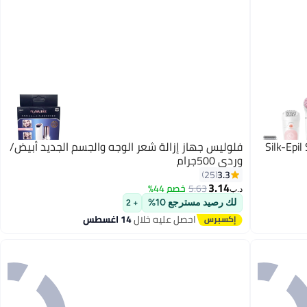
Silk-Epil SE 5875
فلوليس جهاز إزالة شعر الوجه والجسم الجديد أبيض/
وردي 500جرام
3.3
25
3.14
5.63
خصم 44%
د.ب‏
لك رصيد مسترجع 10%
+ 2
احصل عليه خلال
14 اغسطس