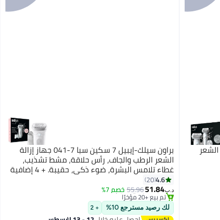
براون سيلك-إيبيل 7 سكين سبا 7-041 جهاز إزالة
الشعر الرطب والجاف، رأس حلاقة، مشط تشذيب،
غطاء تلامس البشرة، ضوء ذكي، حقيبة. + 4 إضافية
#8 في أجهزة إزالة الشعر
4.6
20
أقل سعر في 7 يوم
51.84
55.96
خصم 7%
تم بيع +20 مؤخرًا
د.ب‏
#8 في أجهزة إزالة الشعر
لك رصيد مسترجع 10%
+ 2
احصل عليه خلال
12 - 13 اغسطس