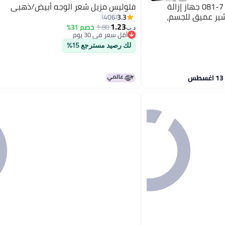
براون سلك-إبيل 7 سكين سبا 7-081 جهاز إزالة
فلوليس مزيل شعر الوجه أبيض/ذهبي
ير عميق للجسم،
3.3
406
1.23
1.80
خصم 31%
د.ب‏
أقل سعر في 30 يوم
أقل سعر في 30 يوم
لك رصيد مسترجع 15%