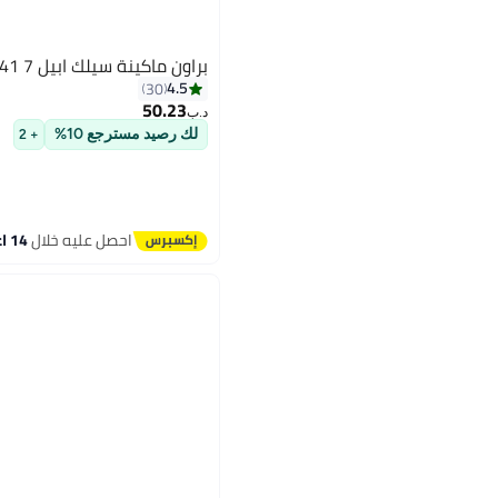
براون ماكينة سيلك ابيل 7 SE7-041 لنزع الشعر
4.5
30
50.23
د.ب‏
لك رصيد مسترجع 10%
+ 2
احصل عليه خلال
14 اغسطس