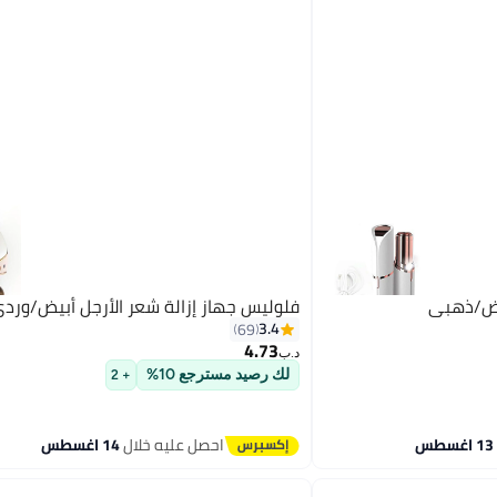
يض/ذهبي
فلوليس جهاز إزالة شعر الأرجل أبيض/ور
3.4
69
4.73
د.ب‏
لك رصيد مسترجع 10%
+ 2
احصل عليه خلال
14 اغسطس