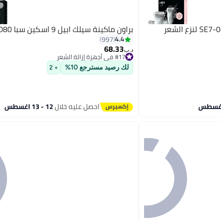
براون ماكينة سيلك ابيل 9 اسكين سبا SES9-080
4.4
997
68.33
د.ب‏
#17 في أجهزة إزالة الشعر
#17 في أجهزة إزالة الشعر
لك رصيد مسترجع 10%
+ 2
احصل عليه خلال
12 - 13 اغسطس