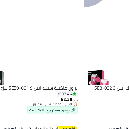
 SE3-032
براون ماكينة سيلك ابيل 9 SES9-061 لنزع الشعر
4.4
997
62.28
باقي 1 وحدات في المخزون
د.ب‏
تم بيع +10 مؤخرًا
باقي 1 وحدات في المخزون
لك رصيد مسترجع 10%
+ 2
احصل عليه خلال
12 - 13 اغسطس