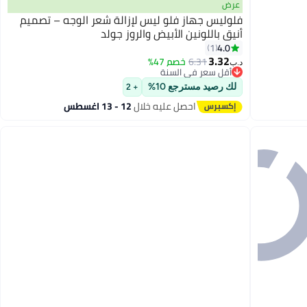
عرض
فلوليس جهاز فلو ليس لإزالة شعر الوجه – تصميم
أنيق باللونين الأبيض والروز جولد
4.0
1
3.32
6.31
خصم 47%
د.ب‏
أقل سعر في السنة
أقل سعر في السنة
لك رصيد مسترجع 10%
+ 2
احصل عليه خلال
12 - 13 اغسطس