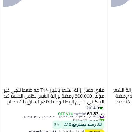
إزالة الشعر IPL T14 5 في 1، إزالة الشعر
ملاي جهاز إزالة الشعر بالليزر T14 مع ضغط ثلجي غير
3℃، 500,000 ومضة 0.5 ثانية/ومضة
مؤلم، 500,000 ومضة لإزالة الشعر لكامل الجسم خط
ب/تجديد
البيكيني الذراع الإبط الوجه الظهر الساق (1*مصباح
ط ظهر
HR)
4.8
16
61.83
#10 في أجهزة إزالة الشعر بتقنية اي بي ال والليزر
145.06
57% OFF
د.ب‏
تم بيع +10 مؤخرًا
#10 في أجهزة إزالة الشعر بتقنية اي بي ال والليزر
لك رصيد مسترجع 10%
+ 2
احصل عليه خلال
13 - 14 اغسطس