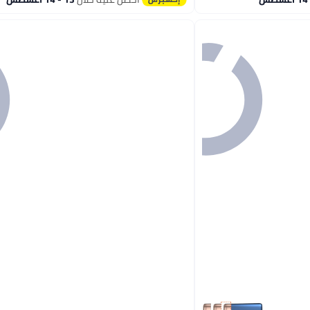
#4 في أجهزة إزالة الشعر بتقنية اي بي ال والليزر