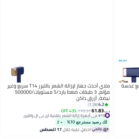
لضغط مع عدسة
ملاي أحدث جهاز لإزالة الشعر بالليزر T14 سريع وغير
مؤلم، 3 طبقات ضغط بارد/5 مستويات/500000
نبضة، أزرق داكن
4.2
1.3K
61.83
43% OFF
110.37
د.ب‏
#19 في أجهزة إزالة الشعر بتقنية اي بي ال والليزر
#19 في أجهزة إزالة الشعر بتقنية اي بي ال والليزر
لك رصيد مسترجع 10%
+ 2
احصل عليه خلال
17 اغسطس