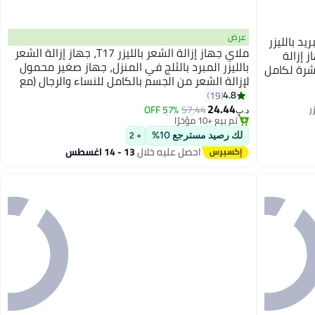
عرض
إزالة الشعر IPL T14 7 في 1، تبريد بالليزر
ملاي جهاز إزالة الشعر بالليزر T17، جهاز إزالة الشعر
، جهاز إزالة
بالليزر المبرد بالثلج في المنزل، جهاز صغير محمول
بشرة لكامل
لإزالة الشعر من الجسم بالكامل للنساء والرجال (مع
هر، الساق
#15 في أجهزة إزالة الشعر بتقنية اي بي ال والليزر
قاعدة تطهير)
4.8
19
أقل سعر في 7 يوم
24.44
57% OFF
57.44
تم بيع +10 مؤخرًا
د.ب‏
#15 في أجهزة إزالة الشعر بتقنية اي بي ال والليزر
لك رصيد مسترجع 10%
+ 2
احصل عليه خلال
13 - 14 اغسطس