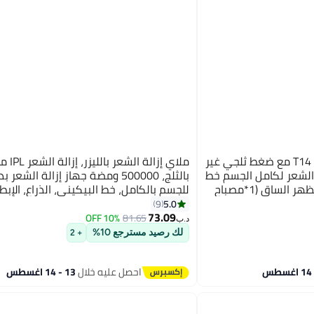
ملاي جهاز إزالة الشعر بالليزر T14 مع ضغط ثلجي غير
ملاي إزالة 
ة لإزالة الشعر لكامل الجسم خط
بالثلج، 500000 ومضة جهاز إزالة الشعر 
البيكيني الذراع الإبط الوجه الظهر الساق (1*مصباح
للجسم بالكامل، خط البيكيني، الذراع، الإبط،
الظهر، الساق (1*HR+1*بيكيني+1*مصباح للوجه)
5.0
9
73.09
10% OFF
81.65
د.ب‏
لك رصيد مسترجع 10%
+ 2
احصل عليه خلال
13 - 14 اغسطس