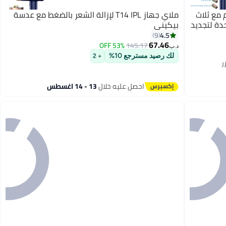
لليزر T14 بدون ألم مع ثلاث
ملاي جهاز T14 IPL لإزالة الشعر بالضغط مع عدسة
دة لتجديد
بيكيني
4.5
9
67.46
53% OFF
145.17
د.ب‏
لك رصيد مسترجع 10%
+ 2
احصل عليه خلال
13 - 14 اغسطس