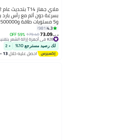
و5 مستويات طاقة و500000 نبضة
4.3
981
73.09
59% OFF
179.40
د.ب‏
#28 في أجهزة إزالة الشعر بتقنية اي بي ال والليزر
#28 في أجهزة إزالة الشعر بتقنية اي بي ال والليزر
لك رصيد مسترجع 10%
+ 2
احصل عليه خلال
13 - 14 اغسطس