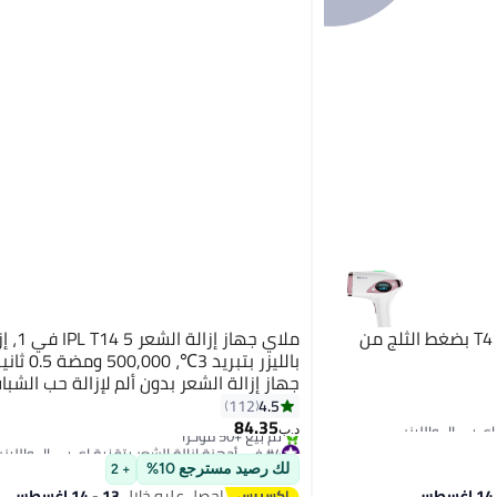
ملاي جهاز إزالة الشعر بالليزر T4 بضغط الثلج من
ملاي جهاز 
بالليزر بتبريد 
جهاز إزالة الشعر بدون ألم لإزالة حب الشبا
البشرة لكامل الجسم بيكيني وجه ذراع إب
4.5
112
ساق
84.35
د.ب‏
#4 في أجهزة إزالة الشعر بتقنية اي بي ال والليزر
بتخلّص بسرعة
لك رصيد مسترجع 10%
+ 2
تم بيع +50 مؤخرًا
احصل عليه خلال
13 - 14 اغسطس