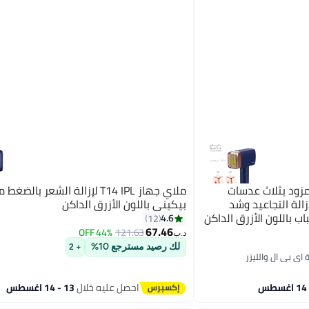
ة الشعر مزود بثلاث عدسات
ملاي جهاز T14 IPL لإزالة الشعر با
الة التجاعيد وشد
بيكيني باللون الأزرق الداكن
ب باللون الأزرق الداكن
4.6
12
67.46
44% OFF
121.63
د.ب‏
لك رصيد مسترجع 10%
+ 2
احصل عليه خلال
13 - 14 اغسطس