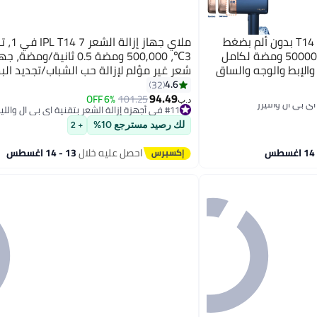
ملاي جهاز إزالة الشعر بالليزر T14 بدون ألم بضغط
ملاي جهاز 
الثلج، آلة إزالة الشعر بالليزر 500000 ومضة لكامل
3℃، 500,000 ومضة 0.5 ثانية/ومضة
والإبط والوجه والساق
شعر غير مؤلم لإزالة حب الشباب/تجديد ال
الجسم، البيكيني، الوجه، الذراع، الإبط، الظ
4.6
32
94.49
6% OFF
101.25
#11 في أجهزة إزالة الشعر بتقنية اي بي ال والليزر
د.ب‏
تم بيع +10 مؤخرًا
#11 في أجهزة إزالة الشعر بتقنية اي بي ال والليزر
لك رصيد مسترجع 10%
+ 2
احصل عليه خلال
13 - 14 اغسطس