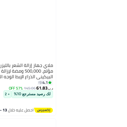
مؤلم، 500,000 ومض
HR)
4.1
9
61.83
57% OFF
145.06
د.ب‏
لك رصيد مسترجع 10%
+ 2
احصل عليه خلال
13 - 14 اغسطس