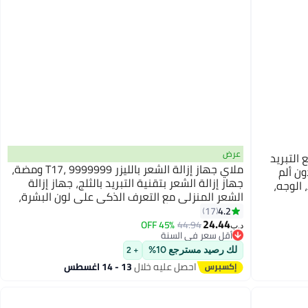
عرض
الشعر بالليزر، إزالة الشعر IPL مع التبريد
ملاي جهاز إزالة الشعر بالليزر T17، 9999999 ومضة،
بدون ألم
جهاز إزالة الشعر بتقنية التبريد بالثلج، جهاز إزالة
 الوجه،
الشعر المنزلي مع التعرف الذكي على لون البشرة،
آلة إزالة الشعر المحمولة الصغيرة للجسم بالكامل
4.2
17
24.44
للنساء والرجال (مع قاعدة تعقيم)
45% OFF
44.94
د.ب‏
أقل سعر في السنة
أقل سعر في السنة
لك رصيد مسترجع 10%
+ 2
احصل عليه خلال
13 - 14 اغسطس