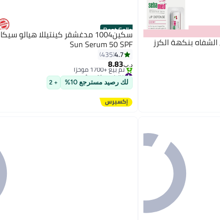
Best Seller
 عن الشفاه بنكهة الكرز
Sun Serum 50 SPF
4.7
435
8.83
د.ب‏
#4 في واقي شمس
بتخلّص بسرعة
لك رصيد مسترجع 10%
+ 2
تم بيع +1700 مؤخرًا
#4 في واقي شمس