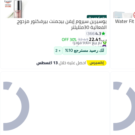
Best Seller
سكين1004 مدغشقر كينتيللا هيالو سيكا Water Fit
يوسيرين سيروم إيفن بيجمنت بيرفكتور مزدوج
الفعالية 30ملليلتر
4.3
366
22.41
30% OFF
32.43
د.ب‏
#2 في سيروم الوجه
باقي 2 وحدات في المخزون
لك رصيد مسترجع 10%
+ 2
تم بيع +930 مؤخرًا
#2 في سيروم الوجه
احصل عليه خلال
13 اغسطس