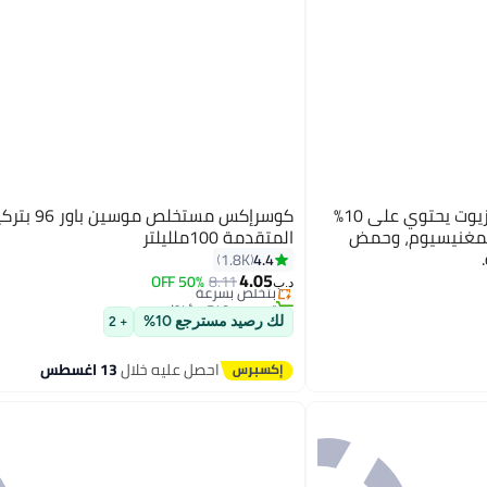
منيماليست مرطب خالٍ من الزيوت يحتوي على 10%
كوسرإكس مستخلص
نحاس، المغنيسيوم، وحمض
المتقدمة 100ملليلتر
#9 في سيروم الوجه
4.4
1.8K
أقل سعر في 7 يوم
4.05
8.11
بتخلّص بسرعة
50% OFF
د.ب‏
تم بيع +540 مؤخرًا
#9 في سيروم الوجه
لك رصيد مسترجع 10%
+ 2
احصل عليه خلال
13 اغسطس