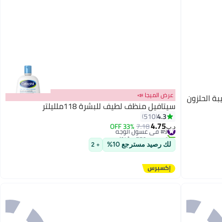
عرض الميجا 📣
 موسين باور 96 بتركيبة الحلزون
سيتافيل منظف لطيف للبشرة 118ملليلتر
4.3
510
4.75
#9 في غسول الوجه
7.18
33% OFF
د.ب‏
تم بيع +550 مؤخرًا
#9 في غسول الوجه
لك رصيد مسترجع 10%
+ 2