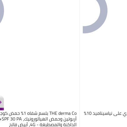
ذا اورديناري سيروم وجه يحتوي على نياسيناميد 10%
THE derma Co بلسم شفاه 1
أربوت
الداكنة والمصطبغة - 4G، أبيض فاتح