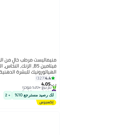
فيتامين B5، الزنك، ال
الهيالورونيك للبشرة الدهنية.
4.4
327
4.05
د.ب‏
#14 في مرطبات الوجه
أقل سعر في 7 يوم
لك رصيد مسترجع 10%
+ 2
تم بيع +520 مؤخرًا
#14 في مرطبات الوجه