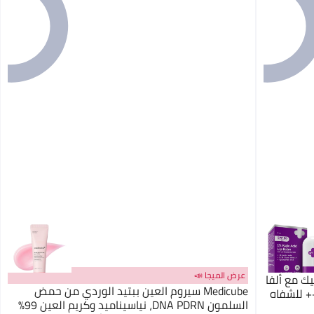
عرض الميجا 📣
% حمض كوجيك مع ألفا
Medicube سيروم العين ببتيد الوردي من حمض
ين وحمض الهيالورونيك، SPF 30 PA++ للشفاه
السلمون DNA PDRN، نياسيناميد وكريم العين 99%