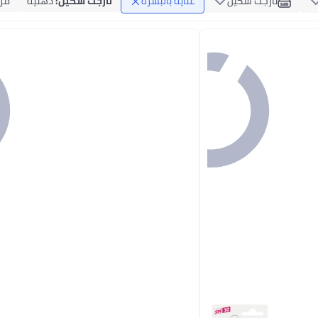
تارجت سكين
عناية بالبشرة
تارجت سكين
:
دهنية
مر