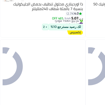
بيوتي اوف جوسون ريليف صن: أرز + بروبيوتيك 50
ذا اورديناري محلول تنظيف بحمض الجليكوليك
بنسبة 7 بالمئة شفاف 240ملليلتر
4.0
2.7K
5.07
46% OFF
9.46
د.ب‏
#3 في تونر
بتخلّص بسرعة
لك رصيد مسترجع 10%
+ 2
تم بيع +1500 مؤخرًا
#3 في تونر