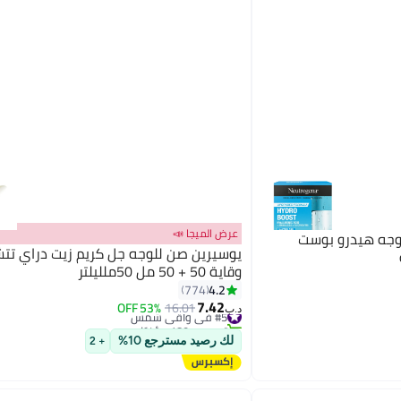
عرض الميجا 📣
لوجه هيدرو بوست
يوسيرين صن للوجه جل كريم زيت دراي تت
وقاية 50 + 50 مل 50ملليلتر
4.2
774
7.42
#5 في واقي شمس
16.01
53% OFF
د.ب‏
تم بيع +180 مؤخرًا
#5 في واقي شمس
لك رصيد مسترجع 10%
+ 2