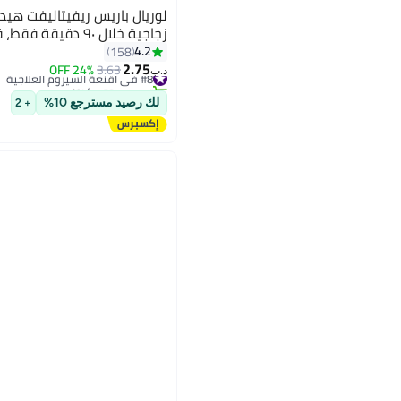
لوريال باريس ريفيتاليفت هي
زجاجية خلال ٩٠ دقيقة فقط، قطعة واحدة/ ٤ قطع
4.2
158
2.75
#8 في أقنعة السيروم العلاجية
3.63
24% OFF
د.ب‏
تم بيع +60 مؤخرًا
#8 في أقنعة السيروم العلاجية
لك رصيد مسترجع 10%
+ 2