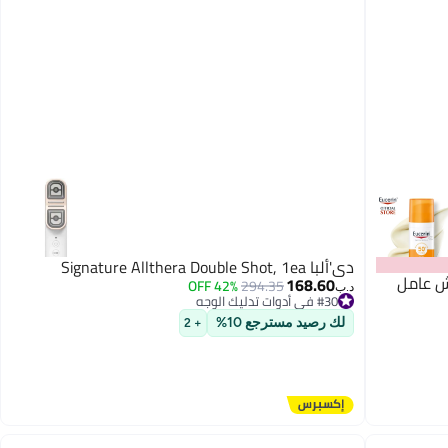
دي'ألبا Signature Allthera Double Shot, 1ea
ش عامل
168.60
42% OFF
294.35
د.ب‏
#30 في أدوات تدليك الوجه
#30 في أدوات تدليك الوجه
لك رصيد مسترجع 10%
+ 2