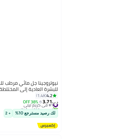
نيوتروجينا جل مائي مرطب ل
للبشرة العادية إلى المختلطة
4.2
1.4K
3.71
#1 في كريم ليلي
6
38% OFF
د.ب‏
تم بيع +1600 مؤخرًا
#1 في كريم ليلي
لك رصيد مسترجع 10%
+ 2