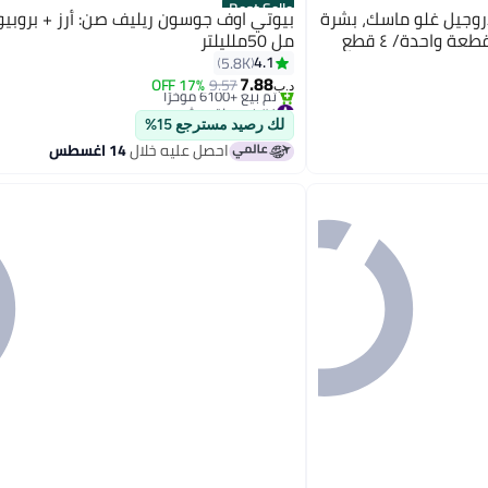
Best Seller
دروجيل غلو ماسك، بشرة
مل 50ملليلتر
4.1
5.8K
7.88
17% OFF
9.57
د.ب‏
#1 في واقي شمس
باقي 1 وحدات في المخزون
لك رصيد مسترجع 15%
تم بيع +6100 مؤخرًا
احصل عليه خلال
14 اغسطس
#1 في واقي شمس