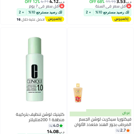
4.12
3.53
12% OFF
4.71
68% OFF
11.19
د.ب‏
د.ب‏
أقل سعر في السنة
أقل سعر في 7 يوم
أقل سعر في السنة
أقل سعر في 7 يوم
لك رصيد مسترجع 10%
+ 2
لك رصيد مسترجع 10%
+ 2
احصل عليه خلال
16
اغسطس
عرض
كلينيك لوشن تنظيف بتركيبة
فيكتوريا سيكريت لوشن الجسم
منظفة 1 200ملليلتر
المرطب بجوز الهند متعدد الألوان
4.0
4
250ملليلتر
2.7
4
14.08
د.ب‏