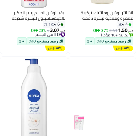
انشانتر لوشن رومانتيك بتركيبة
نيفيا لوشن الجسم ريبير آند كير
معطرة ومغذية لبشرة ناعمة
بالديكسبانتينول للبشرة شديدة
وحريرية 250ملليلتر
الجفاف 400ملليلتر
4.6
4.4
1.1K
9
3.07
1.50
2.41
37% OFF
#13 في الجسم
4
23% OFF
د.ب‏
د.ب‏
تم بيع +10 مؤخرًا
تم بيع +20 مؤخرًا
تم بيع +10 مؤخرًا
#13 في الجسم
لك رصيد مسترجع 10%
+ 2
لك رصيد مسترجع 10%
+ 2