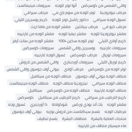
واقي الشمس من كوسركس
أنوا تونر للوجه
سيرومات مينيمالست
مرطب نيوتروجينا
تونر الوجه من سوم باي مي
مرطب سيرافي
غسول الوجه سيرافي
دكتور راشيل تونر للوجه
كريم يوسيرين الليلي
مرطب كيو في
مرطب بيبانثين
مقشر الوجه من ماما اريث
مقشر نيوتروجينا للوجه
مقشر نيفيا للوجه
مقشر الوجه من غارنييه
كريم أولاي الليلي
تونر للوجه سكين 1004
مقشر الوجه من سانت آيفز
سيرومات غارنييه
يوسيرين واقي الشمس
سيرومات كوسركس
سيرومات لوريال
مرطب كوسركس
غسول الوجه غارنييه
كريم لوريال الليلي
سيرومات أورديناري
واقي الشمس من لاروش
تونر الوجه من كوسركس
مرطب أولاي
بيوتي أوف جوسون واقي الشمس
منظف ​​الوجه بيوتي أوف جوسون
منظف ​​الوجه من سيتافيل
منظف ​​الوجه سيرافي
نيتروجينا منظف الوجه
منظف ​​الوجه مينيمالست
منظف ​​الوجه غارنييه
منظف ​​الوجه من كوسركس
سيتافيل
كريم الترطيب من سيرافي
كريم الترطيب من سيتافيل
كوسركس
مقشر الوجه
باث أند بودي وركس
شوكولاتة
ذا أوردينري
غسول وجه
مرطبات الوجه
بلسم سيكابلاست من لاروش بوزيه
بيوتي أوف جوسون
منتجات العناية بالبشرة
منظفات البشرة
بلسم تنظيف
ماء ميسيلار منظف من غارنييه