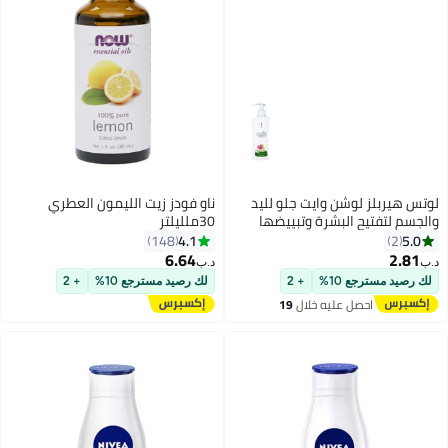
لوتس هيربلز لوشن وايت جلو لليد
ناو فودز زيت الليمون العطري
والجسم لتفتيح البشرة وتبييضها
30ملليلتر
300ملليلتر
4.1
5.0
148
2
6.64
2.81
د.ب‏
د.ب‏
لك رصيد مسترجع 10%
+ 2
لك رصيد مسترجع 10%
+ 2
احصل عليه خلال
19
اغسطس