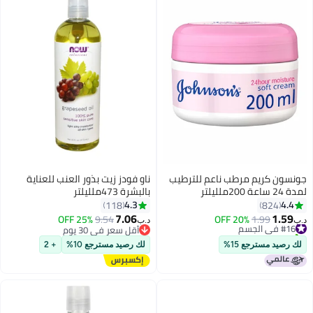
جونسون كريم مرطب ناعم للترطيب
ناو فودز زيت بذور العنب للعناية
لمدة 24 ساعة 200ملليلتر
بالبشرة 473ملليلتر
4.3
4.4
118
824
7.06
1.59
#16 في الجسم
1.99
20% OFF
9.54
25% OFF
د.ب‏
د.ب‏
تم بيع +10 مؤخرًا
أقل سعر في 30 يوم
#16 في الجسم
أقل سعر في 30 يوم
لك رصيد مسترجع 15%
لك رصيد مسترجع 10%
+ 2