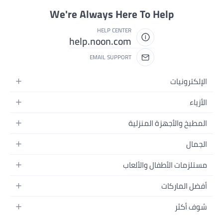
We're Always Here To Help
HELP CENTER
help.noon.com
EMAIL SUPPORT
الإلكترونيات
الجوالات
الأزياء
التابلت
أزياء نسائية
المطبخ والأجهزة المنزلية
اللابتوبات
أزياء رجالية
الحمام
الأجهزة المنزلية
الجمال
أزياء البنات
ديكور البيت
الكاميرات
العطور
أزياء الأولاد
مستلزمات الأطفال والألعاب
المطبخ والسفرة
التلفزيونات
المكياج
الساعات
الحفاضات
أدوات وتحسين المنزل
السماعات
أفضل الماركات
العناية بالشعر
المجوهرات
وسائل تنقل الأطفال
المفارش
ألعاب القيمنق
سامسونج
العناية بالبشرة
شوف أكثر
حقائب نسائية
الرضاعة والتغذية
الأثاث
أبل
منتجات الحمام والجسم
نظارات رجالية