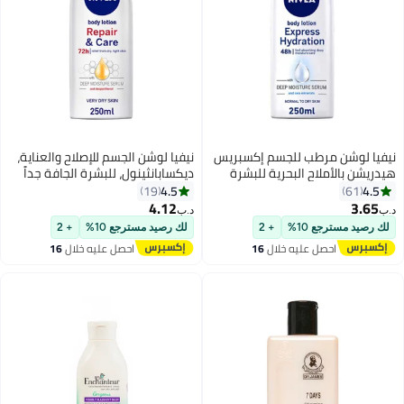
نيفيا لوشن مرطب للجسم إكسبريس
نيفيا لوشن الجسم للإصلاح والعناية،
هيدريشن بالأملاح البحرية للبشرة
ديكسابانثينول، للبشرة الجافة جداً
العادية إلى الجافة 250ملليلتر
4.5
4.5
19
61
4.12
3.65
د.ب‏
د.ب‏
لك رصيد مسترجع 10%
+ 2
لك رصيد مسترجع 10%
+ 2
احصل عليه خلال
16
احصل عليه خلال
16
اغسطس
اغسطس