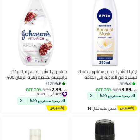
نيفيا لوشن الجسم سنشويل مسك
جونسون لوشن الجسم فيتا ريتش
للبشرة من العادية إلى الجافة
برايتينينغ بخلاصة زهرة الرمان 400
250ملليلتر
مل
4.6
4.4
120
50
2.39
3.89
5.08
23% OFF
#19 في الجسم
3.39
29% OFF
د.ب‏
د.ب‏
أقل سعر في 7 يوم
لك رصيد مسترجع 10%
+ 2
#19 في الجسم
لك رصيد مسترجع 10%
+ 2
احصل عليه خلال
16
اغسطس