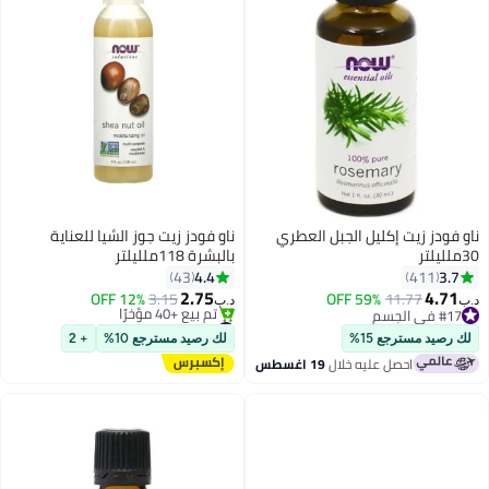
ناو فودز زيت إكليل الجبل العطري
ناو فودز زيت جوز الشيا للعناية
30ملليلتر
بالبشرة 118ملليلتر
4.4
3.7
43
411
2.75
4.71
12% OFF
3.15
59% OFF
11.77
د.ب‏
د.ب‏
#17 في الجسم
#10 في الجسم
#17 في الجسم
بتخلّص بسرعة
لك رصيد مسترجع 15%
لك رصيد مسترجع 10%
+ 2
تم بيع +40 مؤخرًا
احصل عليه خلال
19 اغسطس
#10 في الجسم