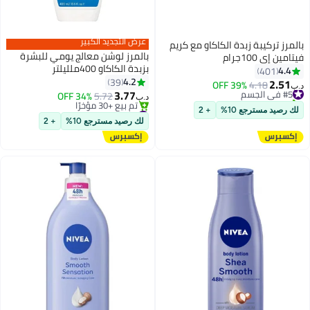
عرض التجديد الكبير
بالمرز تركيبة زبدة الكاكاو مع كريم
بالمرز لوشن معالج يومي للبشرة
فيتامين إي 100جرام
بزبدة الكاكاو 400ملليلتر
4.4
401
4.2
39
2.51
#5 في الجسم
4.18
39% OFF
د.ب‏
3.77
تم بيع +80 مؤخرًا
5.72
34% OFF
د.ب‏
#5 في الجسم
#7 في الجسم
لك رصيد مسترجع 10%
+ 2
أقل سعر في 30 يوم
لك رصيد مسترجع 10%
+ 2
تم بيع +30 مؤخرًا
#7 في الجسم