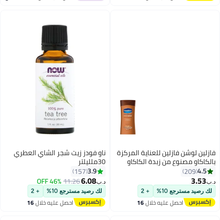
اغسطس
فازلين لوشن فازلين للعناية المركزة
ناو فودز زيت شجر الشاي العطري
بالكاكاو مصنوع من زبدة الكاكاو
30ملليلتر
النقية 100% لتوهج طبيعي 200 مل
3.9
4.5
157
209
عرض ترويجي 200 مل 200ملليلتر
6.08
3.53
46% OFF
11.26
د.ب‏
د.ب‏
لك رصيد مسترجع 10%
+ 2
لك رصيد مسترجع 10%
+ 2
احصل عليه خلال
16
احصل عليه خلال
16
اغسطس
اغسطس