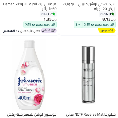
سيكرت كي لوشن حليبي سنو وايت
هيماني زيت الحبة السوداء Hemani
أبيض 120جرام
60ملليلتر
3.7
4.8
16
12
1.35
8.13
د.ب‏
د.ب‏
لك رصيد مسترجع 10%
+ 2
لك رصيد مسترجع 15%
احصل عليه خلال
17 اغسطس
فيلورجا NCTF Reverse Mat سائل
جونسون لوشن للجسم فيتا-ريتش