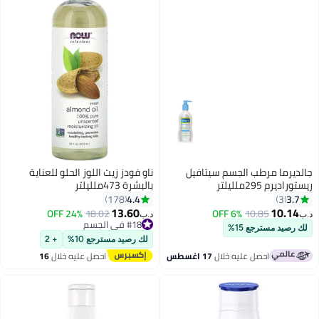
جالديرما مرطب الجسم سيتافيل
ناو فودز زيت اللوز الحلو للعناية
ريستوراديرم 295ملليلتر
بالبشرة 473ملليلتر
4.4
3.7
178
3
13.60
10.14
24% OFF
18.02
6% OFF
10.85
د.ب‏
د.ب‏
#18 في الجسم
لك رصيد مسترجع 15%
#18 في الجسم
لك رصيد مسترجع 10%
+ 2
احصل عليه خلال
17 اغسطس
احصل عليه خلال
16
اغسطس