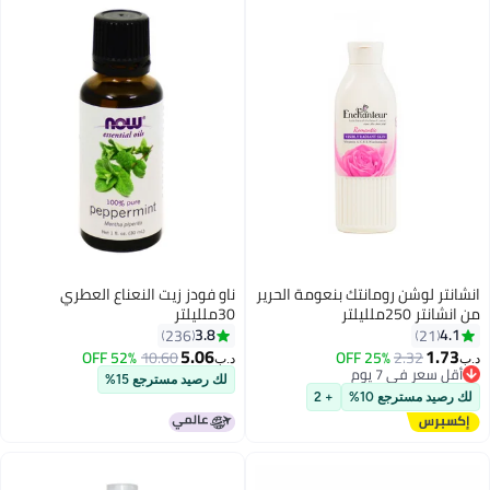
انشانتر لوشن رومانتك بنعومة الحرير
ناو فودز زيت النعناع العطري
من انشانتر 250ملليلتر
30ملليلتر
3.8
4.1
236
21
5.06
1.73
52% OFF
10.60
25% OFF
2.32
د.ب‏
د.ب‏
أقل سعر في 7 يوم
لك رصيد مسترجع 15%
أقل سعر في 7 يوم
لك رصيد مسترجع 10%
+ 2