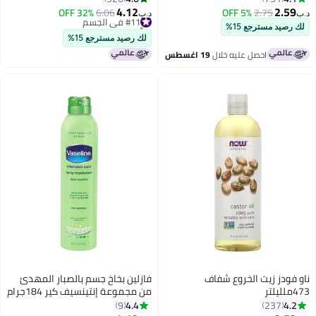
4.12
2.59
2.75
5% OFF
#11 في الجسم
6.06
32% OFF
د.ب‏
د.ب‏
تم بيع +10 مؤخرًا
لك رصيد مسترجع 15%
#11 في الجسم
لك رصيد مسترجع 15%
احصل عليه خلال
19 اغسطس
ناو فودز زيت الخروع شفاف
فازلين بخاخ جسم بالصبار المهدئ
473ملليلتر
من مجموعة إنتينسيف كير 184جرام
4.4
4.2
9
237