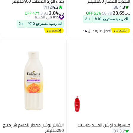
التجديد الممتاز 50ملليلتر
بماء الورد الملطف 400ملليلتر
4.2
4.8
112
38
2.04
23.65
50.79
53% OFF
#15 في الجسم
3.92
47% OFF
د.ب‏
د.ب‏
أقل سعر في 7 يوم
لك رصيد مسترجع 10%
+ 2
#15 في الجسم
لك رصيد مسترجع 10%
+ 2
احصل عليه خلال
16
اغسطس
جليسوليد لوشن الجسم كلاسيك
انشانتر لوشن معطر للجسم شارمينج
250ملليلتر
3.7
37