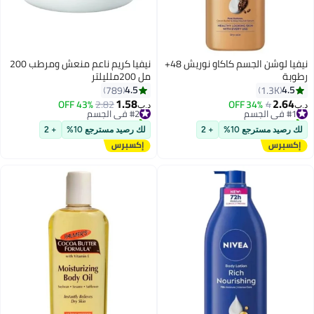
نيفيا لوشن الجسم كاكاو نوريش 48+
نيفيا كريم ناعم منعش ومرطب 200
رطوبة
مل 200ملليلتر
4.5
4.5
789
1.3K
1.58
2.64
#1 في الجسم
4
34% OFF
#2 في الجسم
2.82
43% OFF
د.ب‏
د.ب‏
تم بيع +420 مؤخرًا
تم بيع +430 مؤخرًا
#1 في الجسم
#2 في الجسم
لك رصيد مسترجع 10%
+ 2
لك رصيد مسترجع 10%
+ 2