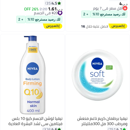
4
4.5
35
د.ب‏
1.61
أقل سعر في 7 يوم
#20 في الجسم
2.20
26% OFF
د.ب‏
أقل سعر في 7 يوم
بتخلّص بسرعة
لك رصيد مسترجع 10%
+ 2
#20 في الجسم
لك رصيد مسترجع 10%
+ 2
احصل عليه خلال
16
اغسطس
نيفيا برطمان كريم ناعم منعش
نيفيا لوشن الجسم كيو 10 بلس
ومرطب 300 مل 300ملليلتر
فيتامين سي لشد البشرة العادية
400 مل 400ملليلتر
4.6
4.1
326
751