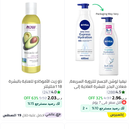
نيفيا لوشن الجسم للتروية السريعة،
ناو زيت الأفوكادو للعناية بالبشرة
معادن البحر، للبشرة العادية إلى
118ملليلتر
الجافة
4.0
4.5
247
288
2.03
2.96
63% OFF
5.52
32% OFF
4.37
د.ب‏
د.ب‏
أقل سعر في 7 يوم
لك رصيد مسترجع 15%
أقل سعر في 7 يوم
لك رصيد مسترجع 10%
+ 2
احصل عليه خلال
19 اغسطس