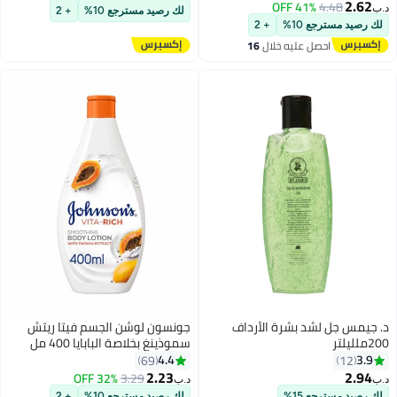
2.62
41% OFF
4.48
د.ب‏
لك رصيد مسترجع 10%
+ 2
لك رصيد مسترجع 10%
+ 2
احصل عليه خلال
16
اغسطس
د. جيمس جل لشد بشرة الأرداف
جونسون لوشن الجسم فيتا ريتش
200ملليلتر
سموذينغ بخلاصة البابايا 400 مل
4.4
3.9
69
12
2.23
2.94
32% OFF
3.29
د.ب‏
د.ب‏
لك رصيد مسترجع 15%
لك رصيد مسترجع 10%
+ 2