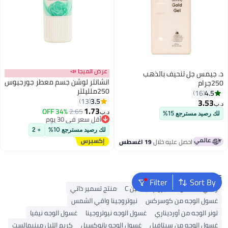
عرض الميجا 📣
د. جيمس جل تنحيف بالذهب
انشانتر لوشن جسم معطر جورجيوس
250جرام
250ملليلتر
4.5
16
3.5
13
3.53
د.ب‏
1.73
34% OFF
2.65
د.ب‏
لك رصيد مسترجع 15%
أقل سعر في 30 يوم
أقل سعر في 30 يوم
لك رصيد مسترجع 10%
+ 2
احصل عليه خلال
19 اغسطس
Popular Searches
Filter
Sort By
واقي الشمس
سيروم فيتامين C
منتج تسمير ذاتي
غسول الوجه من كوسركس
نيوتروجينا واقي الشمس
تونر الوجه من أورديناري
غسول الوجه نيوتروجينا
غسول الوجه نيفيا
غسول الوجه من سيتافيل
غسول الوجه بانوكسيل
كريم الليل مينيمالست