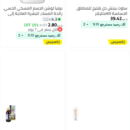
ساوث بيتش جل تفتيح للمناطق
نيفيا لوشن الجسم المسكي الحسي،
الحساسة 60ملليلتر
رائحة المسك، للبشرة العادية إلى
39.42
الجافة
4.3
224
د.ب‏
2.80
35% OFF
4.37
لك رصيد مسترجع 10%
+ 2
د.ب‏
أقل سعر في 7 يوم
أقل سعر في 7 يوم
لك رصيد مسترجع 10%
+ 2