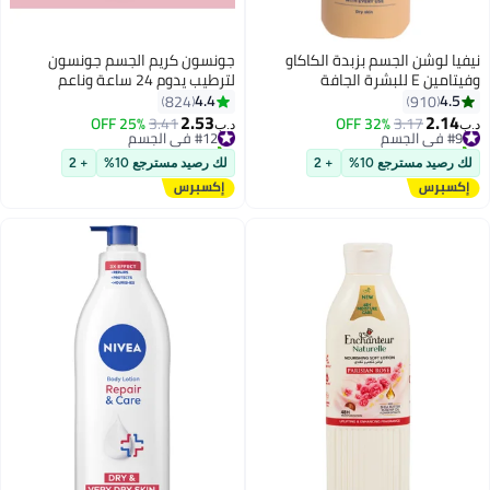
نيفيا لوشن الجسم بزبدة الكاكاو
جونسون كريم الجسم جونسون
وفيتامين E للبشرة الجافة
لترطيب يدوم 24 ساعة وناعم
250ملليلتر
300ملليلتر
4.4
4.5
824
910
2.53
2.14
#9 في الجسم
3.17
32% OFF
#12 في الجسم
3.41
25% OFF
د.ب‏
د.ب‏
تم بيع +40 مؤخرًا
تم بيع +30 مؤخرًا
#9 في الجسم
#12 في الجسم
لك رصيد مسترجع 10%
+ 2
لك رصيد مسترجع 10%
+ 2