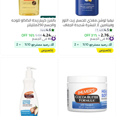
Best Seller
نيفيا لوشن مغذي للجسم، زيت اللوز
بالمرز كريم زبدة الكاكاو للوجه
وفيتامين E، للبشرة شديدة الجفاف
والجسم 250ملليلتر
400 مل 400ملليلتر
4.6
4.5
44
1.4K
4.24
2.76
#3 في الجسم
4
31% OFF
#4 في الجسم
5.06
16% OFF
د.ب‏
د.ب‏
تم بيع +290 مؤخرًا
تم بيع +220 مؤخرًا
#3 في الجسم
#4 في الجسم
لك رصيد مسترجع 10%
+ 2
لك رصيد مسترجع 10%
+ 2