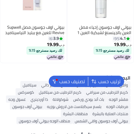
وتي اوف جوسون إحياء مصل
بيوتي اوف جوسون مصل Supwell
العين بالجينسنغ لشبكية العين 1
Revive للعين مع ببتيد النياسيناميد
صة سائلة 30 مل
الشبكي لتحت العينين والتجاعيد
3.9
4.1
6
95
والهالات السوداء ومرطب للعناية
19.99
19.99
‏
د.ب‏
بالبشرة الكورية، 1 أونصة سائلة 30
ك رصيد مسترجع 15%
لك رصيد مسترجع 15%
مل
بحث الشائع
ترتيب حسب
تصنيف حسب
اقي الشمس
سيروم فيتامين C
منتج تسمير ذاتي
سيتافيل
ريم الترطيب من سيرافي
كريم الترطيب من سيتافيل
كوسركس
قشر الوجه
باث أند بودي وركس
شوكولاتة
ذا أوردينري
غسول وجه
رطبات الوجه
بلسم سيكابلاست من لاروش بوزيه
بيوتي أوف جوسون
نتجات العناية بالبشرة
منظفات البشرة
يوتي أوف جوسون واقي الشمس
منظف ​​الوجه بيوتي أوف جوسون