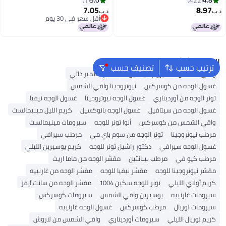
5.0
4.8
1
422
الأمد، 1 قطعة
لإعادة الاستخدام، لطيف على
7.05
8.97
د.ب‏
د.ب‏
البشرة، 1 قطعة
أقل سعر في 30 يوم
أقل سعر في 30 يوم
البحث الشائع
ترتيب حسب
تصنيف حسب
واقي الشمس
سيروم فيتامين C
منتج تسمير ذاتي
غسول الوجه من كوسركس
نيوتروجينا واقي الشمس
تونر الوجه من أورديناري
غسول الوجه نيوتروجينا
غسول الوجه نيفيا
غسول الوجه من سيتافيل
غسول الوجه بانوكسيل
كريم الليل مينيمالست
واقي الشمس من كوسركس
أنوا تونر للوجه
سيرومات مينيمالست
مرطب نيوتروجينا
تونر الوجه من سوم باي مي
مرطب سيرافي
غسول الوجه سيرافي
دكتور راشيل تونر للوجه
كريم يوسيرين الليلي
مرطب كيو في
مرطب بيبانثين
مقشر الوجه من ماما اريث
مقشر نيوتروجينا للوجه
مقشر نيفيا للوجه
مقشر الوجه من غارنييه
كريم أولاي الليلي
تونر للوجه سكين 1004
مقشر الوجه من سانت آيفز
سيرومات غارنييه
يوسيرين واقي الشمس
سيرومات كوسركس
سيرومات لوريال
مرطب كوسركس
غسول الوجه غارنييه
كريم لوريال الليلي
سيرومات أورديناري
واقي الشمس من لاروش