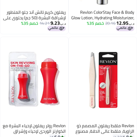
Revlon ColorStay Face & Body
ريفلون كريم تاتش آند جلو المتطور
Glow Lotion, Hydrating Moisturizer,
لإشراقة البشرة (50 جم) يحتوي على
9.23
12.95
20.16
خصم 35%
24HR Hydration, Illuminating
14.21
خصم 35%
حمض الهيالورونيك وفيتامين E
د.ب‏
د.ب‏
Luminizing Shimmer, 110 Glow
وفيتامين C وB5 ومستخلصات
Through It
طبيعية مثل البندق وعنب الدب.
Revlon ملقط ريفلون المصمم ذو
Revlon رولر ريفلون لإحياء البشرة مع
الزاوية، ملقط عالي الدقة، مصنوع
الكوارتز الوردي لإحياء وإشراق
من الفولاذ المقاوم للصدأ طويل
الوجه طوال اليوم، مدمج وقابل