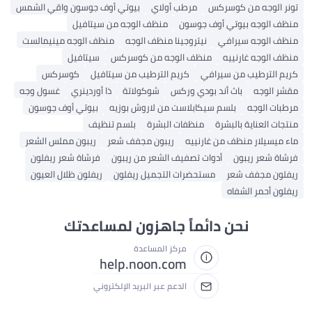
تونر الوجه من كوسركس
مرطب أولاي
بيوتي أوف جوسون واقي الشمس
منظف ​​الوجه بيوتي أوف جوسون
منظف ​​الوجه من سيتافيل
منظف ​​الوجه سيرافي
نيتروجينا منظف الوجه
منظف ​​الوجه مينيمالست
منظف ​​الوجه غارنييه
منظف ​​الوجه من كوسركس
سيتافيل
كريم الترطيب من سيرافي
كريم الترطيب من سيتافيل
كوسركس
مقشر الوجه
باث أند بودي وركس
شوكولاتة
ذا أوردينري
غسول وجه
مرطبات الوجه
بلسم سيكابلاست من لاروش بوزيه
بيوتي أوف جوسون
منتجات العناية بالبشرة
منظفات البشرة
بلسم تنظيف
ماء ميسيلار منظف من غارنييه
ريبون مجفف شعر
ريبون مملس الشعر
فرشاة شعر ريبون
أدوات تصفيف الشعر من ريبون
فرشاة شعر ريفلون
ريفلون مجفف شعر
مستحضرات التجميل ريفلون
ريفلون ظلال العيون
ريفلون أحمر الشفاه
نحن دائماً جاهزون لمساعدتك
مركز المساعدة
help.noon.com
الدعم عبر البريد الإلكتروني