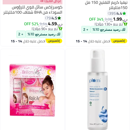
عرض الميجا 📣
نيفيا كريم التفتيح 150 مل
كوسرإكس سائل قوي للرؤوس
150ملليلتر
السوداء من BHA شفاف 100ملليلتر
4.4
395
4.5
79
1.99
#25 في تونر
34% OFF
3.06
د.ب‏
4.59
تم بيع +130 مؤخرًا
#17 في تونر
52% OFF
9.64
د.ب‏
#25 في تونر
تم بيع +90 مؤخرًا
لك رصيد مسترجع 10%
+ 2
#17 في تونر
لك رصيد مسترجع 10%
+ 2
احصل عليه خلال
14 - 15
احصل عليه خلال
14 - 15
اغسطس
اغسطس