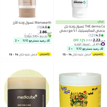
عرض
Mamaearth غسول وجه الأرز
THE derma Co غسول وجه جل
4.6
79
بحمض الساليسيليك 1% مع حمض
2.86
#21 في غسول الوجه
د.ب‏
الساليسيليك وبلسم الساحرة لعلاج
4.3
تم بيع +330 مؤخرًا
127
#21 في غسول الوجه
حب الشباب النشط - 100 مل
2.22
12% OFF
2.53
د.ب‏
لك رصيد مسترجع 10%
+ 2
#14 في غسول الوجه
أقل سعر في 7 يوم
لك رصيد مسترجع 10%
+ 2
تم بيع +260 مؤخرًا
احصل عليه خلال
14 - 15
احصل عليه خلال
14 - 15
#14 في غسول الوجه
اغسطس
اغسطس