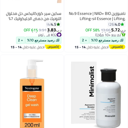
نامبوزين No.9 Essence | NAD+ BIO
سكين سير كوزكاتيكس حل محلول
Lifting-sil Essence | Lifting,
التونيك من حمض الجليكوليك 7%
Firming, Wrinkles, Fine Lines,
100 مل لتصغير المسام والتحكم
4.5
4.0
4
26
Elasticity | Peptides, NAD+ | Serum
في الزيوت وإزالة حب الشباب وإعادة
3.83
5.72
#19 في تونر
61% OFF
9.91
58% OFF
13.66
د.ب‏
د.ب‏
تم بيع +10 مؤخرًا
#32 في تونر
for Aging, Dull Skin | 30ml
ترطيب البشرة
#19 في تونر
بتخلّص بسرعة
لك رصيد مسترجع 10%
+ 2
لك رصيد مسترجع 10%
+ 2
تم بيع +10 مؤخرًا
احصل عليه خلال
14 - 15
احصل عليه خلال
14 - 15
#32 في تونر
اغسطس
اغسطس