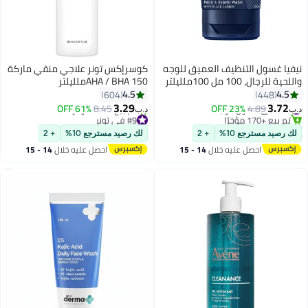
نيفيا غسول التنظيف العميق للوجه
كوسرإكس تونر علاجي منقي ماركة
واللحية للرجال، 100 مل 100ملليلتر
AHA / BHA 150ملليلتر
4.5
4.5
604
448
3.29
3.72
#26 في غسول الوجه
61% OFF
8.45
23% OFF
4.89
د.ب‏
د.ب‏
تم بيع +170 مؤخرًا
#9 في تونر
#26 في غسول الوجه
بتخلّص بسرعة
لك رصيد مسترجع 10%
+ 2
لك رصيد مسترجع 10%
+ 2
تم بيع +280 مؤخرًا
احصل عليه خلال
14 - 15
احصل عليه خلال
14 - 15
#9 في تونر
اغسطس
اغسطس