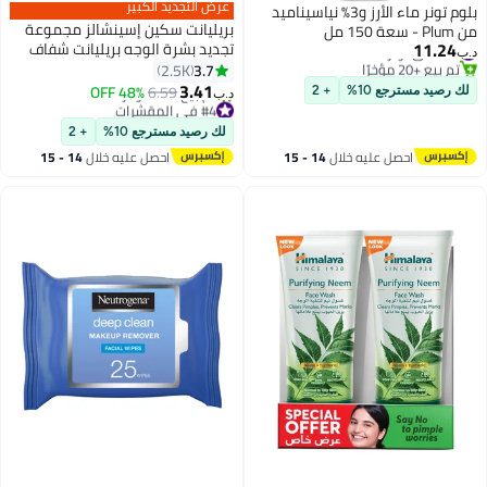
عرض التجديد الكبير
بلوم تونر ماء الأرز و3% نياسيناميد
بريليانت سكين إسينشالز مجموعة
من Plum - سعة 150 مل
11.24
#42 في تونر
تجديد بشرة الوجه بريليانت شفاف
د.ب‏
تم بيع +20 مؤخرًا
3.7
2.5K
#42 في تونر
3.41
48% OFF
6.59
لك رصيد مسترجع 10%
+ 2
د.ب‏
#4 في المقشرات
أقل سعر في 30 يوم
لك رصيد مسترجع 10%
+ 2
تم بيع +40 مؤخرًا
احصل عليه خلال
14 - 15
احصل عليه خلال
14 - 15
#4 في المقشرات
اغسطس
اغسطس