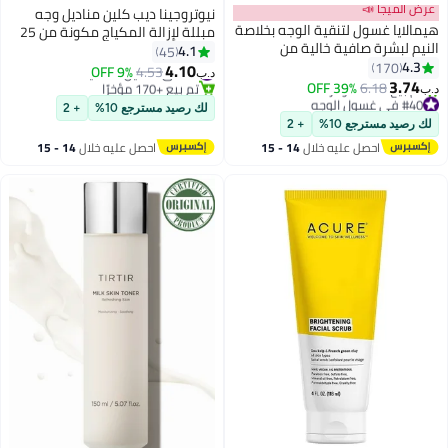
عرض الميجا 📣
نيوتروجينا ديب كلين مناديل وجه
هيمالايا غسول لتنقية الوجه بخلاصة
مبللة لإزالة المكياج مكونة من 25
النيم لبشرة صافية خالية من
قطعة
4.1
45
المشاكل 150ml Pack of 2
4.3
170
4.10
#1 في مناديل التنظيف
9% OFF
4.53
د.ب‏
3.74
تم بيع +170 مؤخرًا
39% OFF
6.18
د.ب‏
#40 في غسول الوجه
#1 في مناديل التنظيف
لك رصيد مسترجع 10%
+ 2
أقل سعر في 7 يوم
لك رصيد مسترجع 10%
+ 2
تم بيع +100 مؤخرًا
احصل عليه خلال
14 - 15
احصل عليه خلال
14 - 15
#40 في غسول الوجه
اغسطس
اغسطس