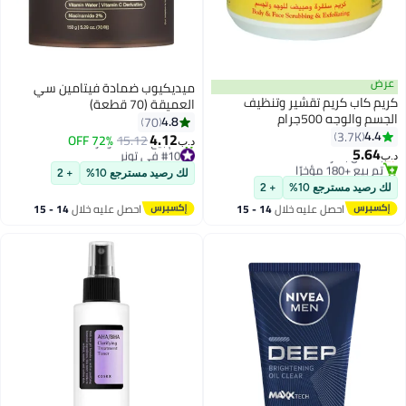
عرض
ميديكيوب ضمادة فيتامين سي
كريم كاب كريم تقشير وتنظيف
العميقة (70 قطعة)
الجسم والوجه 500جرام
4.8
70
#1 في المقشرات
4.4
3.7K
4.12
أقل سعر في 7 يوم
72% OFF
15.12
د.ب‏
5.64
بتخلّص بسرعة
#10 في تونر
د.ب‏
تم بيع +180 مؤخرًا
أقل سعر في السنة
لك رصيد مسترجع 10%
+ 2
#1 في المقشرات
تم بيع +190 مؤخرًا
لك رصيد مسترجع 10%
+ 2
#10 في تونر
احصل عليه خلال
14 - 15
احصل عليه خلال
14 - 15
اغسطس
اغسطس