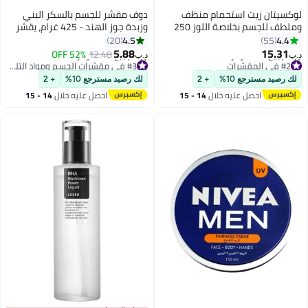
لوكسيتان زيت استحمام منظف
دوف مقشر للجسم بالسكر البني
وملطف للجسم بخلاصة اللوز 250
وزبدة جوز الهند - 425 غرام، يقشر
مل/ 8.4 أونصات 250 ML
ويغذي بعمق لبشرة ناعمة
4.5
4.4
20
55
ومشرقة
5.88
15.31
52% OFF
12.48
د.ب‏
د.ب‏
#2 في المقشرات
#3 في مقشرات الجسم ومواد التلميع
بتخلّص بسرعة
أقل سعر في السنة
لك رصيد مسترجع 10%
+ 2
لك رصيد مسترجع 10%
+ 2
تم بيع +50 مؤخرًا
تم بيع +30 مؤخرًا
احصل عليه خلال
14 - 15
احصل عليه خلال
14 - 15
#2 في المقشرات
#3 في مقشرات الجسم ومواد التلميع
اغسطس
اغسطس