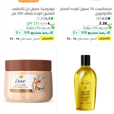
منيماليست 5% غسول الوجه المحفز
نيوتروجينا غسول جل للتنظيف
بالأكوابورين
العميق للوجه شفاف 200 مل
شفاف 200ملليلتر
4.3
4.5
1.2K
82
4
3.38
#38 في غسول الوجه
#8 في كريم ليلي
37% OFF
6.42
د.ب‏
د.ب‏
تم بيع +170 مؤخرًا
تم بيع +210 مؤخرًا
#38 في غسول الوجه
#8 في كريم ليلي
لك رصيد مسترجع 10%
+ 2
لك رصيد مسترجع 10%
+ 2
احصل عليه خلال
14 - 15
احصل عليه خلال
14 - 15
اغسطس
اغسطس