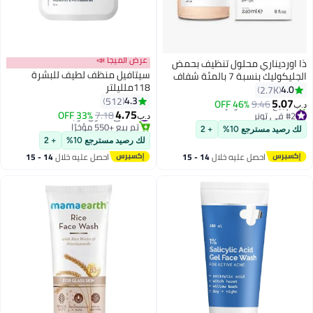
عرض الميجا 📣
ذا اورديناري محلول تنظيف بحمض
سيتافيل منظف لطيف للبشرة
الجليكوليك بنسبة 7 بالمئة شفاف
118ملليلتر
240ملليلتر
4.0
2.7K
4.3
512
5.07
46% OFF
9.46
د.ب‏
4.75
#2 في تونر
#9 في غسول الوجه
33% OFF
7.18
د.ب‏
باقي 10 وحدات في المخزون
تم بيع +550 مؤخرًا
لك رصيد مسترجع 10%
+ 2
تم بيع +1500 مؤخرًا
#9 في غسول الوجه
لك رصيد مسترجع 10%
+ 2
#2 في تونر
احصل عليه خلال
14 - 15
احصل عليه خلال
14 - 15
اغسطس
اغسطس