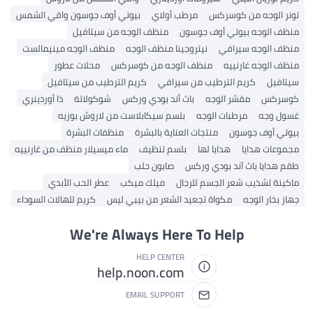
تونر الوجه من كوسركس
مرطب أولاي
بيوتي أوف جوسون واقي الشمس
منظف ​​الوجه بيوتي أوف جوسون
منظف ​​الوجه من سيتافيل
منظف ​​الوجه سيرافي
نيتروجينا منظف الوجه
منظف ​​الوجه مينيمالست
منظف ​​الوجه غارنييه
منظف ​​الوجه من كوسركس
محلات عطور
سيتافيل
كريم الترطيب من سيرافي
كريم الترطيب من سيتافيل
كوسركس
مقشر الوجه
باث أند بودي وركس
شوكولاتة
ذا أوردينري
غسول وجه
مرطبات الوجه
بلسم سيكابلاست من لاروش بوزيه
بيوتي أوف جوسون
منتجات العناية بالبشرة
منظفات البشرة
مجموعات هدايا
هدايا لها
بلسم تنظيف
ماء ميسيلار منظف من غارنييه
طقم هدايا باث آند بودي وركس
صابون حلب
ماكينة تشذيب شعر الجسم للرجال
ميلك ميكب
عطر الحب الأبدي
جهاز بخار الوجه
مكواة تجعيد الشعر من بيبي ليس
كريم للهالات السوداء
We're Always Here To Help
HELP CENTER
help.noon.com
EMAIL SUPPORT