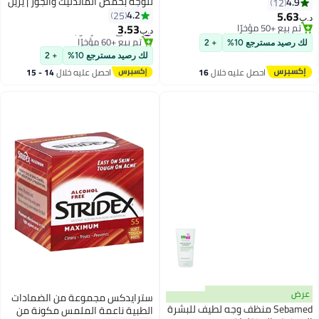
للوجه بحمض الماندليك والجوز | يزيل
4.9
12
الجلد الميت والرؤوس السوداء | يزيل
5.63
4.2
25
د.ب‏
السموم | يمنح إشراقة فورية |
3.53
#4 في مقشر الوجه
تم بيع +50 مؤخرًا
د.ب‏
تم بيع +60 مؤخرًا
تم بيع +50 مؤخرًا
مقشر للوجه للنساء والرجال | ١٠٠ مل
لك رصيد مسترجع 10%
+ 2
#4 في مقشر الوجه
لك رصيد مسترجع 10%
+ 2
احصل عليه خلال
16
احصل عليه خلال
14 - 15
اغسطس
اغسطس
عرض
سترايدكس مجموعة من الضمادات
Sebamed منظف وجه لطيف للبشرة
الطبية ناعمة الملمس مكونة من