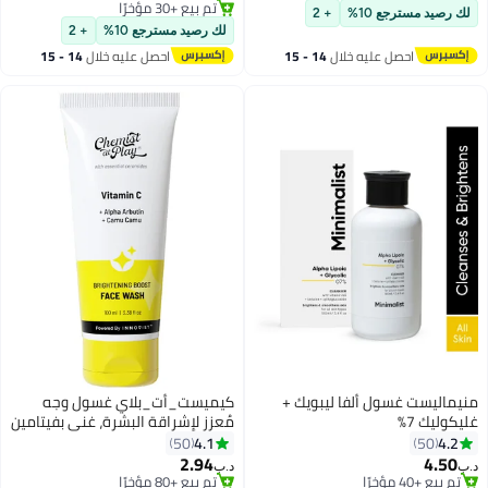
تم بيع +30 مؤخرًا
لك رصيد مسترجع 10%
+ 2
تم بيع +30 مؤخرًا
لك رصيد مسترجع 10%
+ 2
احصل عليه خلال
14 - 15
احصل عليه خلال
14 - 15
اغسطس
اغسطس
منيماليست غسول ألفا ليبويك +
كيميست_أت_بلاي غسول وجه
غليكوليك 7%
مُعزز لإشراقة البشرة، غني بفيتامين
سي ٣٠ ضعفًا | يُنظف البشرة من
4.1
4.2
50
50
الزيوت والأوساخ | يُزيل البقع الداكنة |
2.94
4.50
د.ب‏
د.ب‏
يُعزز إشراقة البشرة | مناسب لجميع
تم بيع +40 مؤخرًا
تم بيع +80 مؤخرًا