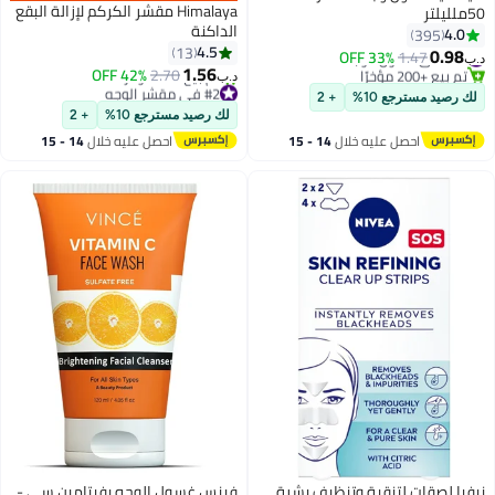
Himalaya مقشر الكركم لإزالة البقع
50ملليلتر
الداكنة
4.0
395
4.5
13
0.98
#46 في غسول الوجه
33% OFF
1.47
د.ب‏
1.56
تم بيع +200 مؤخرًا
42% OFF
2.70
د.ب‏
#46 في غسول الوجه
#2 في مقشر الوجه
لك رصيد مسترجع 10%
+ 2
أقل سعر في 7 يوم
لك رصيد مسترجع 10%
+ 2
تم بيع +70 مؤخرًا
احصل عليه خلال
14 - 15
احصل عليه خلال
14 - 15
#2 في مقشر الوجه
اغسطس
اغسطس
نيفيا لصقات لتنقية وتنظيف بشرة
فينس غسول الوجه بفيتامين سي -