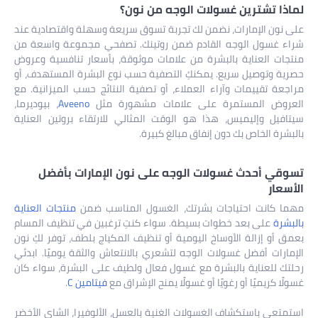
لماذا تشترين غسولات الوجه من نون؟
على نون الإمارات، نضمن لك تجربة تسوق سريعة وسهلة واقتصادية عند
شراء غسول الوجه القادم ضمن روتينك. تصفحي مجموعة واسعة من
منتجات العناية بالبشرة من علامات موثوقة، بأسعار تنافسية وعروض
حصرية وتوصيل سريع. يمكنكِ التصفية حسب نوع البشرة المستهدف، أو
مراجعة تقييمات وآراء العملاء، أو تصفية النتائج حسب الميزانية. مع
العروض المستمرة على علامات مشهورة مثل
Aveeno
، بيوديرما،
سيتافيل وإليميس، هذا هو الوقت المثالي للارتقاء بروتين العناية
بالبشرة الخاص بك دون إنفاق مبالغ كبيرة.
تسوقي أحدث غسولات الوجه على نون الإمارات بأفضل
الأسعار
مهما كانت احتياجات بشرتك، الغسول المناسب ضمن
منتجات العناية
بالبشرة
على بعد خطوات بسيطة. سواء كنتِ ترغبين في تنظيف المسام
بعمق أو إزالة الأوساخ اليومية أو تنظيف المكياج بلطف، توفر لكِ نون
الإمارات أفضل غسولات الوجه لتشعري بالانتعاش والثقة يوميًا. ابدئي
رحلتك للعناية بالبشرة مع غسول فعال ولطيف على البشرة، سواء كان
غسولًا كريميًا أو رغويًا أو غسولًا يمنح الإشراق مع
فيتامين C
.
استمتعي باستكشاف الغسولات الغنية بالعسل، الألوفيرا، الشاي الأخضر