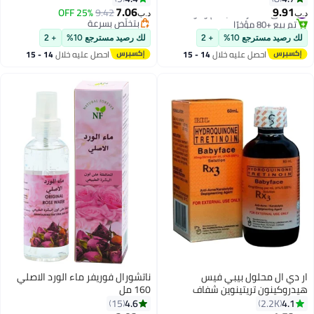
إزالة السمرة وتفتيح البشرة
7.06
9.91
#5 في مقشرات الجسم ومواد التلميع
25% OFF
9.42
د.ب‏
د.ب‏
تم بيع +80 مؤخرًا
وإشراقها 1 يزيل الأوساخ والشوائب
بتخلّص بسرعة
#5 في مقشرات الجسم ومواد التلميع
بتخلّص بسرعة
للحصول على بشرة منتعشة وناعمة
لك رصيد مسترجع 10%
+ 2
لك رصيد مسترجع 10%
+ 2
ومتوهجة | 100 مل
احصل عليه خلال
14 - 15
احصل عليه خلال
14 - 15
اغسطس
اغسطس
ار دي ال محلول بيبي فيس
ناتشورال فوريفر ماء الورد الاصلي
هيدروكينون تريتينوين شفاف
160 مل
60ملليلتر
4.6
4.1
15
2.2K