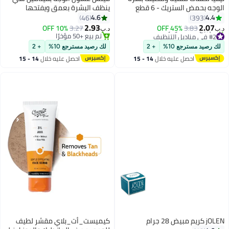
الوجه بحمض الستريك - 6 قطع
ينظف البشرة بعمق ويفتحها
ويرطبها - يزيل البقع الداكنة والبقع
4.6
4.4
46
393
الناتجة عن أشعة الشمس والبقع -
2.93
2.07
10% OFF
3.27
45% OFF
3.83
د.ب‏
د.ب‏
#2 في مناديل التنظيف
يزيل الأوساخ والشوائب ويكشف عن
تم بيع +50 مؤخرًا
أقل سعر في 7 يوم
تم بيع +50 مؤخرًا
بشرة مشرقة وموحدة اللون، 120
لك رصيد مسترجع 10%
+ 2
لك رصيد مسترجع 10%
+ 2
تم بيع +120 مؤخرًا
مل
احصل عليه خلال
14 - 15
احصل عليه خلال
14 - 15
#2 في مناديل التنظيف
اغسطس
اغسطس
jOLEN كريم مبيض 28 جرام
كيميست_أت_بلاي مقشر لطيف