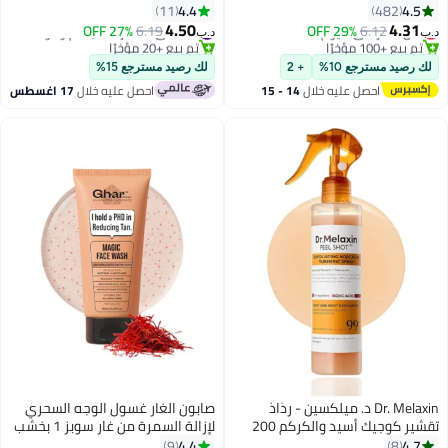
المعرضة لحب الشباب مع حمض
والجسم، غني بفيتامين E
4.4
4.5
11
482
الساليسيليك وفيتامين سي، 150 مل
ومستخلصات طبيعية، منعم
4.50
4.31
أقل سعر في 7 يوم
#14 في مقشرات الجسم ومواد التلميع
27% OFF
6.19
29% OFF
6.12
د.ب‏
د.ب‏
تم بيع +100 مؤخرًا
تم بيع +20 مؤخرًا
ومرطب.
أقل سعر في 7 يوم
#14 في مقشرات الجسم ومواد التلميع
لك رصيد مسترجع 10%
+ 2
لك رصيد مسترجع 15%
احصل عليه خلال
14 - 15
احصل عليه خلال
17 اغسطس
اغسطس
Dr. Melaxin د. ميلكسين - رذاذ
صابون الغار غسول الوجه السحري
تقشير كوجيك أسيد والكركم 200
لإزالة السمرة من غار سوبز 1 بخشب
مل
الصندل والزعفران والجلوتاثيون |
4.4
4.7
9
8