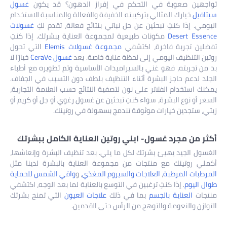
تواجهين صعوبة في التحكم في إفراز الدهون؟ قد يكون
غسول
سيتافيل
خيارك المثالي بتركيبته الخفيفة والفعالة والمناسبة للاستخدام
اليومي. إذا كنتِ تبحثين عن حل نباتي بنتائج فعالة، تقدم لكِ
غسولات
Desert Essence
مكونات طبيعية لمجموعة العناية ببشرتك. إذا كنتِ
تفضلين تجربة فاخرة، اكتشفي
مجموعة غسولات Elemis
التي تحول
روتين التنظيف اليومي إلى لحظة عناية خاصة. يعد
غسول CeraVe
خيارًا لا
بد من تجربته، فهو غني بالسيراميدات الأساسية وتم تطويره مع أطباء
الجلد لدعم حاجز البشرة أثناء التنظيف بلطف دون التسبب في الجفاف.
يمكنك استخدام الفلاتر على نون لتصفية النتائج حسب العلامة التجارية،
السعر أو نوع البشرة، سواء كنتِ تبحثين عن غسول رغوي أو جل أو كريم أو
زيتي، ستجدين خيارات موثوقة تندمج بسهولة في روتينك.
أكثر من مجرد غسول- ابني روتين العناية الكامل ببشرتك
الغسول الجيد يهيئ بشرتك لكل ما يلي. بعد تنظيف البشرة وإنعاشها،
أكملي روتينك مع منتجات من مجموعة العناية بالبشرة لدينا مثل
المرطبات المرطبة
،
العلاجات والسيروم المغذي
، و
واقي الشمس للحماية
طوال اليوم
. إذا كنتِ ترغبين في التوسع بالعناية لما بعد الوجه، اكتشفي
منتجات
العناية بالجسم
بما في ذلك
علاجات العيون
التي تمنح بشرتك
التوازن والنعومة والتوهج من الرأس حتى القدمين.