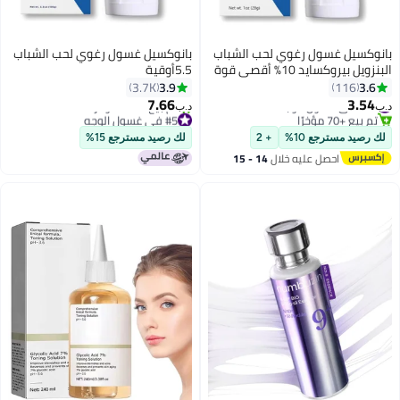
بانوكسيل غسول رغوي لحب الشباب
بانوكسيل غسول رغوي لحب الشباب
البنزويل بيروكسايد 10% أقصى قوة
5.5أوقية
حجم مناسب للسفر
3.9
3.6
3.7K
116
7.66
3.54
#31 في غسول الوجه
د.ب‏
د.ب‏
تم بيع +70 مؤخرًا
#5 في غسول الوجه
#31 في غسول الوجه
بتخلّص بسرعة
لك رصيد مسترجع 10%
+ 2
لك رصيد مسترجع 15%
تم بيع +800 مؤخرًا
احصل عليه خلال
14 - 15
#5 في غسول الوجه
اغسطس