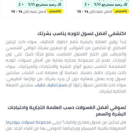
تم بيع +40 مؤخرًا
تم بيع +80 مؤخرًا
أنواع البشرة | للرجال والنساء | نباتي |
لك رصيد مسترجع 10%
+ 2
لك رصيد مسترجع 10%
+ 2
خالٍ من كبريتات لوريل الصوديوم
احصل عليه خلال
14 - 15
احصل عليه خلال
14 - 15
والبارابين | ١٠٠ مل
اغسطس
اغسطس
اكتشفي أفضل غسول للوجه يناسب بشرتك
تبدأ روتين العناية بالبشرة بأهم خطوة: التنظيف. سواء كنتِ تزيلين
المكياج، أو تتخلصين من الشوائب، أو تجهزين بشرتك للواقي الشمسي
والمرطب، فإن اختيار الغسول المناسب يصنع فرقًا كبيرًا. على نون
الإمارات، نقدم لكِ مجموعة مختارة بعناية من أفضل غسولات الوجه
المصممة لتناسب جميع أنواع البشرة والاحتياجات والميزانيات. سواء
كانت بشرتكِ جافة، دهنية، حساسة أو معرضة لحب الشباب، ستجدين
غسول وجه يعمل بفعالية دون أن يجرد بشرتك من توازنها الطبيعي.
سواء كنتِ تفضلين غسولًا رغويًا أو
بلسم تنظيف لطيف
، ستجدين الصيغة
المثالية لبشرتك.
تسوقي أفضل الغسولات حسب العلامة التجارية واحتياجات
البشرة والسعر
هل تبحثين عن غسول مهدئ ولطيف؟ جربي
مجموعة غسولات بيوديرما
المعروفة بتقنية الميسيلار وتركيباتها الموصى بها من أطباء الجلد. هل