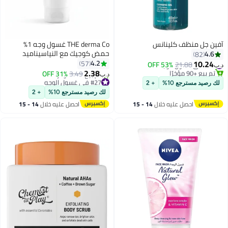
آفين جل منظف كلينانس
THE derma Co غسول وجه 1%
حمض كوجيك مع النياسيناميد
4.6
82
والألفا أربوتين للبقع الداكنة، والتصبغ
10.24
4.2
#30 في غسول الوجه
57
53% OFF
21.88
د.ب‏
تم بيع +90 مؤخرًا
- قد يختلف التغليف 100 مل
2.38
31% OFF
3.49
د.ب‏
#30 في غسول الوجه
#27 في غسول الوجه
لك رصيد مسترجع 10%
+ 2
أقل سعر في 30 يوم
لك رصيد مسترجع 10%
+ 2
تم بيع +70 مؤخرًا
احصل عليه خلال
14 - 15
احصل عليه خلال
14 - 15
#27 في غسول الوجه
اغسطس
اغسطس