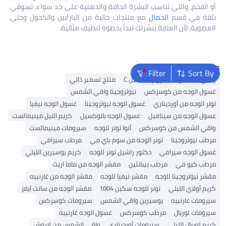
أو الفحم، والتي تناسب البشرة الجافة والدهنية على حد سواء. تسوقي
بثقة في قسم
الجمال
مع منتجات خالية من البارابين والكحول وحتى
العضوية، لأن العناية ببشرتك تبدأ بخطوة تنظيف مثالية.
Popular Searches
Filter
Sort By
واقي الشمس
سيروم فيتامين C
منتج تسمير ذاتي
غسول الوجه من كوسركس
نيوتروجينا واقي الشمس
تونر الوجه من أورديناري
غسول الوجه نيوتروجينا
غسول الوجه نيفيا
غسول الوجه من سيتافيل
غسول الوجه بانوكسيل
كريم الليل مينيمالست
واقي الشمس من كوسركس
أنوا تونر للوجه
سيرومات مينيمالست
مرطب نيوتروجينا
تونر الوجه من سوم باي مي
مرطب سيرافي
غسول الوجه سيرافي
دكتور راشيل تونر للوجه
كريم يوسيرين الليلي
مرطب كيو في
مرطب بيبانثين
مقشر الوجه من ماما اريث
مقشر نيوتروجينا للوجه
مقشر نيفيا للوجه
مقشر الوجه من غارنييه
كريم أولاي الليلي
تونر للوجه سكين 1004
مقشر الوجه من سانت آيفز
سيرومات غارنييه
يوسيرين واقي الشمس
سيرومات كوسركس
سيرومات لوريال
مرطب كوسركس
غسول الوجه غارنييه
كريم لوريال الليلي
سيرومات أورديناري
واقي الشمس من لاروش