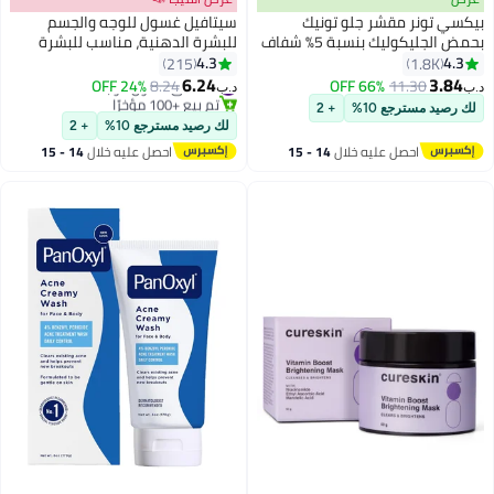
بيكسي تونر مقشر جلو تونيك
سيتافيل غسول للوجه والجسم
بحمض الجليكوليك بنسبة 5% شفاف
للبشرة الدهنية، مناسب للبشرة
100ملليلتر
المختلطة والدهنية والحساسة، مع
4.3
4.3
215
1.8K
النياسيناميد، بدون رائحة، خالي من
6.24
3.84
#34 في غسول الوجه
24% OFF
8.24
66% OFF
11.30
د.ب‏
د.ب‏
تم بيع +100 مؤخرًا
الصابون، مضاد للحساسية، 118 مل
لك رصيد مسترجع 10%
+ 2
#34 في غسول الوجه
لك رصيد مسترجع 10%
+ 2
احصل عليه خلال
14 - 15
احصل عليه خلال
14 - 15
اغسطس
اغسطس