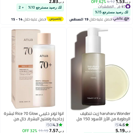
2.83
1.53
62% OFF
4.12
د.ب‏
د.ب‏
#7 في المقشرات
لك رصيد مسترجع 10%
+ 2
بتخلّص بسرعة
لك رصيد مسترجع 15%
تم بيع +100 مؤخرًا
احصل عليه خلال
19 اغسطس
احصل عليه خلال
14 - 15
#7 في المقشرات
اغسطس
haruharu Wonder زيت تنظيف
انوا تونر حليبي Rice 70 Glow لبشرة
الرطوبة من الأرز الأسود 150 مل
زجاجية وتفتيح البشرة، خالٍ من
العطور
4.3
4.6
50
5
7.57
5.19
32% OFF
11.19
د.ب‏
د.ب‏