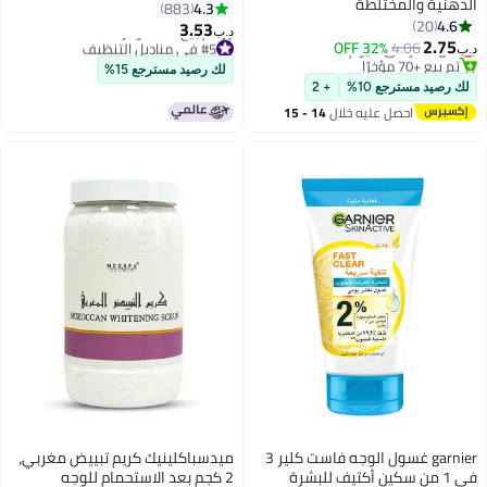
الدهنية والمختلطة
55 قطعة أبيض
4.3
883
4.6
20
3.53
د.ب‏
2.75
أقل سعر في 7 يوم
#5 في مناديل التنظيف
32% OFF
4.06
د.ب‏
تم بيع +70 مؤخرًا
باقي 2 وحدات في المخزون
لك رصيد مسترجع 15%
أقل سعر في 7 يوم
تم بيع +40 مؤخرًا
لك رصيد مسترجع 10%
+ 2
#5 في مناديل التنظيف
احصل عليه خلال
14 - 15
اغسطس
garnier غسول الوجه فاست كلير 3
ميدسباكلينيك كريم تبييض مغربي،
في 1 من سكين أكتيف للبشرة
2 كجم بعد الاستحمام للوجه