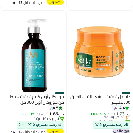
احصل عليه خلال
13 - 14
اغسطس
#26
#25
دابر جل تصفيف الشعر للثبات الفائق
موروكان أويل كريم تصفيف مرطب
500ملليلتر
من موروكان أويل 300 مل
4.5
4.4
7
94
11.66
1.73
2.30
بتخلّص بسرعة
24% OFF
23.43
50% OFF
د.ب‏
د.ب‏
تم بيع +60 مؤخرًا
تم بيع +10 مؤخرًا
بتخلّص بسرعة
تم بيع +10 مؤخرًا
لك رصيد مسترجع 15%
لك رصيد مسترجع 10%
+ 2
احصل عليه خلال
13 - 14