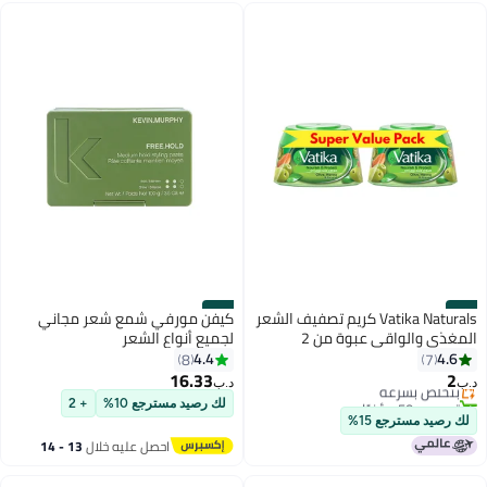
#36
#35
Vatika Naturals كريم تصفيف الشعر
كيفن مورفي شمع شعر مجاني
المغذي والواقى عبوة من 2
لجميع أنواع الشعر
4.4
4.6
8
7
16.33
2
بتخلّص بسرعة
د.ب‏
د.ب‏
تم بيع +50 مؤخرًا
لك رصيد مسترجع 10%
+ 2
بتخلّص بسرعة
لك رصيد مسترجع 15%
احصل عليه خلال
13 - 14
اغسطس