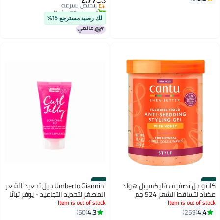
2.77
بتخلّص بسرعة
د.ب‏
تم بيع +60 مؤخرًا
بتخلّص بسرعة
لك رصيد مسترجع 15%
#22
#21
كانتو جل تصفيف فليكسيبل هولد
Umberto Giannini جيل تجعيد الشعر
مضاد لتساقط الشعر 524 جم
المصغر لتحديد التجاعيد - يوفر ثباتًا
524جرام
Item is out of stock
Item is out of stock
خفيفًا وتحكمًا في التجاعيد، مثالي
4.3
4.4
259
50
للسفر أو لمسات التجميل (50 مل)