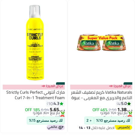
#33
عرض الميجا 📣
#34
عرض الميجا 📣
Vatika Naturals كريم تصفيف الشعر
مارك أنتوني Strictly Curls Perfect
الناعم والحريري مع المغربي - عبوة
Curl 7-In-1 Treatment Foam
من 2
4.3
5.0
10
4
5.65
1.38
18% OFF
6.94
46% OFF
2.56
د.ب‏
د.ب‏
أقل سعر في 7 يوم
أقل سعر في 7 يوم
بتخلّص بسرعة
بتخلّص بسرعة
لك رصيد مسترجع 10%
+ 2
لك رصيد مسترجع 15%
تم بيع +10 مؤخرًا
تم بيع +30 مؤخرًا
احصل عليه خلال
13 - 14
أقل سعر في 7 يوم
أقل سعر في 7 يوم
اغسطس