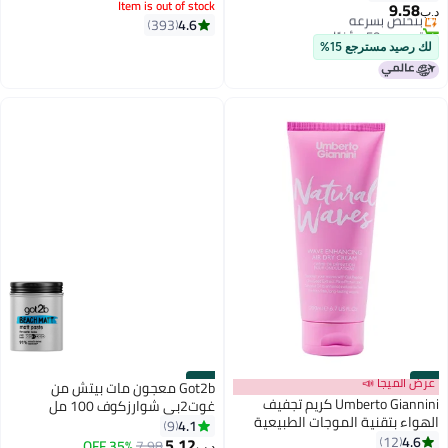
Item is out of stock
9.58
بتخلّص بسرعة
د.ب‏
4.6
393
تم بيع +50 مؤخرًا
بتخلّص بسرعة
لك رصيد مسترجع 15%
#17
عرض الميجا 📣
#18
Got2b معجون مات بيتش من
Umberto Giannini كريم تجفيف
غوت2بي شوارزكوف 100 مل
الهواء بتقنية الموجات الطبيعية
4.1
9
200 مل
4.6
12
5.12
7.98
بتخلّص بسرعة
35% OFF
د.ب‏