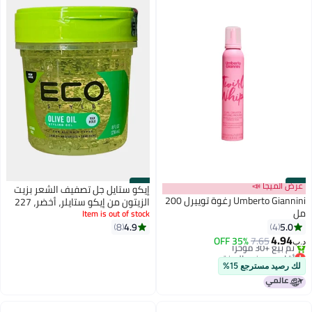
#43
عرض الميجا 📣
#44
إيكو ستايل جل تصفيف الشعر بزيت
Umberto Giannini رغوة توييرل 200
الزيتون من إيكو ستايلر، أخضر، 227
مل
جم
Item is out of stock
4.9
5.0
8
4
4.94
35% OFF
7.65
د.ب‏
أقل سعر في السنة
بتخلّص بسرعة
لك رصيد مسترجع 15%
تم بيع +30 مؤخرًا
أقل سعر في السنة