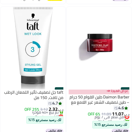
اغسطس
#27
عرض الميجا 📣
#28
taft جل تصفيف تأثير اللمعان الرطب
Daimon Barber طين القوام 50 جرام
من تافت، 150 مل
– طين تصفيف الشعر غير اللامع مع
4.7
5
تثبيت قوي لتسريحات الشعر
4.6
5
2.32
25% OFF
3.12
د.ب‏
الملمس، الفوضوية والطبيعية
11.07
أقل سعر في 7 يوم
11.89
6% OFF
أقل سعر في 7 يوم
د.ب‏
تم بيع +10 مؤخرًا
بتخلّص بسرعة
لك رصيد مسترجع 15%
أقل سعر في 7 يوم
تم بيع +40 مؤخرًا
لك رصيد مسترجع 15%
أقل سعر في 7 يوم