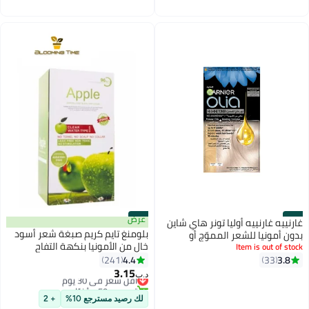
#23
#24
عرض
غارنييه غارنييه أوليا تونر هاي شاين
بلومنغ تايم كريم صبغة شعر أسود
بدون أمونيا للشعر المموّج أو
خالٍ من الأمونيا بنكهة التفاح
Item is out of stock
المبيّض – بلاتينيوم بلوند – تركيبة
4.4
3.8
نباتية
33
241
3.15
أقل سعر في 30 يوم
د.ب‏
تم بيع +50 مؤخرًا
أقل سعر في 30 يوم
لك رصيد مسترجع 10%
+ 2