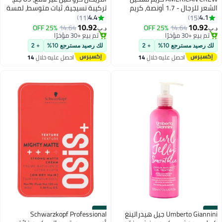
الشعر للرجال - 1.7 أونصة، كريم
تركيبة نسيجية، ثبات متوسط، لمسة
تصفيف الشعر، لجميع أنواع الشعر،
نهائية حريرية غير لامعة، شعر قصير
4.4
4.1
11
15
كريم تشكيل الشعر، تثبيت متوسط،
إلى متوسط
10.92
10.92
25% OFF
14.64
25% OFF
14.64
د.ب‏
د.ب‏
لمعان متوسط
تم بيع +30 مؤخرًا
تم بيع +30 مؤخرًا
تم بيع +30 مؤخرًا
تم بيع +30 مؤخرًا
لك رصيد مسترجع 10%
+ 2
لك رصيد مسترجع 10%
+ 2
احصل عليه خلال
14
احصل عليه خلال
14
اغسطس
اغسطس
#14
#13
Umberto Giannini جيل هيدراتينغ
Schwarzkopf Professional