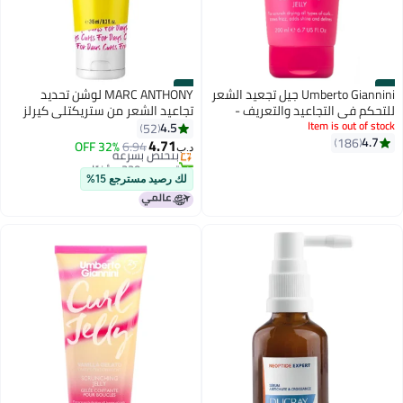
#2
#1
Umberto Giannini جيل تجعيد الشعر
MARC ANTHONY لوشن تحديد
للتحكم في التجاعيد والتعريف -
تجاعيد الشعر من ستريكتلي كيرلز
Item is out of stock
يحدد التجاعيد دون شعور بالصلابة،
4.5
52
4.7
186
يعزز القوام الطبيعي لشعر نابض
4.71
6.94
بتخلّص بسرعة
32% OFF
د.ب‏
وحجمي (200 مل)
تم بيع +220 مؤخرًا
بتخلّص بسرعة
لك رصيد مسترجع 15%