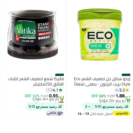
#50
#49
إيكو ستايل جل تصفيف الشعر Eco
فاتيكا شمع تصفيف الشعر للثبات
Style بزيت الزيتون - يضفي لمعاناً
الفائق 250ملليلتر
ويتحكم في الأطراف المتقصفة -
4.1
3.2
73
4
يرطب فروة الرأس - يغذي ويصلح
0.95
1.88
32% OFF
1.41
68% OFF
5.88
د.ب‏
د.ب‏
الشعر - يوفر ثباتاً فائقاً وخفيف الوزن
تم بيع +20 مؤخرًا
أقل سعر في 7 يوم
تم بيع +20 مؤخرًا
- مثالي لجميع أنواع الشعر - 8
بتخلّص بسرعة
لك رصيد مسترجع 10%
+ 2
لك رصيد مسترجع 15%
تم بيع +30 مؤخرًا
أونصة
احصل عليه خلال
13 - 14
أقل سعر في 7 يوم
اغسطس