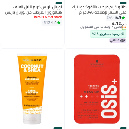
#8
#7
كانتو كريم مرطب بالأفوكادو يترك
لوريال باريس كريم الليل الفيف
على الشعر لإصلاحه 340جرام
هيالورون المرطب من لوريال باريس
200 مل
Item is out of stock
4.3
261
4.4
512
4.12
باقي 7 وحدات في المخزون
د.ب‏
تم بيع +90 مؤخرًا
باقي 7 وحدات في المخزون
لك رصيد مسترجع 15%