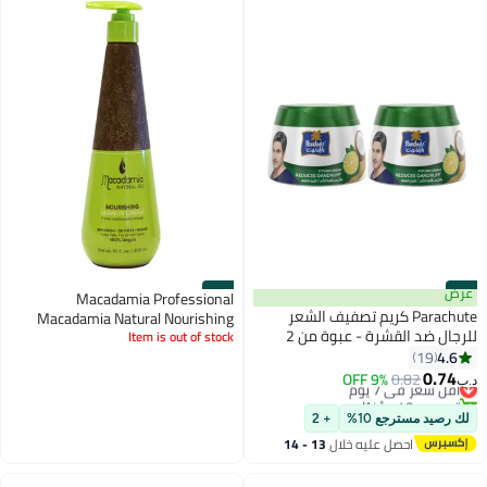
#45
عرض
#46
Macadamia Professional
Parachute كريم تصفيف الشعر
Macadamia Natural Nourishing
للرجال ضد القشرة - عبوة من 2
Leave-In Cream, 300ml
Item is out of stock
4.6
19
0.74
0.82
أقل سعر في 7 يوم
9% OFF
د.ب‏
تم بيع +40 مؤخرًا
أقل سعر في 7 يوم
لك رصيد مسترجع 10%
+ 2
احصل عليه خلال
13 - 14
اغسطس