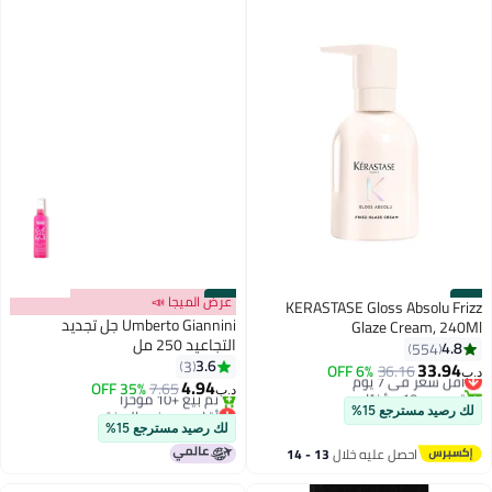
#37
#38
عرض الميجا 📣
KERASTASE Gloss Absolu Frizz
Umberto Giannini جل تجديد
Glaze Cream, 240Ml
التجاعيد 250 مل
4.8
554
3.6
3
33.94
أقل سعر في 7 يوم
36.16
6% OFF
د.ب‏
4.94
تم بيع +10 مؤخرًا
7.65
35% OFF
د.ب‏
أقل سعر في 7 يوم
أقل سعر في السنة
لك رصيد مسترجع 15%
بتخلّص بسرعة
لك رصيد مسترجع 15%
تم بيع +10 مؤخرًا
احصل عليه خلال
13 - 14
أقل سعر في السنة
اغسطس