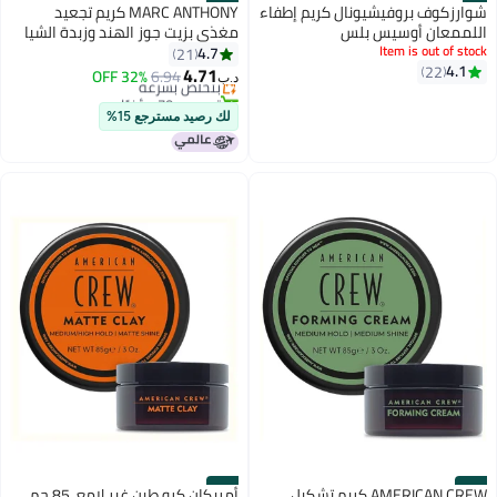
#10
#9
شوارزكوف بروفيشيونال كريم إطفاء
MARC ANTHONY كريم تجعيد
اللممعان أوسيس بلس
مغذي بزيت جوز الهند وزبدة الشيا
Item is out of stock
4.7
21
4.1
22
4.71
6.94
بتخلّص بسرعة
32% OFF
د.ب‏
تم بيع +70 مؤخرًا
بتخلّص بسرعة
لك رصيد مسترجع 15%
#12
#11
AMERICAN CREW كريم تشكيل
أمريكان كرو طين غير لامع، 85 جم،