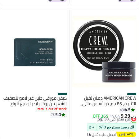
#30
#29
AMERICAN CREW دهان ثقيل
كيفن مورفي طين غير لامع لتصفيف
التثبيت، 85 جم، ذو أساس مائي،
الشعر من روف رايدر لجميع أنواع
أنماط أنيقة، نحت وتصفيف، لمعان
الشعر
Item is out of stock
4.5
8
5.0
عالي
3
9.29
14.64
أقل سعر في 30 يوم
36% OFF
د.ب‏
تم بيع +10 مؤخرًا
أقل سعر في 30 يوم
لك رصيد مسترجع 10%
+ 2
احصل عليه خلال
14