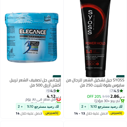
#40
#39
SYOSS جيل تشكيل الشعر للرجال من
إليجانس جل تصفيف الشعر تريبل
سايوس بقوة تثبيت 250 مل
أكشن أزرق 500 مل
4.9
4.5
9
7
4.12
2.86
3.59
20% OFF
أقل سعر في 30 يوم
د.ب‏
د.ب‏
تم بيع +30 مؤخرًا
تم بيع +20 مؤخرًا
تم بيع +30 مؤخرًا
أقل سعر في 30 يوم
لك رصيد مسترجع 10%
+ 2
لك رصيد مسترجع 10%
+ 2
احصل عليه خلال
13 - 14
احصل عليه خلال
14
اغسطس
اغسطس