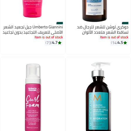
#4
#3
دوكري لوشن للشعر للرجال ضد
Umberto Giannini جيل تجعيد الشعر
تساقط الشعر متعدد الألوان
الأصلي لتعريف التجاعيد بدون تجاعيد
100ملليلتر
Item is out of stock
Item is out of stock
- يوفر ثباتًا مرنًا ويعزز نمط التجعيد
4.7
4.5
14
73
الطبيعي (200 مل)