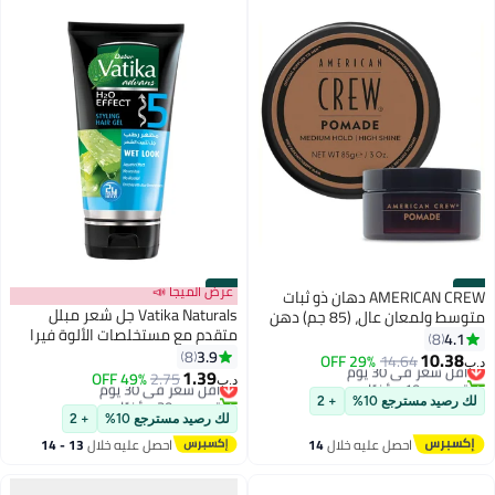
#41
#42
عرض الميجا 📣
AMERICAN CREW دهان ذو ثبات
Vatika Naturals جل شعر مبلل
متوسط ولمعان عالٍ، (85 جم) دهن
متقدم مع مستخلصات الألوة فيرا
مائي، تصفيف الشعر للرجال، تصفيف
4.1
8
والعسل
3.9
الشعر المجعد، بديل مرن لجل
8
10.38
أقل سعر في 30 يوم
14.64
29% OFF
د.ب‏
1.39
التصفيف، تسريحات الشعر المملسة
تم بيع +10 مؤخرًا
2.75
أقل سعر في 30 يوم
49% OFF
د.ب‏
أقل سعر في 30 يوم
للخلف، التحكم في جميع أنواع
تم بيع +30 مؤخرًا
لك رصيد مسترجع 10%
+ 2
أقل سعر في 30 يوم
الشعر
لك رصيد مسترجع 10%
+ 2
احصل عليه خلال
14
احصل عليه خلال
13 - 14
اغسطس
اغسطس