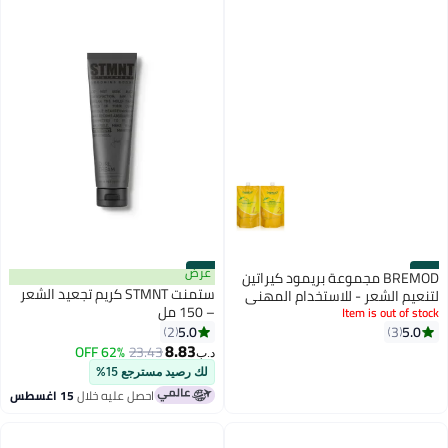
#47
#48
عرض
BREMOD مجموعة بريمود كيراتين
ستمنت STMNT كريم تجعيد الشعر
لتنعيم الشعر - للاستخدام المهني
– 150 مل
فقط
Item is out of stock
5.0
5.0
2
3
8.83
62% OFF
23.43
د.ب‏
لك رصيد مسترجع 15%
احصل عليه خلال
15 اغسطس