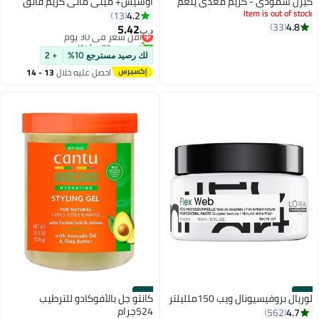
كيرل سموذي - كريم مغذي ينعّم
أوسيس+ ميتي ماتي كريم فائق
Item is out of stock
ويرطب التجاعيد، يقلل من التجاعيد
القوة 100 مل
4.2
13
4.8
33
ويترك الشعر ناعماً ومليئاً بالحيوية
5.42
أقل سعر في 30 يوم
د.ب‏
(225 مل)
تم بيع +70 مؤخرًا
أقل سعر في 30 يوم
لك رصيد مسترجع 10%
+ 2
احصل عليه خلال
13 - 14
اغسطس
#16
#15
لوريال بروفيسيونال ويب 150ملليلتر
كانتو جل بالأفوكادو للترطيب
524جرام
4.7
562