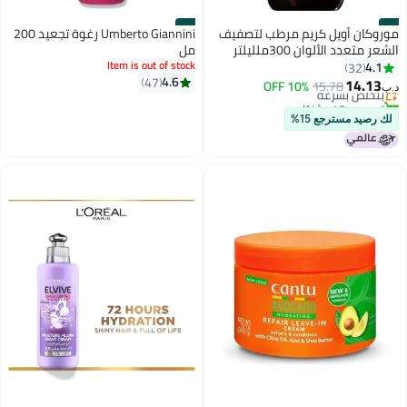
#6
#5
موروكان أويل كريم مرطب لتصفيف
Umberto Giannini رغوة تجعيد 200
الشعر متعدد الألوان 300ملليلتر
مل
Item is out of stock
4.1
32
4.6
47
14.13
بتخلّص بسرعة
15.78
10% OFF
د.ب‏
تم بيع +40 مؤخرًا
بتخلّص بسرعة
لك رصيد مسترجع 15%