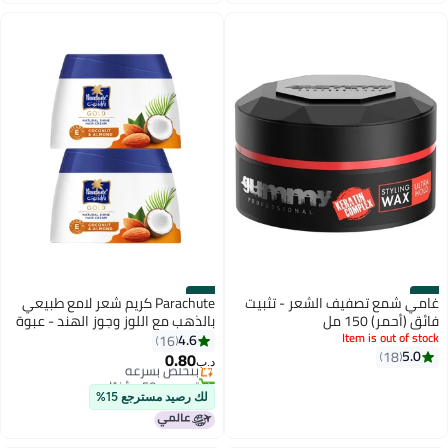
اغسطس
#32
#31
غامي شمع تصفيف الشعر - تثبيت
Parachute كريم شعر لامع طبيعي
فائق (أحمر) 150 مل
بالذهب مع اللوز وجوز الهند - عبوة
Item is out of stock
من 2
4.6
16
5.0
18
0.80
بتخلّص بسرعة
د.ب‏
تم بيع +50 مؤخرًا
بتخلّص بسرعة
لك رصيد مسترجع 15%