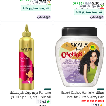
5.30
8.24
35% OFF
تم بيع +10 مؤخرًا
د.ب‏
أقل سعر في السنة
بتخلّص بسرعة
لك رصيد مسترجع 15%
بتخلّص بسرعة
لك رصيد مسترجع 15%
تم بيع +40 مؤخرًا
أقل سعر في السنة
#20
#19
سكالا Expert Cachos Hair Jelly |
Pantene كريم بروفا كيرلاستيك
Ideal for Curly & Wavy Hair
المضاد للتجاعيد لتحديد الشعر
Item is out of stock
Definition, Hold & Frizz Control
المجعد مع مرونة دائمة
4.3
19
3.3
5