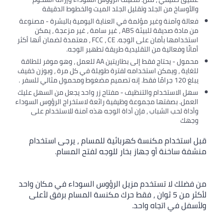
والأوساخ من الجلد وتقليل الجلد الميت والخطوط الدقيقة
فعالة وآمنة وغير مؤلمة في العناية اليومية بالبشرة - مصنوعة
من مادة صديقة للبيئة ABS ، غير سامة ، غير مزعجة ، يمكن
استخدامها بأمان على الوجه. FCC ، CE ، معتمدة لضمان أنها أكثر
أمانًا وفعالية من التقليدية طريقة تطهير الوجه.
محمول - يحتاج فقط إلى بطاريتين AA للعمل ، وهو موفر للطاقة
للغاية ، ويمكن استخدامه لفترة طويلة في كل مرة ، وبوزن خفيف
يبلغ 120 جرامًا فقط. إنه تصميم مضغوط ومحمول مثالي للسفر .
سهل الاستخدام والتنظيف - مفتاح زر واحد يجعل من السهل عليك
العمل. بصفتها مجموعة وظيفية رائعة لاستخراج الرؤوس السوداء
وأداة لحب الشباب ، فإن أداة الوجه هذه آمنة للاستخدام على
وجهك
قبل استخدام مكنسة كهربائية للمسام ، يرجى استخدام
منشفة ساخنة أو جهاز بخار للوجه لفتح المسام.
من فضلك لا تستخدم مزيل الرؤوس السوداء في مكان واحد
لأكثر من 5 ثوان ، فقط حرك مكنسة المسام برفق لأعلى
ولأسفل في اتجاه واحد.