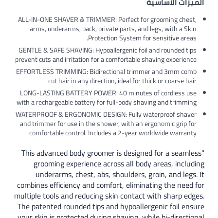
ALL-IN-ONE SHAVER & TRIMMER: Perfect for 
arms, underarms, back, private parts, and 
Protection System for
GENTLE & SAFE SHAVING: Hypoallergenic foil 
prevent cuts and irritation for a comfortable s
EFFORTLESS TRIMMING: Bidirectional trimm
cut hair in any direction, ideal for t
LONG-LASTING BATTERY POWER: 40 minutes 
with a rechargeable battery for full-body sha
WATERPROOF & ERGONOMIC DESIGN: Fully wa
and trimmer for use in the shower, with an e
comfortable control. Includes a 2-year w
"This advanced body groomer is designe
grooming experience across all body
underarms, chest, abs, shoulders, g
combines efficiency and comfort, elimina
multiple tools and reducing skin contact 
The patented rounded tips and hypoaller
your skin is protected during shaving, wh