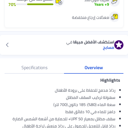
70
%
Years
+
9
معدّلات إرجاع منخفضة
استكشف الأفضل مبيعًا
في
مسابح
Specifications
Overview
Highlights
رذاذ مدمج للحفاظ على برودة الأطفال
سهولة تركيب السقف المظلل
سعة الماء (80٪): 185 جالون (700 لتر)
جاهز للماء في 10 دقائق فقط
سقف مظلل بمعيار UPF 50+ للحماية من أشعة الشمس الضارة
رذاذ قابل للتعديل للحصول على رذاذ منعش لراحة الأطفال