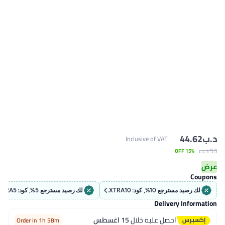
د.ب‏
44.62
Inclusive of VAT
53 د.ب‏
15% OFF
عرض
Coupons
لك رصيد مسترجع 10%, كود: EXTRA10
لك رصيد مسترجع 5%, كود: EXTRA5
Delivery Information
احصل عليه خلال
15 اغسطس
Order in 1h 58m