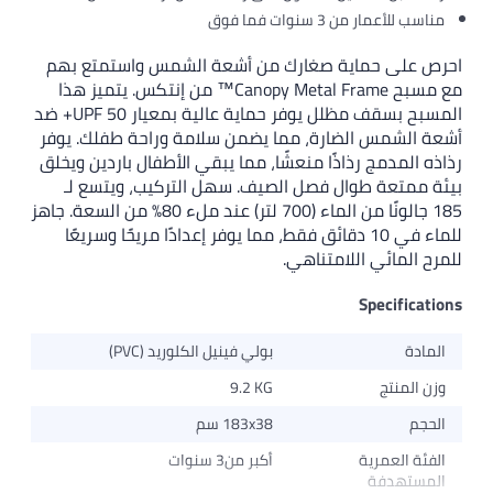
مناسب للأعمار من 3 سنوات فما فوق
احرص على حماية صغارك من أشعة الشمس واستمتع بهم
مع مسبح Canopy Metal Frame™ من إنتكس. يتميز هذا
المسبح بسقف مظلل يوفر حماية عالية بمعيار UPF 50+ ضد
أشعة الشمس الضارة، مما يضمن سلامة وراحة طفلك. يوفر
رذاذه المدمج رذاذًا منعشًا، مما يبقي الأطفال باردين ويخلق
بيئة ممتعة طوال فصل الصيف. سهل التركيب، ويتسع لـ
185 جالونًا من الماء (700 لتر) عند ملء 80٪ من السعة. جاهز
للماء في 10 دقائق فقط، مما يوفر إعدادًا مريحًا وسريعًا
للمرح المائي اللامتناهي.
Specifications
المادة
بولي فينيل الكلوريد (PVC)
وزن المنتج
9.2 KG
الحجم
183x38 سم
الفئة العمرية
أكبر من3 سنوات
المستهدفة