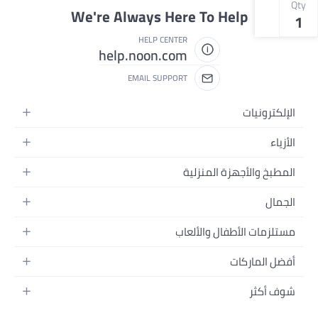
Qty
We're Always Here To Help
1
HELP CENTER
help.noon.com
EMAIL SUPPORT
الإلكترونيات
الجوالات
الأزياء
التابلت
أزياء نسائية
المطبخ والأجهزة المنزلية
اللابتوبات
أزياء رجالية
الحمام
الأجهزة المنزلية
الجمال
أزياء البنات
ديكور البيت
الكاميرات
العطور
أزياء الأولاد
مستلزمات الأطفال والألعاب
المطبخ والسفرة
التلفزيونات
المكياج
الساعات
الحفاضات
أدوات وتحسين المنزل
السماعات
أفضل الماركات
العناية بالشعر
المجوهرات
وسائل تنقل الأطفال
المفارش
ألعاب القيمنق
سامسونج
العناية بالبشرة
شوف أكثر
حقائب نسائية
الرضاعة والتغذية
الأثاث
أبل
منتجات الحمام والجسم
نظارات رجالية
العودة إلى المدرسة