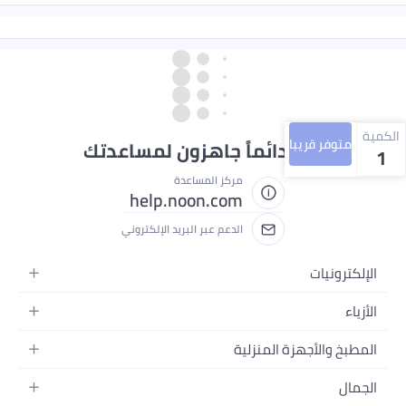
الكمية
متوفر قريبا
نحن دائماً جاهزون لمساعدتك
1
مركز المساعدة
help.noon.com
الدعم عبر البريد الإلكتروني
الإلكترونيات
الجوالات
الأزياء
التابلت
أزياء نسائية
المطبخ والأجهزة المنزلية
اللابتوبات
أزياء رجالية
الحمام
الأجهزة المنزلية
الجمال
أزياء البنات