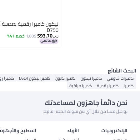
نيكون كاميرا رقمية بعدسة أ
D750
593.70
1,009
خصم 41%
د.ب‏
البحث الشائع
كاميرات شاومي
كاميرا نيكون
كاميرا كانون
كاميرا نيكون DSLR
كاميرا ر
كاميرا
كاميرا رقمية
كاميرا مراقبة
نحن دائماً جاهزون لمساعدتك
تواصل معنا من خلال أي من قنوات الدعم التالية:
الإلكترونيات
الأزياء
المطبخ والأجهزة 