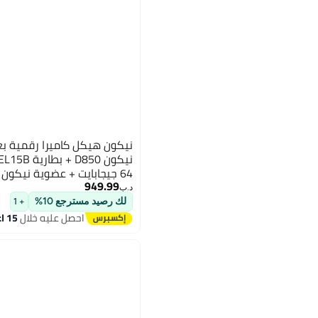
نيكون هيكل كاميرا رقمية ب
949.99
تعليمية من مدرسة نيكون
د.ب‏
لك رصيد مسترجع 10%
+ 1
احصل عليه خلال
15 اغسطس