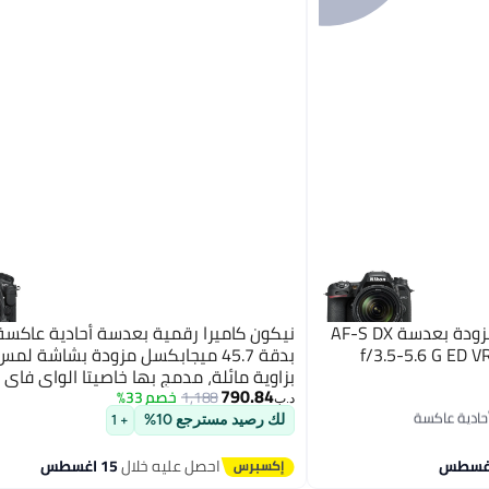
نيكون كاميرا D7500 DSLR مزودة بعدسة AF-S DX
بزاوية مائلة، مدمج بها خاصيتا الواي فاي 
790.84
1,188
خصم 33%
د.ب‏
لك رصيد مسترجع 10%
+ 1
احصل عليه خلال
15 اغسطس