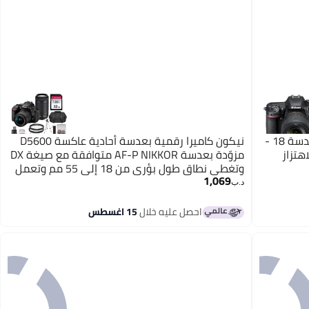
نيكون كاميرا طراز D7500 دي أس أل أر بعدسة 18 -
نيكون كاميرا رقمية بعدسة أحادية عاكسة D5600
مزوّدة بعدسة AF-P NIKKOR متوافقة مع صيغة DX
وتغطي نطاق طول بؤري من 18 إلى 55 مم وتعمل
1,069
بتقنية VR (تقليل الاهتزاز) وفتحة قصوى f/3.5 إلى
د.ب‏
5.6G + عدسة AF-P NIKKOR تغطي نطاق طول
بؤري من 70 إلى 300 مم وتعمل بتقنية VR (تقليل
احصل عليه خلال
15 اغسطس
الاهتزاز) وفتحة قصوى f/4.5 إلى 5.6E ED وبجودة
24.2 ميجابكسل، مع تقنية واي فاي وNFC وبلوتوث
مدمجة ومجموعة ملحقات