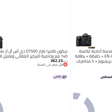
عدسة أحادية عاكسة
نيكون D850 + بطارية EN-EL15B + حافظة + بطاقة
140 مم وخاصية التركيز التلقائي وتقليل الاهتزاز
362.23
64 جيجابايت + عضوية نيكون بريميوم + 5 محاضرات
د.ب‏
أقل سعر في السنة
أقل سعر في السنة