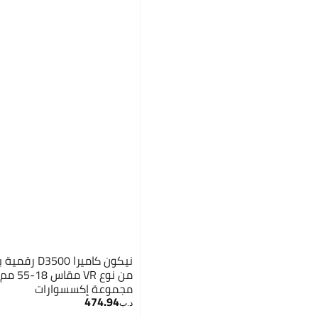
نيكون كاميرا
مجموعة إكسسوارات
474.94
د.ب‏