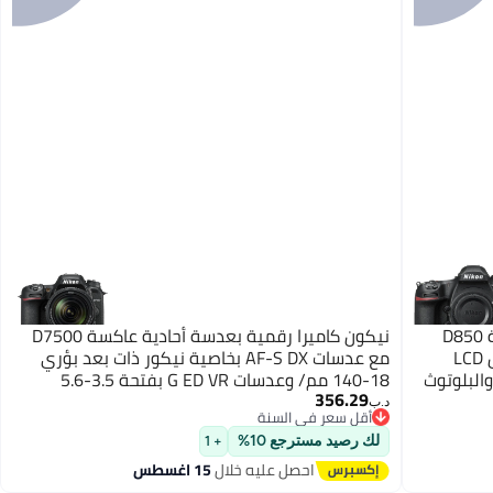
نيكون كاميرا رقمية بعدسة أحادية عاكسة D850
نيكون كاميرا رقمية بعدسة أحادية عاكسة D7500
بدقة 45.7 ميجابكسل مزودة بشاشة لمس LCD
مع عدسات AF-S DX بخاصية نيكور ذات بعد بؤري
والبلوتوث
18-140 مم/ وعدسات G ED VR بفتحة 3.5-5.6
356.29
وبدقة 20.9 ميجابكسل، مدمج بها خاصيتا الواي فاي
د.ب‏
أقل سعر في السنة
والبلوتوث
أقل سعر في السنة
لك رصيد مسترجع 10%
+ 1
احصل عليه خلال
15 اغسطس