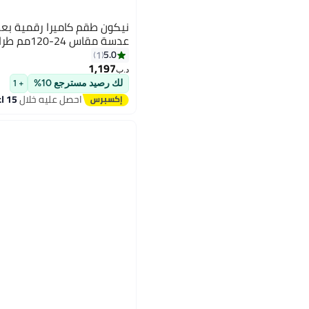
نيكون طقم كاميرا رقمية بع
عدسة مقاس 24-120مم طراز D850
5.0
1
1,197
د.ب‏
لك رصيد مسترجع 10%
+ 1
احصل عليه خلال
15 اغسطس