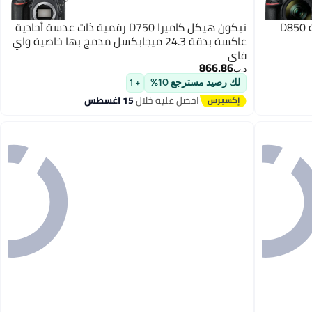
نيكون كاميرا رقمية بعدسة أحادية عاكسة D850
نيكون هيكل كاميرا D750 رقمية ذات عدسة أحادية
عاكسة بدقة 24.3 ميجابكسل مدمج بها خاصية واي
فاي
866.86
د.ب‏
لك رصيد مسترجع 10%
+ 1
احصل عليه خلال
15 اغسطس