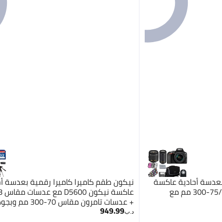
 D3500 رقمية بعدسة أحادية عاكسة
نيكون طقم كاميرا كاميرا رقمية بعدسة أح
من نوع VR مقاس 18-55 مم/75-300 مم مع
949.99
ميجا بكسل مع خاصية الواي فاي المدمج
د.ب‏
الملحقات