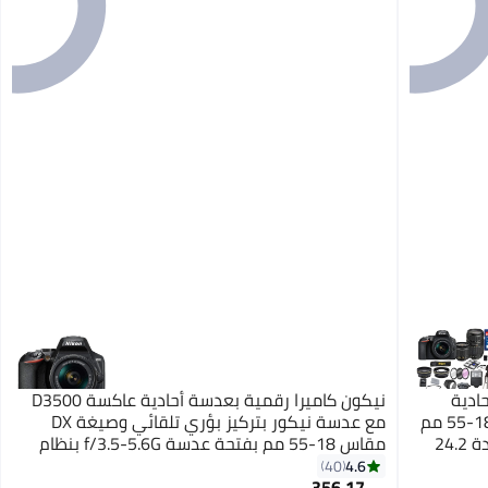
ادية
نيكون كاميرا رقمية بعدسة أحادية عاكسة D3500
عاكسة نيكون D5600 مع عدسات مقاس 18-55 مم
مع عدسة نيكور بتركيز بؤري تلقائي وصيغة DX
+ عدسات تامرون مقاس 70-300 مم وبجودة 24.2
مقاس 18-55 مم بفتحة عدسة f/3.5-5.6G بنظام
 ومجموعة
تقليل الاهتزاز بلون أسود
4.6
40
356.17