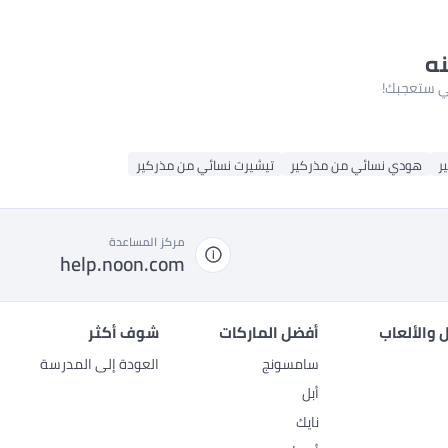
نه
لتي ستعجبك!
ر
هودي نسائي من مذركير
تيشيرت نسائي من مذركير
مركز المساعدة
help.noon.com
 والألعاب
أفضل الماركات
شوف أكثر
سامسونج
العودة إلى المدرسة
أبل
نايك