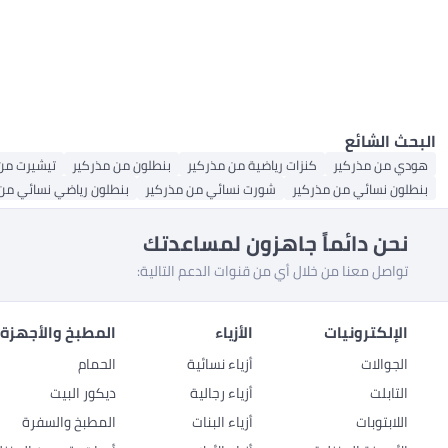
تنانير نسائية
جوارب الفتيات
الكل جوارب الرجال
أطقم ملابس الرجال
سروال رياضي للرجال
سروال رياضي نسائي
سراويل داخلية للرجال
ملابس السباحة للأولاد
جينز الأولاد
الكل تنانير نسائية
جوارب رجالية عادية
الجمبسوت والرومبر
سراويل جوجر للرجال
سراويل جوجرز نسائية
سويترات وبلايز رجالية
جينز رجالي
تنانير متوسطة الطول
سويترات وكنزات نسائية
الكل الجمبسوت والرومبر
الكل سويترات وبلايز رجالية
قمصان أولاد بأزرار وقمصان رسمية
جينز نسائي
بدلات نسائية
كارديغانات للرجال
أطقم ملابس الأولاد
الكل سويترات وكنزات نسائية
فساتين نسائية
كارديغانات نسائية
سراويل جري للأولاد
البحث الشائع
هودي من مذركير
كنزات رياضية من مذركير
بنطلون من مذركير
تيشيرت من
بنطلون نسائي من مذركير
شورت نسائي من مذركير
بنطلون رياضي نسائي من
نحن دائماً جاهزون لمساعدتك
تواصل معنا من خلال أي من قنوات الدعم التالية:
الإلكترونيات
الأزياء
المطبخ والأجهزة 
الجوالات
أزياء نسائية
الحمام
التابلت
أزياء رجالية
ديكور البيت
اللابتوبات
أزياء البنات
المطبخ والسفرة