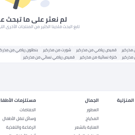
لم نعثر على ما تبحث ع
تابع البحث فلدينا الكثير من المنتجات الأخرى ا
 مذركير
قميص رياضي من مذركير
شورت من مذركير
بنطلون رياضي من مذركي
 مذركير
كنزة نسائية من مذركير
قميص رياضي نسائي من مذركير
المنزلية
الجمال
مستلزمات الأطفال
العطور
الحفاضات
المكياج
وسائل تنقل الأطفال
العناية بالشعر
الرضاعة والتغذية