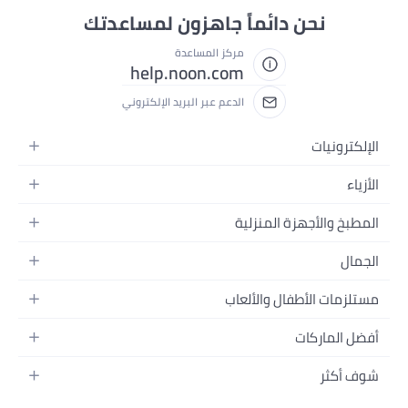
نحن دائماً جاهزون لمساعدتك
مركز المساعدة
help.noon.com
الدعم عبر البريد الإلكتروني
الإلكترونيات
الجوالات
الأزياء
التابلت
أزياء نسائية
المطبخ والأجهزة المنزلية
اللابتوبات
أزياء رجالية
الحمام
الأجهزة المنزلية
الجمال
أزياء البنات
ديكور البيت
الكاميرات
العطور
أزياء الأولاد
مستلزمات الأطفال والألعاب
المطبخ والسفرة
التلفزيونات
المكياج
الساعات
الحفاضات
أدوات وتحسين المنزل
السماعات
أفضل الماركات
العناية بالشعر
المجوهرات
وسائل تنقل الأطفال
المفارش
ألعاب القيمنق
سامسونج
العناية بالبشرة
شوف أكثر
حقائب نسائية
الرضاعة والتغذية
الأثاث
أبل
منتجات الحمام والجسم
نظارات رجالية
العودة إلى المدرسة