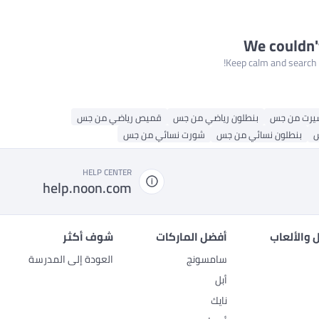
We couldn'
Keep calm and search a
يرت من جس
بنطلون رياضي من جس
قميص رياضي من جس
س
بنطلون نسائي من جس
شورت نسائي من جس
HELP CENTER
help.noon.com
 والألعاب
أفضل الماركات
شوف أكثر
سامسونج
العودة إلى المدرسة
أبل
نايك