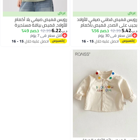
عرض
عرض
رويس قميص قطني صيفي للأولاد
رويس قميص صيفي بلا أكمام
بجيب على الصدر، قميص بأكمام
للأولاد، قميص بياقة مستديرة
6.22
5.42
12.39
خصم 56%
قصيرة وأزرار، قمصان مريحة للبشرة
12.39
خصم 49%
للأولاد، سترة رياضية صيفية مبردة
د.ب‏
د.ب‏
أقل سعر في 30 يوم
أقل سعر في 7 يوم
وقابلة للتنفس للأولاد، مناسبة
ومقاومة لتكوّن الكريات، مناسبة
أقل سعر في 30 يوم
أقل سعر في 7 يوم
احصل عليه خلال
15 - 16
احصل عليه خلال
15 - 16
للارتداء اليومي أو في أي مناسبة
للارتداء اليومي أو في أي مناسبة
اغسطس
اغسطس