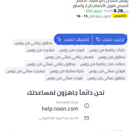
رويس قميص رائع للأولاد الصغار،
قميص طويل الأكمام بأزرار وأساور
8.28
15.20
خصم 45%
بأزرار وياقة مطوية، قمصان متينة
د.ب‏
ومريحة للأولاد الصغار، مناسبة
احصل عليه خلال
15 - 16
اغسطس
للارتداء اليومي أو أي مناسبة
البحث الشائع
ترتيب حسب
تصنيف حسب
قميص رياضي من رويس
هودي من رويس
بنطلون رياضي من رويس
كنزات رياضية من رويس
شورت من رويس
تيشيرت من رويس
بنطلون من رويس
قميص رياضي نسائي من رويس
حمالات صدر رياضية من رويس
بنطلون رياضي نسائي من رويس
هودي نسائي من رويس
كنزة نسائية من رويس
تيشيرت نسائي من رويس
بنطلون نسائي من رويس
شورت نسائي من رويس
نحن دائماً جاهزون لمساعدتك
مركز المساعدة
help.noon.com
الدعم عبر البريد الإلكتروني