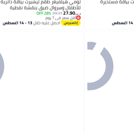
 بياقة مستديرة
تومي هيلفيغر طقم تيشيرت بياقة دائرية 
للأطفال وسروال ضيق بنقشة نقطية
27.90
28% OFF
39.21
د.ب‏
أقل سعر في 7 يوم
أقل سعر في 7 يوم
احصل عليه خلال
13 - 14 اغسطس