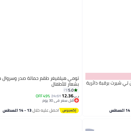
تومي هيلفيغر طقم حمالة صدر وسروال د
ي شيرت برقبة دائرية
بشعار للأطفال
5.0
1
12.36
49% OFF
24.61
د.ب‏
أقل سعر في 30 يوم
أقل سعر في 30 يوم
احصل عليه خلال
13 - 14 اغسطس