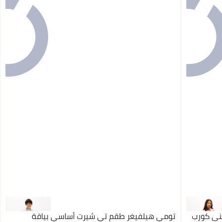
ني كورب
تومي هيلفيغر طقم تي شيرت أساسي بياقة