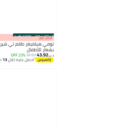
100% Left
·
00
m
:
00
s
عرض برق
تومي هيلفيغر طقم تي شيرت 
بشعار للأطفال
43.92
23% OFF
57.57
د.ب‏
احصل عليه خلال
13 - 14 اغسطس