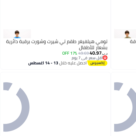
قة
تومي هيلفيغر طقم تي شيرت وشورت برقبة دائرية
بشعار للأطفال
40.97
17% OFF
49.69
د.ب‏
أقل سعر في 7 يوم
أقل سعر في 7 يوم
احصل عليه خلال
13 - 14 اغسطس