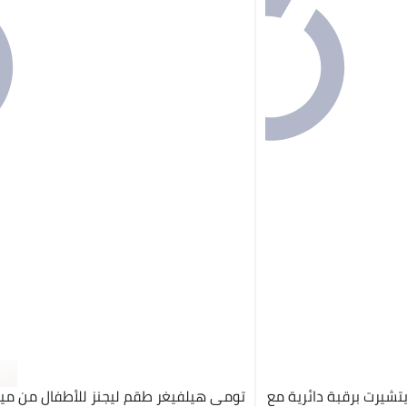
يرت برقبة دائرية مع
تومي هيلفيغر طقم ليجنز للأطفال من مي