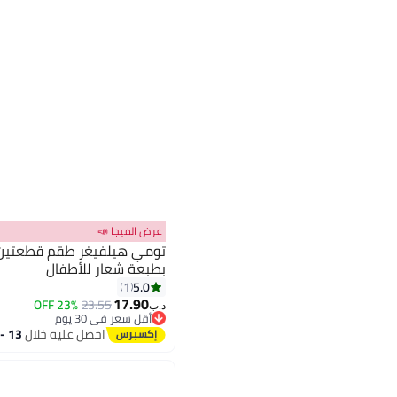
عرض الميجا 📣
تومي هيلفيغر طقم قطعتين ت
بطبعة شعار للأطفال
5.0
1
17.90
23% OFF
23.55
د.ب‏
أقل سعر في 30 يوم
أقل سعر في 30 يوم
احصل عليه خلال
13 - 14 اغسطس