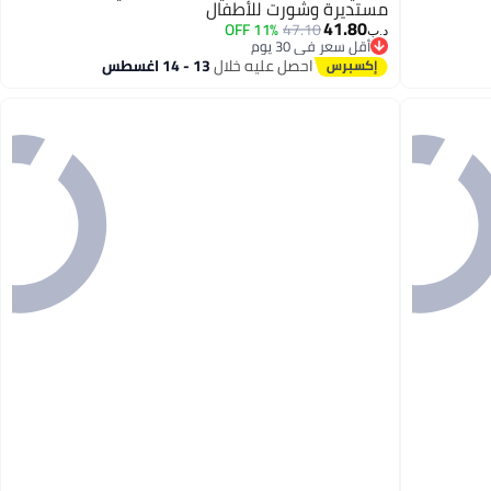
مستديرة وشورت للأطفال
41.80
11% OFF
47.10
د.ب‏
أقل سعر في 30 يوم
أقل سعر في 30 يوم
احصل عليه خلال
13 - 14 اغسطس