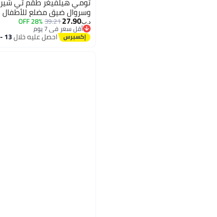
تومي هيلفيغر طقم تي شيرت
وسروال ضيق مضلع للأطفال
27.90
28% OFF
39.21
د.ب‏
أقل سعر في 7 يوم
أقل سعر في 7 يوم
احصل عليه خلال
13 - 14 اغسطس