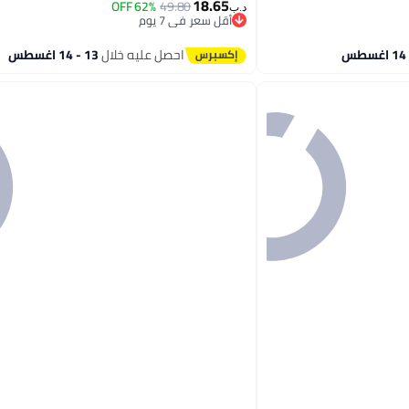
18.65
62% OFF
49.80
د.ب‏
أقل سعر في 7 يوم
أقل سعر في 7 يوم
احصل عليه خلال
13 - 14 اغسطس