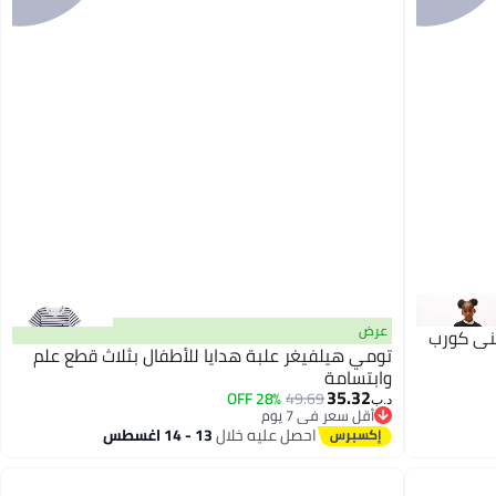
عرض
ني كورب
تومي هيلفيغر علبة هدايا للأطفال بثلاث قطع علم
وابتسامة
35.32
28% OFF
49.69
د.ب‏
أقل سعر في 7 يوم
أقل سعر في 7 يوم
احصل عليه خلال
13 - 14 اغسطس