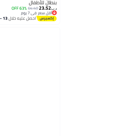
بنطال للأطفال
23.52
63% OFF
64.40
د.ب‏
أقل سعر في 7 يوم
أقل سعر في 7 يوم
احصل عليه خلال
13 - 14 اغسطس