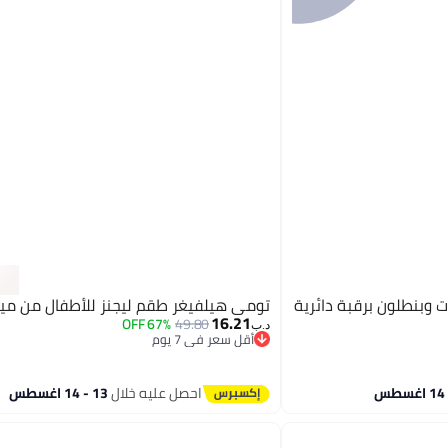
وبنطلون برقبة دائرية
تومي هيلفيغر طقم ليجنز للأطفال من مي
16.21
67% OFF
49.80
د.ب‏
أقل سعر في 7 يوم
أقل سعر في 7 يوم
احصل عليه خلال
13 - 14 اغسطس