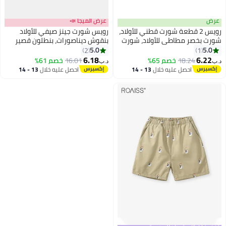
عرض
عرض الميجا 📣
رويس 2 قطعة شورت قطني للأولاد،
رويس شورت جينز صيفي للأولاد
شورت بخصر مطاطي للأولاد، شورت
بنقوش ديناصورات، بنطلون قصير
صيفي غير رسمي، مناسب للارتداء
بخصر مرن مستقيم الساق، شورت
5.0
5.0
2
1
اليومي، الشاطئ، العطلات، السفر أو
جينز أنيق متعدد الاستخدامات
6.18
6.22
18.24
خصم 65%
16.01
خصم 61%
د.ب‏
د.ب‏
أي مناسبة
للأولاد الصغار، مناسب للارتداء
احصل عليه خلال
13 - 14
احصل عليه خلال
13 - 14
اليومي والمناسبات الأخرى
اغسطس
اغسطس