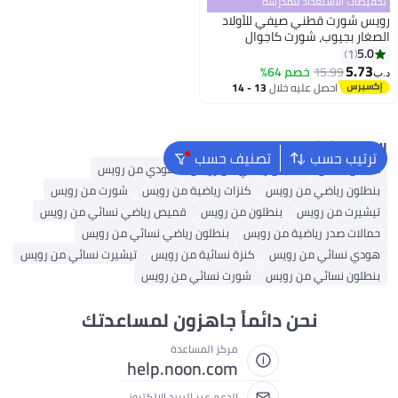
تخفيضات الاستعداد للمدرسة
رويس شورت قطني صيفي للأولاد
الصغار بجيوب، شورت كاجوال
بنقوش كرتونية، بنطلون صيفي
5.0
1
2
قصير بخصر مرن للأطفال الصغار،
5.73
15.99
خصم 64%
د.ب‏
مناسب للتنسيق مع بلوزات مختلفة
احصل عليه خلال
13 - 14
اغسطس
البحث الشائع
ترتيب حسب
تصنيف حسب
ملابس اطفال
قميص رياضي من رويس
هودي من رويس
بنطلون رياضي من رويس
كنزات رياضية من رويس
شورت من رويس
تيشيرت من رويس
بنطلون من رويس
قميص رياضي نسائي من رويس
حمالات صدر رياضية من رويس
بنطلون رياضي نسائي من رويس
هودي نسائي من رويس
كنزة نسائية من رويس
تيشيرت نسائي من رويس
بنطلون نسائي من رويس
شورت نسائي من رويس
نحن دائماً جاهزون لمساعدتك
مركز المساعدة
help.noon.com
الدعم عبر البريد الإلكتروني