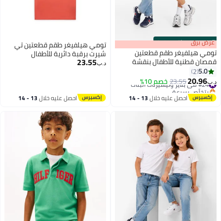
s
00
:
m
عرض برق
00
·
باقي 100%
تومي هيلفيغر طقم قطعتين تي
تومي هيلفيغر طقم قطعتين
شيرت برقبة دائرية للأطفال
23.55
قمصان قطنية للأطفال بنقشة
د.ب‏
خطوط مميزة
5.0
2
20.96
#24 في بلايز وتيشيرتات البنات
23.55
خصم 10%
د.ب‏
بتخلّص بسرعة
#24 في بلايز وتيشيرتات البنات
احصل عليه خلال
13 - 14
احصل عليه خلال
13 - 14
اغسطس
اغسطس