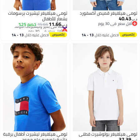
تومي هيلفيغر قميص أكسفورد
تومي هيلفيغر تيشيرت برسومات
40.43
بشعار للأطفال
د.ب‏
11.66
أقل سعر في 30 يوم
#8 في بلايز وتيشيرتات الأولاد
15.66
خصم 25%
د.ب‏
أقل سعر في 30 يوم
أقل سعر في 30 يوم
2
#8 في بلايز وتيشيرتات الأولاد
احصل عليه خلال
13 - 14
احصل عليه خلال
13 - 14
اغسطس
اغسطس
تومي هيلفيغر بولوشيرت قطني
تومي هيلفيغر تيشيرت أطفال برقبة
37.39
دائرية بتصميم علم مموج