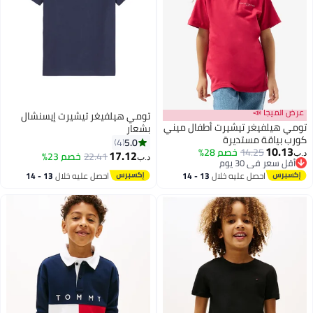
عرض الميجا 📣
تومي هيلفيغر تيشيرت إيسنشال
تومي هيلفيغر تيشيرت أطفال ميني
بشعار
كورب بياقة مستديرة
5.0
4
10.13
14.25
خصم 28%
17.12
22.41
خصم 23%
د.ب‏
د.ب‏
أقل سعر في 30 يوم
أقل سعر في 30 يوم
احصل عليه خلال
13 - 14
احصل عليه خلال
13 - 14
اغسطس
اغسطس