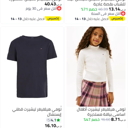
40.43
للشباب بقصة عادية
د.ب‏
13.14
أقل سعر في 30 يوم
46.39
خصم 71%
د.ب‏
أقل سعر في 30 يوم
أقل سعر في السنة
2
أقل سعر في السنة
احصل عليه خلال
13 - 14
احصل عليه خلال
13 - 14
اغسطس
اغسطس
تومي هيلفيغر تيشيرت أطفال
تومي هيلفيغر تيشيرت قطني
اساسي بياقة مستديرة
إيسنشال
8.71
16.60
خصم 47%
4.1
5
د.ب‏
16.10
د.ب‏
4