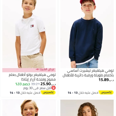
عرض الميجا 📣
تومي هيلفيغر تيشيرت أساسي
تومي هيلفيغر بولو أطفال بعلم
بأكمام طويلة ورقبة دائرية للأطفال
15.89
مموج وفتحة أزرار إيثاكا
د.ب‏
25.90
39.21
خصم 33%
د.ب‏
أقل سعر في 30 يوم
أقل سعر في 30 يوم
احصل عليه خلال
13 - 14
احصل عليه خلال
13 - 14
اغسطس
اغسطس