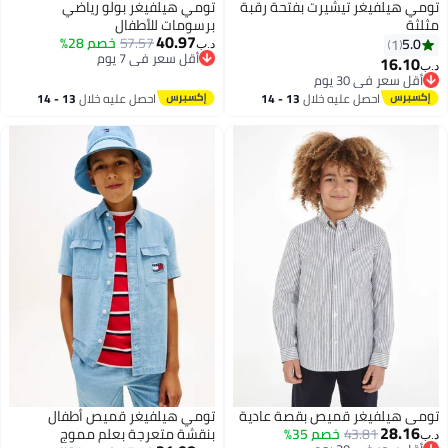
تومي هيلفيغر تيشيرت بفتحة رقبة
تومي هيلفيغر بولو رياضي
مثلثة
برسومات للأطفال
40.97
57.57
خصم 28%
5.0
1
د.ب‏
أقل سعر في 7 يوم
16.10
د.ب‏
2
أقل سعر في 7 يوم
أقل سعر في 30 يوم
أقل سعر في 30 يوم
احصل عليه خلال
13 - 14
احصل عليه خلال
13 - 14
اغسطس
اغسطس
تومي هيلفيغر قميص بقصة عادية
تومي هيلفيغر قميص أطفال
28.16
43.81
خصم 35%
بنقشة متعرجة بعلم مموج
د.ب‏