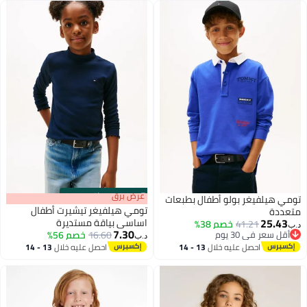
s
00
:
m
عرض برق
00
·
باقي 100%
تومي هيلفيغر بولو أطفال بطبعات
تومي هيلفيغر تيشيرت أطفال
متعددة
25.43
اساسي بياقة مستديرة
41.21
خصم 38%
د.ب‏
7.30
أقل سعر في 30 يوم
16.60
خصم 56%
د.ب‏
أقل سعر في 30 يوم
احصل عليه خلال
13 - 14
احصل عليه خلال
13 - 14
اغسطس
اغسطس