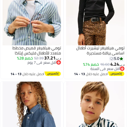
تومي هيلفيغر تيشيرت أطفال
تومي هيلفيغر قميص مخطط
اساسي بياقة مستديرة
متعدد للأطفال فليكس إيثاكا
37.21
52.39
خصم 28%
5.0
2
د.ب‏
أقل سعر في 7 يوم
4.24
16.60
خصم 74%
د.ب‏
أقل سعر في 7 يوم
أقل سعر في السنة
أقل سعر في السنة
احصل عليه خلال
13 - 14
احصل عليه خلال
13 - 14
اغسطس
اغسطس