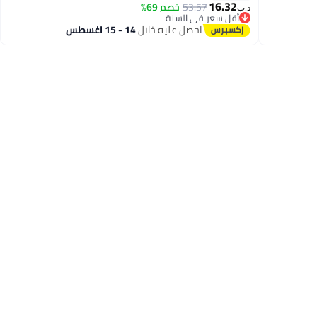
16.32
53.57
خصم 69%
د.ب‏
أقل سعر في السنة
أقل سعر في السنة
احصل عليه خلال
14 - 15 اغسطس