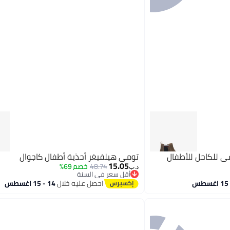
 للكاحل للأطفال
تومي هيلفيغر أحذية أطفال كاجوال
15.05
48.74
خصم 69%
د.ب‏
أقل سعر في السنة
أقل سعر في السنة
احصل عليه خلال
14 - 15 اغسطس