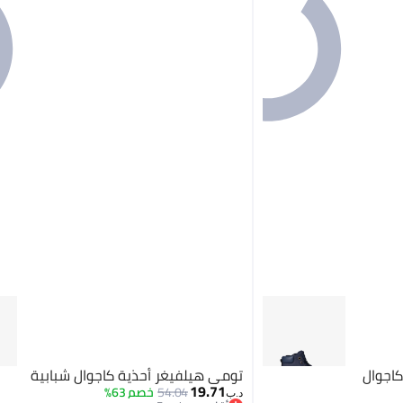
كاجوال
تومي هيلفيغر أحذية كاجوال شبابية
19.71
54.04
خصم 63%
د.ب‏