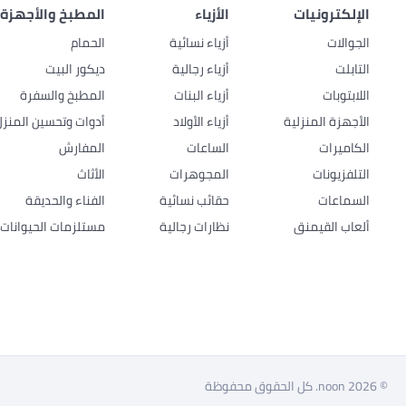
الإلكترونيات
الأزياء
المطبخ والأجهزة 
الجوالات
أزياء نسائية
الحمام
التابلت
أزياء رجالية
ديكور البيت
اللابتوبات
أزياء البنات
المطبخ والسفرة
الأجهزة المنزلية
أزياء الأولاد
أدوات وتحسين المنزل
الكاميرات
الساعات
المفارش
التلفزيونات
المجوهرات
الأثاث
السماعات
حقائب نسائية
الفناء والحديقة
ألعاب القيمنق
نظارات رجالية
مستلزمات الحيوانات ا
© 2026 noon. كل الحقوق محفوظة