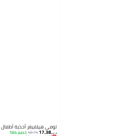
تومي هيلفيغر أحذية أطفال 
17.38
48.74
خصم 64%
د.ب‏