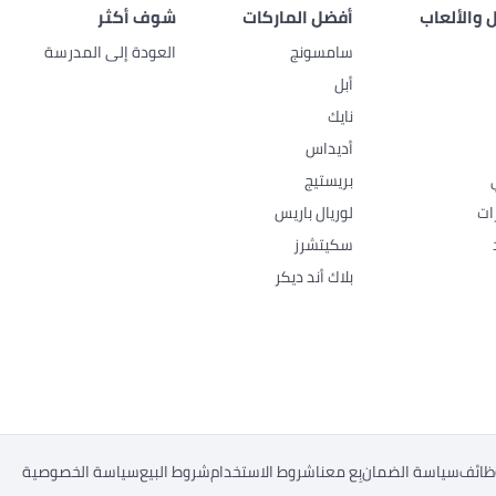
 والألعاب
أفضل الماركات
شوف أكثر
سامسونج
العودة إلى المدرسة
أبل
نايك
أديداس
بريستيج
ات
لوريال باريس
سكيتشرز
بلاك أند ديكر
ظائف
سياسة الضمان
بِع معنا
شروط الاستخدام
شروط البيع
سياسة الخصوصية