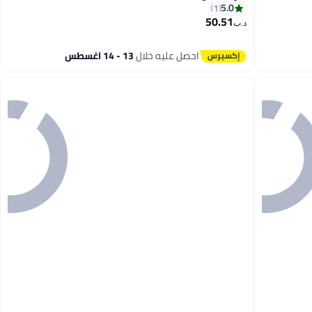
5.0
1
50.51
د.ب‏
احصل عليه خلال
13 - 14 اغسطس