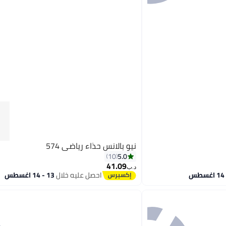
نيو بالانس حذاء رياضي 574
5.0
10
41.09
د.ب‏
احصل عليه خلال
13 - 14 اغسطس