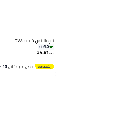
نيو بالانس شباب ٥٧٨
5.0
1
24.61
د.ب‏
احصل عليه خلال
13 - 14 اغسطس