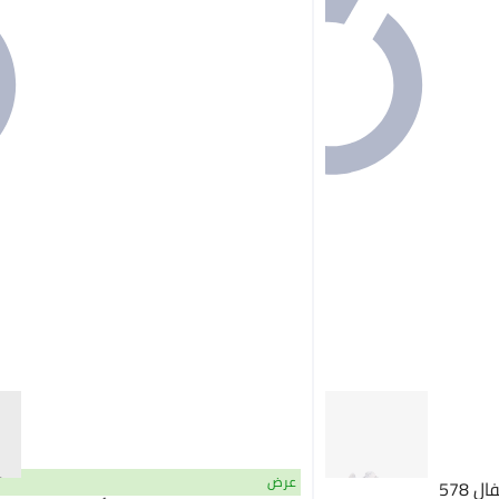
عرض
 578