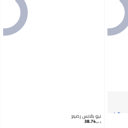
نيو بالانس رضيع
38.74
د.ب‏