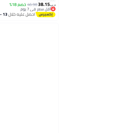
38.15
46.98
خصم 18%
د.ب‏
أقل سعر في 7 يوم
أقل سعر في 7 يوم
احصل عليه خلال
13 - 14 اغسطس