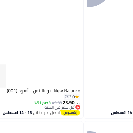
New Balance نيو بالانس - أسود (001)
3.0
3
23.90
49.33
خصم 51%
د.ب‏
أقل سعر في السنة
أقل سعر في السنة
احصل عليه خلال
13 - 14 اغسطس