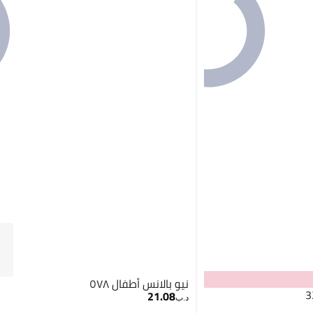
نيو بالانس أطفال ٥٧٨
21.08
د.ب‏