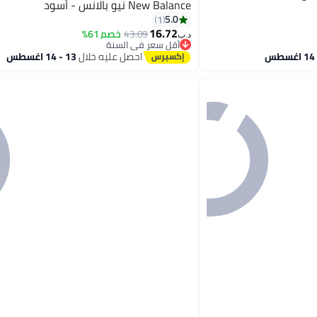
New Balance نيو بالانس - أسود
5.0
1
16.72
43.09
خصم 61%
د.ب‏
أقل سعر في السنة
أقل سعر في السنة
احصل عليه خلال
13 - 14 اغسطس