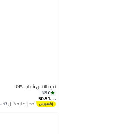
نيو بالانس شباب ٥٣٠
5.0
3
50.51
د.ب‏
احصل عليه خلال
13 - 14 اغسطس