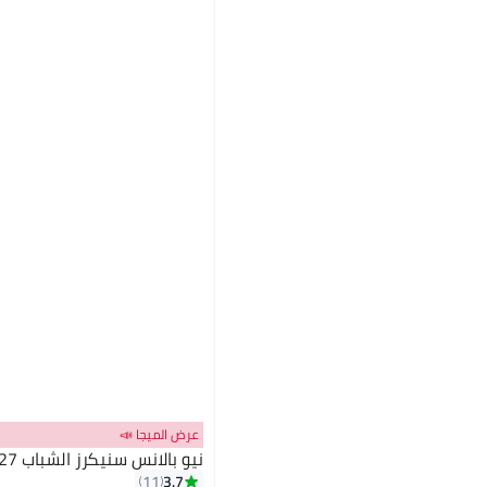
عرض الميجا 📣
نيو بالانس سنيكرز الشباب 327
3.7
11