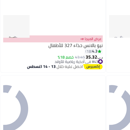
عرض الميجا 📣
نيو بالانس حذاء 327 للأطفال
4.3
18
35.32
43.45
خصم 18%
د.ب‏
#43 في أحذية رياضية للأولاد
أقل سعر في 7 يوم
احصل عليه خلال
13 - 14 اغسطس
#43 في أحذية رياضية للأولاد