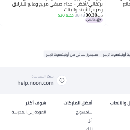
انع
برتقالي/أخضر - حذاء صيفي مريح ومانع للانزلاق
ومريح للأولاد والبنات
30.30
38.18
خصم 20%
6
د.ب‏
ة أونيتسوكا تايجر
سنيكرز نسائي من أونيتسوكا تايجر
مركز المساعدة
help.noon.com
 والألعاب
أفضل الماركات
شوف أكثر
سامسونج
العودة إلى المدرسة
أبل
نايك