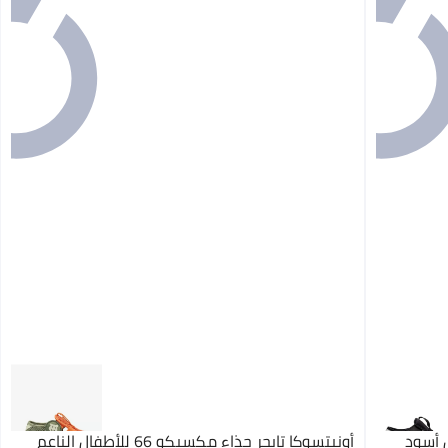
يكو 66 للأطفال أسود
أونيتسوكا تايجر حذاء مكسيكو 66 للأطفال الناعم