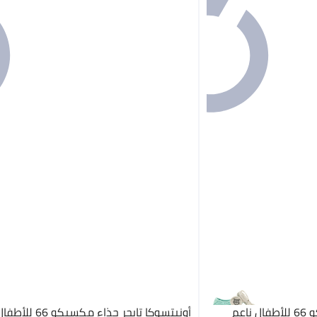
أونيتسوكا تايجر حذاء مكسيكو 66 للأطفال ناعم
أونيتسوكا تايجر حذاء مكس