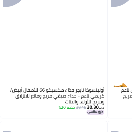
كو 66 للأطفال ناعم
أونيتسوكا تايجر حذاء مكسيكو 66 للأطفال أبيض/
مريح
كريمي ناعم - حذاء صيفي مريح ومانع للانزلاق
ومريح للأولاد والبنات
30.30
38.18
خصم 20%
6
د.ب‏