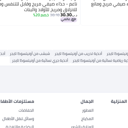
اء صيفي مريح ومانع
ناعم - حذاء صيفي مريح وقابل للتنفس وم
للانزلاق ومريح للأولاد والبنات
30.30
38.18
خصم 20%
6
د.ب‏
نيتسوكا تايجر
أحذية تدريب من أونيتسوكا تايجر
شبشب من أونيتسوكا تايجر
أحذي
ية رياضية نسائية من أونيتسوكا تايجر
أحذية جري نسائية من أونيتسوكا تايجر
المنزلية
الجمال
مستلزمات الأطفال
العطور
الحفاضات
المكياج
وسائل تنقل الأطفال
العناية بالشعر
الرضاعة والتغذية