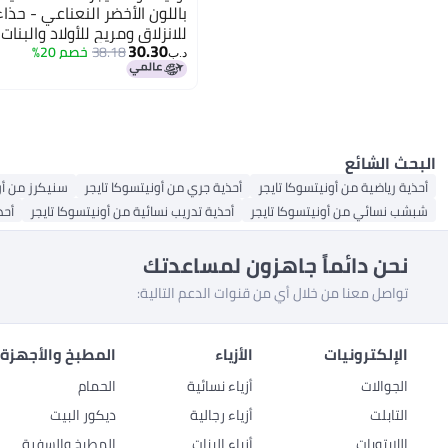
باللون الأخضر النعناعي - حذ
للانزلاق ومريح للأولاد والبنات
30.30
38.18
خصم 20%
6
د.ب‏
البحث الشائع
أحذية رياضية من أونيتسوكا تايجر
أحذية جري من أونيتسوكا تايجر
سنيكرز من أو
شبشب نسائي من أونيتسوكا تايجر
أحذية تدريب نسائية من أونيتسوكا تايجر
أحذ
نحن دائماً جاهزون لمساعدتك
تواصل معنا من خلال أي من قنوات الدعم التالية:
الإلكترونيات
الأزياء
المطبخ والأجهزة 
الجوالات
أزياء نسائية
الحمام
التابلت
أزياء رجالية
ديكور البيت
اللابتوبات
أزياء البنات
المطبخ والسفرة