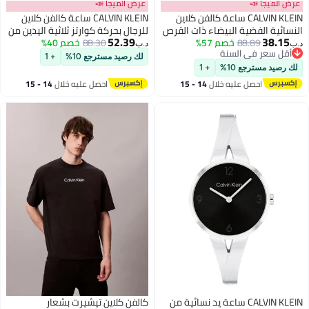
عرض الميجا 📣
عرض الميجا 📣
CALVIN KLEIN ساعة كالفن كلاين
CALVIN KLEIN ساعة كالفن كلاين
النسائية الفضية البيضاء ذات القرص
للرجال بحركة كوارتز ثلاثية اليدين من
52.39
38.15
الدائري - 25100076
88.89
خصم 57%
88.30
خصم 40%
مجموعة الطيارين البسيطة مع حزام
د.ب‏
د.ب‏
أقل سعر في السنة
جلد بني - 25200519
لك رصيد مسترجع 10%
+ 1
أقل سعر في السنة
لك رصيد مسترجع 10%
+ 1
احصل عليه خلال
14 - 15
احصل عليه خلال
14 - 15
اغسطس
اغسطس
CALVIN KLEIN ساعة يد نسائية من
كالفن كلاين تيشيرت بشعار