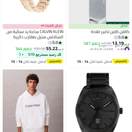
أفضل المنتجات
عرض
عرض الميجا 📣
كالفن كلاين تكبير قلادة
CALVIN KLEIN ساعة يد نسائية من
الستانلس ستيل بعقارب دائرية
5.0
5
الشكل 25200334 - 30 ملم
13.19
5.0
3
41.09
خصم 67%
د.ب‏
55.22
#1 في القلائد الرجالية
100.08
خصم 44%
د.ب‏
أقل سعر في 7 يوم
لك رصيد مسترجع 10%
+ 1
تم بيع +20 مؤخرًا
احصل عليه خلال
14 - 15
احصل عليه خلال
14 - 15
#1 في القلائد الرجالية
اغسطس
اغسطس