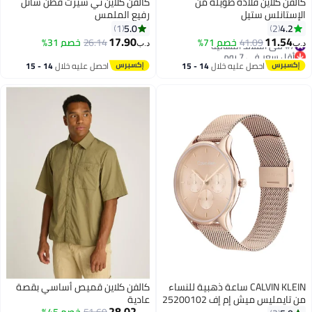
كالفن كلاين قلادة طويلة من
كالفن كلاين تي شيرت قطن سائل
الإستانلس ستيل
رفيع الملمس
5.0
4.2
1
2
17.90
11.54
#7 في القلائد النسائية
41.09
خصم 71%
26.14
خصم 31%
د.ب‏
د.ب‏
أقل سعر في 7 يوم
#7 في القلائد النسائية
احصل عليه خلال
14 - 15
احصل عليه خلال
14 - 15
اغسطس
اغسطس
CALVIN KLEIN ساعة ذهبية للنساء
كالفن كلاين قميص أساسي بقصة
من تايمليس ميش إم إف 25200102
عادية
28.02