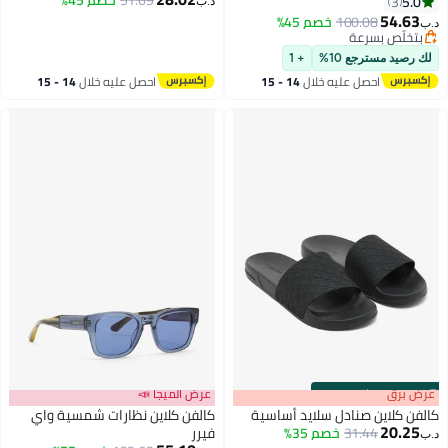
51.69
خصم 45%
5.0
3
د.ب‏
54.63
100.08
خصم 45%
د.ب‏
بتخلّص بسرعة
بتخلّص بسرعة
لك رصيد مسترجع 10%
+ 1
احصل عليه خلال
14 - 15
احصل عليه خلال
14 - 15
اغسطس
اغسطس
s
00
:
m
عرض برق
00
·
باقي 100%
عرض الميجا 📣
كالفن كلاين صنادل سلايد أساسية
كالفن كلاين نظارات شمسية واي
20.25
31.44
خصم 35%
فيرر
د.ب‏