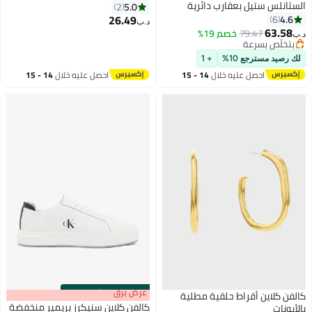
الستانلس ستيل بعقارب دائرية
5.0
2
الشكل 25100026 - 30 ملم
26.49
4.6
6
د.ب‏
63.58
79.47
خصم 19%
د.ب‏
بتخلّص بسرعة
بتخلّص بسرعة
لك رصيد مسترجع 10%
+ 1
احصل عليه خلال
14 - 15
احصل عليه خلال
14 - 15
اغسطس
اغسطس
s
00
:
m
عرض برق
00
·
باقي 100%
كالفن كلاين أقراط حلقية مطلية
كالفن كلاين سنيكرز بريمير منخفضة
بالأيونات