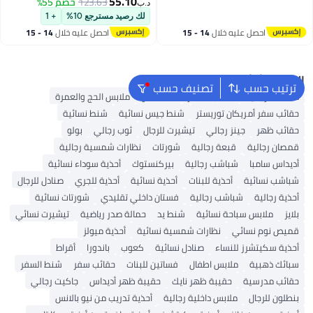
55.10
123.63
خصم 55%
د.ب‏
لك رصيد مسترجع 10%
+ 1
احصل عليه خلال
14 - 15
احصل عليه خلال
14 - 15
اغسطس
اغسطس
البحث الشائع
ترتيب حسب
تصنيف حسب
محفظة رجالية
حقائب السفر
شنط ألدو
ملابس الحج والعمرة
حقائب سفر أمريكان توريستر
شنط جيس نسائية
شنط نسائية
حقائب ظهر
جينز رجالي
تيشيرت للرجال
ثوب رجالي
بولو
قمصان رجالية
قبعة رجالية
شورتات
نظارات شمسية رجالية
أديداس سامبا
شباشب رجالية
بيركنستوك
أحذية سوداء نسائية
شباشب نسائية
أحذية للبنات
أحذية نسائية
أحذية للجري
صنادل للرجال
أحذية رجالية
شباشب رجالية
فستان داخلي تقليدي
شورتات نسائية
بلايز
ملابس سباحة نسائية
شنط يد
حمالة صدر رياضية
تيشيرت نسائي
قميص نوم نسائي
نظارات شمسية نسائية
أحذية ميولز
أحذية سكيتشرز للنساء
صنادل نسائية
كعوب
باندورا
أقراط
سبائك ذهبية
ملابس اطفال
فساتين للبنات
حقائب سفر
شنط السفر
حقائب مدرسية
حقيبة ظهر نايك
حقيبة ظهر أديداس
جاكيت رجالي
بنطلون للرجال
ملابس داخلية رجالية
أحذية تدريب من نيو بالانس