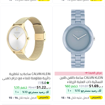
اغسطس
اغسطس
عرض الميجا 📣
CALVIN KLEIN ساعة يد تناظرية
CALVIN KLEIN ساعة كالفن كلاين
دائرية مقاومة للماء مع حزام ذهبي
النسائية ذات العلبة الزرقاء
25200003
5.0
1
51.69
131.87
التناظرية المستديرة - 25100074
خصم 60%
51.22
79.47
خصم 35%
د.ب‏
د.ب‏
لك رصيد مسترجع 10%
+ 1
لك رصيد مسترجع 10%
+ 1
احصل عليه خلال
14 - 15
احصل عليه خلال
14 - 15
اغسطس
اغسطس