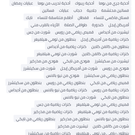
أحذية جري من بوما
أحذية ريبوك
أحذية تدريب من بوما
عبايات رمضان
فساتين محتشمة
جلابية
حجاب
عبايات
فساتين
فستان ماكسي للنساء
قفطان
أطقم متناسقة للنساء
نايك
أمريكان إيجل
كندورة
طواقي الصلاة
الأزياء بالقرب مني
تيشيرت من أديداس
قميص رياضي من رويس
شورت من جس
كنزات رياضية من أمريكان إيجل
بنطلون من تومي هيلفيغر
بنطلون من كالفن كلاين
كنزات رياضية من أديداس
كنزات رياضية من كالفن كلاين
شورت من تومي هيلفيغر
تيشيرت من سكيتشرز
هودي من نايكي
هودي من مذركير
هودي من رويس
شورت من أمريكان إيجل
شورت من سكيتشرز
بنطلون رياضي من سكيتشرز
هودي من نيو بالانس
قميص رياضي من نايكي
بنطلون رياضي من رويس
بنطلون من سكيتشرز
كنزات رياضية من رويس
كنزات رياضية من نيو بالانس
بنطلون من أديداس
بنطلون من نايكي
شورت من نيو بالانس
قميص رياضي من تومي هيلفيغر
كنزات رياضية من جس
كنزات رياضية من تومي هيلفيغر
كنزات رياضية من مذركير
بنطلون من نيو بالانس
بنطلون من مذركير
بنطلون رياضي من نايكي
شورت من كالفن كلاين
تيشيرت من مذركير
بنطلون رياضي من تومي هيلفيغر
كنزات رياضية من سكيتشرز