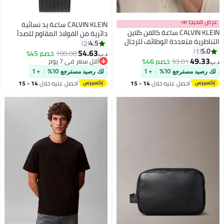
عرض الميجا 📣
CALVIN KLEIN ساعة يد نسائية
CALVIN KLEIN ساعة كالفن كلاين
دائرية من الفولاذ المقاوم للصدأ
التناظرية متعددة الوظائف للرجال
بسوار تناظري 25200105 - 38 مم
4.5
2
من مجموعة GAUGE مع حزام جلد
5.0
1
54.63
100.08
خصم 45%
د.ب‏
أسود - 25200497
49.33
93.01
خصم 46%
أقل سعر في 7 يوم
د.ب‏
أقل سعر في 7 يوم
لك رصيد مسترجع 10%
+ 1
لك رصيد مسترجع 10%
+ 1
احصل عليه خلال
14 - 15
احصل عليه خلال
14 - 15
اغسطس
اغسطس