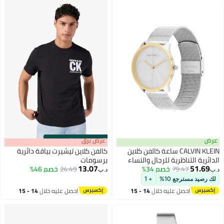
عرض
s
00
:
m
عرض برق
00
·
باقي 100%
CALVIN KLEIN ساعة كالفن كلاين
كالفن كلاين تيشيرت بياقة دائرية
الدائرية التناظرية للرجال والنساء
برسومات
13.07
51.69
بحالة فضية - 25300014
79.47
خصم 34%
24.49
خصم 46%
د.ب‏
د.ب‏
لك رصيد مسترجع 10%
+ 1
احصل عليه خلال
14 - 15
احصل عليه خلال
14 - 15
اغسطس
اغسطس