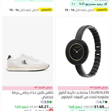
لك رصيد مسترجع 10%
+ 1
احصل عليه خلال
14 - 15
احصل عليه خلال
14 - 15
اغسطس
اغسطس
عرض الميجا 📣
عرض الميجا 📣
CALVIN KLEIN ساعة يد دائرية أنالوج
كالفن كلاين حذاء رياضي برباط
مقاومة للماء من الفولاذ المقاوم
منخفض
للصدأ 25200024
3.9
4.7
8
3
5
40.27
51.69
100.08
خصم 48%
62.87
خصم 35%
د.ب‏
د.ب‏
أقل سعر في 7 يوم