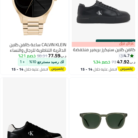
s
00
:
m
عرض برق
00
·
باقي 100%
CALVIN KLEIN ساعة كالفن كلاين
كالفن كلاين سنيكرز بريمير منخفضة
الدائرية التناظرية للرجال والنساء
77.59
4.7
3
98.31
بحالة ذهبية وردية - 25300028
خصم 21%
د.ب‏
47.92
73
خصم 34%
لك رصيد مسترجع 10%
+ 1
د.ب‏
2
احصل عليه خلال
14 - 15
احصل عليه خلال
14 - 15
اغسطس
اغسطس