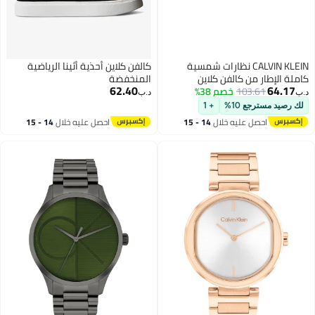
CALVIN KLEIN نظارات شمسية
كالفن كلاين أحذية أثينا الرياضية
كاملة الإطار من كالفن كلاين
المنخفضة
62.40
64.17
103.61
خصم 38%
CK25536S 5420 (330) شفاف
د.ب‏
د.ب‏
كاكي
لك رصيد مسترجع 10%
+ 1
2
احصل عليه خلال
14 - 15
احصل عليه خلال
14 - 15
اغسطس
اغسطس