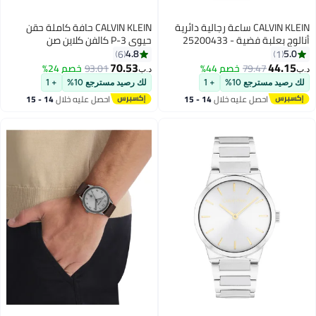
CALVIN KLEIN ساعة رجالية دائرية
CALVIN KLEIN حافة كاملة حقن
أنالوج بعلبة فضية - 25200433
حيوي P-3 كالفن كلاين صن
Ck22537S 5319 (059) سليت جراي
4.8
5.0
6
1
70.53
44.15
79.47
خصم 44%
93.01
خصم 24%
د.ب‏
د.ب‏
لك رصيد مسترجع 10%
+ 1
لك رصيد مسترجع 10%
+ 1
احصل عليه خلال
14 - 15
احصل عليه خلال
14 - 15
اغسطس
اغسطس