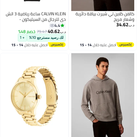
كالفن كلاين تي شيرت بياقة دائرية
CALVIN KLEIN ساعة رياضية 3 اتش
وشعار مريح
دي للرجال من السيليكون -
34.62
25200207
4.4
8
د.ب‏
40.62
79.47
خصم 48%
د.ب‏
لك رصيد مسترجع 10%
+ 1
احصل عليه خلال
14 - 15
احصل عليه خلال
14 - 15
اغسطس
اغسطس