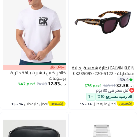
s
00
:
m
عرض برق
00
·
باقي 100%
CALVIN KLEIN نظارة شمسية رجالية
كالفن كلاين تيشيرت بياقة دائرية
مستطيلة - CK23509S-220-5122
برسومات
- مقاس العدسة: 51 ملم
4.4
6
12.83
24.49
خصم 47%
32.38
140.11
خصم 76%
د.ب‏
د.ب‏
أقل سعر في 30 يوم
أقل سعر في 30 يوم
لك رصيد مسترجع 10%
+ 1
احصل عليه خلال
14 - 15
احصل عليه خلال
14 - 15
اغسطس
اغسطس