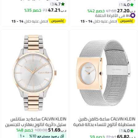
4.7
3
4.0
1
47.21
27.20
73
خصم 35%
47.68
خصم 42%
د.ب‏
د.ب‏
2
#4 في الأقراط الحلقة
#4 في الأقراط الحلقة
احصل عليه خلال
14 - 15
احصل عليه خلال
14 - 15
اغسطس
اغسطس
CALVIN KLEIN ساعة كالفن كلاين
CALVIN KLEIN ساعة يد ستانلس
مستطيلة أنالوج للنساء بحالة فضية
ستيل دائرية انالوج بعقارب للجنسين
51.69
بيضاء - 25100063
25200044 - 35 ملم
100.08
خصم 48%
4.0
1
د.ب‏
65.82
72.41
خصم 9%
لك رصيد مسترجع 10%
+ 1
د.ب‏