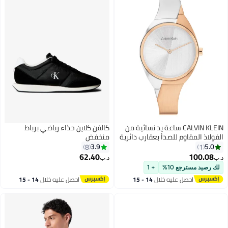
CALVIN KLEIN ساعة يد نسائية من
كالفن كلاين حذاء رياضي برباط
الفولاذ المقاوم للصدأ بعقارب دائرية
منخفض
الشكل 25200237 30 ملم
3.9
5.0
8
1
62.40
100.08
د.ب‏
د.ب‏
5
لك رصيد مسترجع 10%
+ 1
احصل عليه خلال
14 - 15
احصل عليه خلال
14 - 15
اغسطس
اغسطس