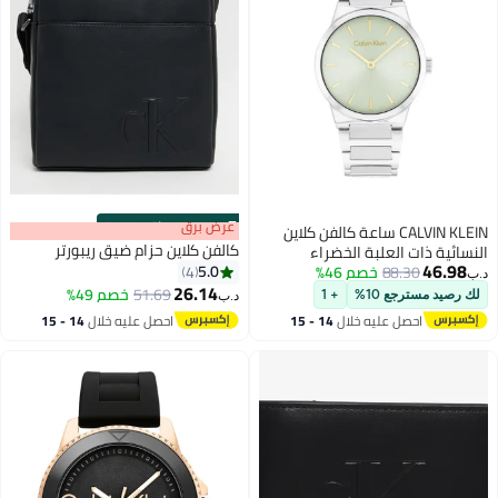
s
00
:
m
عرض برق
00
·
باقي 100%
CALVIN KLEIN ساعة كالفن كلاين
كالفن كلاين حزام ضيق ريبورتر
النسائية ذات العلبة الخضراء
46.98
5.0
88.30
التناظرية المستديرة - 25100080
خصم 46%
4
د.ب‏
26.14
51.69
خصم 49%
لك رصيد مسترجع 10%
+ 1
د.ب‏
احصل عليه خلال
14 - 15
احصل عليه خلال
14 - 15
اغسطس
اغسطس