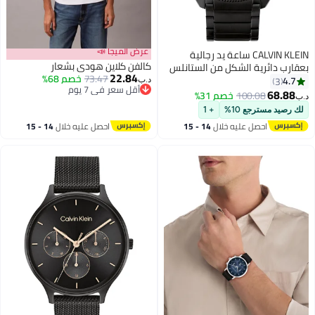
عرض الميجا 📣
CALVIN KLEIN ساعة يد رجالية
كالفن كلاين هودي بشعار
بعقارب دائرية الشكل من الستانلس
22.84
73.47
خصم 68%
ستيل 25200448 - 42 ملم
4.7
3
د.ب‏
أقل سعر في 7 يوم
68.88
100.08
خصم 31%
د.ب‏
أقل سعر في 7 يوم
لك رصيد مسترجع 10%
+ 1
احصل عليه خلال
14 - 15
احصل عليه خلال
14 - 15
اغسطس
اغسطس