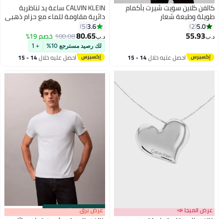
كالفن كلاين سويت شيرت بأكمام
CALVIN KLEIN ساعة يد تناظرية
طويلة وطبعة شعار
دائرية مقاومة للماء مع حزام ذهبي
25200043
3.6
5.0
5
2
80.65
55.93
100.08
خصم 19%
د.ب‏
د.ب‏
لك رصيد مسترجع 10%
+ 1
احصل عليه خلال
14 - 15
احصل عليه خلال
14 - 15
اغسطس
اغسطس
عرض الميجا 📣
s
00
:
m
عرض برق
00
·
باقي 100%