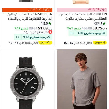
عرض الميجا 📣
عرض التجديد الكبير
CALVIN KLEIN ساعة يد نسائية من
CALVIN KLEIN ساعة كالفن كلاين
الستانلس ستيل بعقارب دائرية
الدائرية التناظرية للرجال والنساء
الشكل - 25200253 - 36 ملم
بحالة خضراء - 25300027
5.0
4.7
4
3
51.69
58.75
100.08
خصم 41%
98.31
خصم 47%
د.ب‏
د.ب‏
أقل سعر في 7 يوم
لك رصيد مسترجع 10%
+ 1
أقل سعر في 7 يوم
لك رصيد مسترجع 10%
+ 1
احصل عليه خلال
14 - 15
احصل عليه خلال
14 - 15
اغسطس
اغسطس