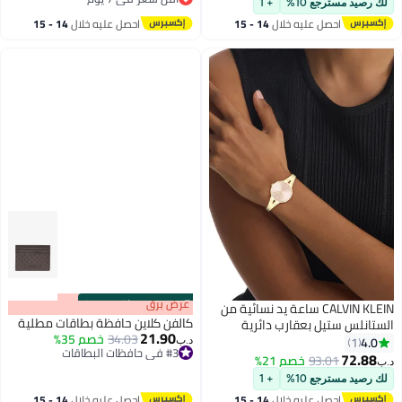
لك رصيد مسترجع 10%
+ 1
أقل سعر في 7 يوم
احصل عليه خلال
14 - 15
احصل عليه خلال
14 - 15
اغسطس
اغسطس
s
00
:
m
عرض برق
00
·
باقي 100%
CALVIN KLEIN ساعة يد نسائية من
كالفن كلاين حافظة بطاقات مطلية
الستانلس ستيل بعقارب دائرية
21.90
34.03
خصم 35%
الشكل 25100027 - 30 ملم
4.0
1
د.ب‏
#3 في حافظات البطاقات
72.88
93.01
خصم 21%
د.ب‏
#3 في حافظات البطاقات
2
لك رصيد مسترجع 10%
+ 1
احصل عليه خلال
14 - 15
احصل عليه خلال
14 - 15