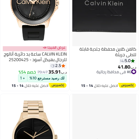
عرض الميجا 📣
كالفن كلاين محفظة جلدية قابلة
CALVIN KLEIN ساعة يد دائرية أنالوج
للطي جريئة
للرجال بهيكل أسود - 25200425
5.0
4
2.5
3
41.80
د.ب‏
35.91
#6 في محافظ رجالية
79.47
خصم 54%
د.ب‏
#6 في محافظ رجالية
لك رصيد مسترجع 10%
+ 1
احصل عليه خلال
14 - 15
احصل عليه خلال
14 - 15
اغسطس
اغسطس