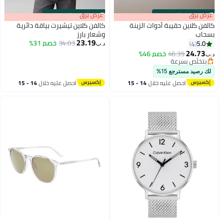
s
00
:
m
عرض برق
00
·
باقي 100%
s
00
:
m
عرض برق
00
·
باقي 100%
كالفن كلاين حقيبة أدوات الزينة
كالفن كلاين تيشيرت بياقة دائرية
بسحاب
وشعار بارز
23.19
34.03
خصم 31%
5.0
4
د.ب‏
24.73
46.39
خصم 46%
د.ب‏
بتخلّص بسرعة
بتخلّص بسرعة
لك رصيد مسترجع 15%
احصل عليه خلال
14 - 15
احصل عليه خلال
14 - 15
اغسطس
اغسطس