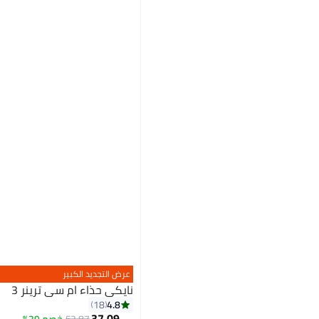
عرض التجديد الكبير
نايكي حذاء ام سي ترينر 3
4.8
18
37.09