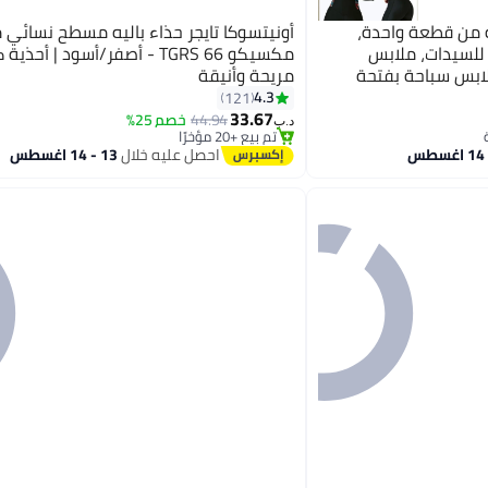
 من قطعة واحدة،
أونيتسوكا تايجر حذاء باليه مسطح نسائي 
للسيدات، ملابس
مكسيكو 66 TGRS - أصفر/أسود | أحذي
بس سباحة بفتحة
مريحة وأنيقة
ملابس سباحة رياضية
4.3
121
13
 على الماء، للسباحة،
33.67
44.94
خصم 25%
د.ب‏
تم بيع +20 مؤخرًا
زلج على الماء، الغطس
تم بيع +20 مؤخرًا
احصل عليه خلال
13 - 14 اغسطس