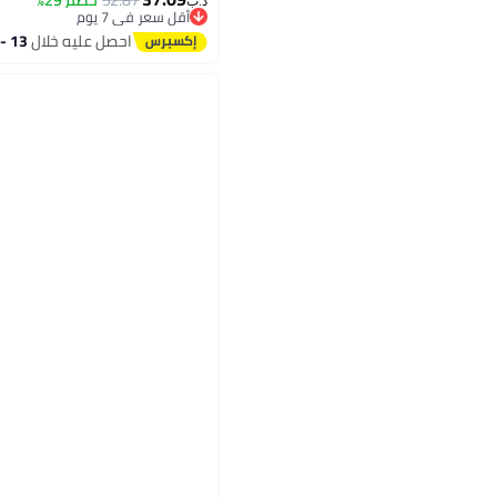
52.87
خصم 29%
د.ب‏
أقل سعر في 7 يوم
بتخلّص بسرعة
احصل عليه خلال
13 - 14 اغسطس
أقل سعر في 7 يوم