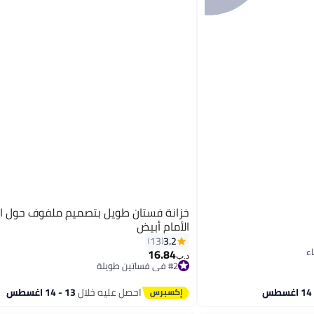
خزانة فستان طويل بتصميم ملفوف حول ا
الأمام أبيض
3.2
13
16.84
د.ب‏
#2 في فساتين طويلة
تم بيع +10 مؤخرًا
#2 في فساتين طويلة
احصل عليه خلال
13 - 14 اغسطس