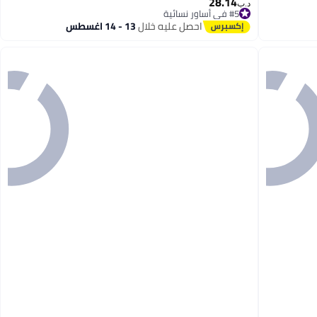
28.14
د.ب‏
#5 في أساور نسائية
تم بيع +10 مؤخرًا
احصل عليه خلال
13 - 14 اغسطس
#5 في أساور نسائية