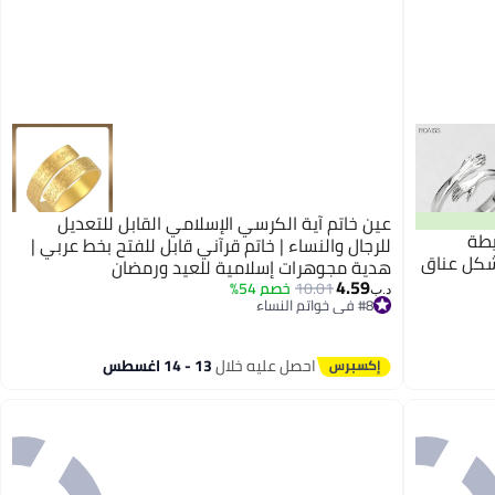
عين خاتم آية الكرسي الإسلامي القابل للتعديل
يطة
للرجال والنساء | خاتم قرآني قابل للفتح بخط عربي |
 شكل عناق
هدية مجوهرات إسلامية للعيد ورمضان
4.59
10.01
خصم 54%
د.ب‏
#8 في خواتم النساء
#8 في خواتم النساء
احصل عليه خلال
13 - 14 اغسطس