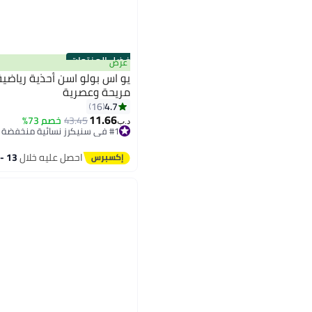
أفضل المنتجات
عرض
يو اس بولو اسن أحذية رياضية
مريحة وعصرية
4.7
16
11.66
43.45
خصم 73%
د.ب‏
#1 في سنيكرز نسائية منخفضة
تم بيع +60 مؤخرًا
#1 في سنيكرز نسائية منخفضة
احصل عليه خلال
13 - 14 اغسطس