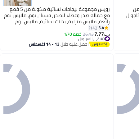
من
رويس مجموعة بيجامات نسائية مكونة من 5 قطع
ة كاجوال
مع حمالة صدر وغطاء للصدر، فستان نوم، ملابس نوم
رائعة، ملابس منزلية، بدلات نسائية، ملابس نوم
مطبوعة بالورود، ملابس داخلية، رداء، ملابس داخلية،
3.4
142
7.77
شورت، صيف وربيع
26.13
خصم 70%
د.ب‏
#3 في السراويل
#3 في السراويل
احصل عليه خلال
13 - 14 اغسطس