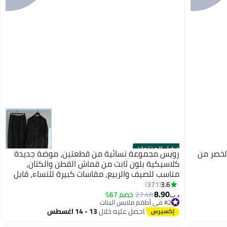
أفضل المنتجات
لخصر من
رويس مجموعة نسائية من قطعتين، موضة جديدة
كلاسيكية بلون ثابت من قماش القطن والكتان،
مناسب للصيف والربيع، مقاسات كبيرة للنساء، قابل
للتنفس وبارد، قميص طويل الأكمام بياقة، بنطلون
3.6
371
واسع.
8.90
27.48
خصم 67%
د.ب‏
#2 في أطقم ملابس البنات
#2 في أطقم ملابس البنات
احصل عليه خلال
13 - 14 اغسطس