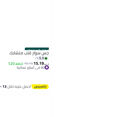
أفضل المنتجات
جس سوار قلب متشابك
5.0
1
15.19
19.19
خصم 20%
د.ب‏
#2 في أساور نسائية
تم بيع +20 مؤخرًا
#2 في أساور نسائية
احصل عليه خلال
13 - 14 اغسطس