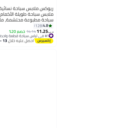
ريوكس ملابس سباحة نسائية
ملابس سباحة طويلة الأكمام 
سباحة مطبوعة محتشمة، ملا
أمامية للسيطرة على البطن، 
4.8
128
3
11.25
للسيدات، ملابس سباحة للتزلج
14.14
خصم 20%
د.ب‏
#1 في لباس سباحة قطعة واحدة
التزلج على الماء، الغوص، الت
تم بيع +20 مؤخرًا
احصل عليه خلال
13 - 14 اغسطس
والعطلات الشاطئية
#1 في لباس سباحة قطعة واحدة