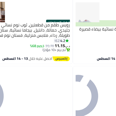
أفضل المنتجات
 نسائية بيضاء قصيرة
جليدي، حمالة، دانتيل، بيجاما نسائية، ستان
طويلة، رداء، ملابس منزلية، فستان نوم 
وسادة، ملابس نسائية للربيع والخريف، ملا
4.2
62
#1 في البيجامات وملابس النوم
صلبة
11.15
أقل سعر في 7 يوم
35.70
خصم 68%
د.ب‏
تم بيع +10 مؤخرًا
#1 في البيجامات وملابس النوم
احصل عليه خلال
13 - 14 اغسطس