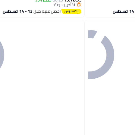
30.26
خصم 54%
د.ب‏
بتخلّص بسرعة
تم بيع +20 مؤخرًا
احصل عليه خلال
13 - 14 اغسطس
#2 في أحذية نسائية