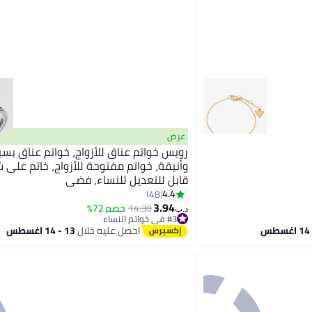
عرض
رويس خواتم عناق للأزواج، خواتم عناق بس
وأنيقة، خواتم مفتوحة للأزواج، خاتم على
قابل للتعديل للنساء، فضي
4.4
48
3.94
14.30
خصم 72%
د.ب‏
#3 في خواتم النساء
أقل سعر في 7 يوم
احصل عليه خلال
13 - 14 اغسطس
#3 في خواتم النساء