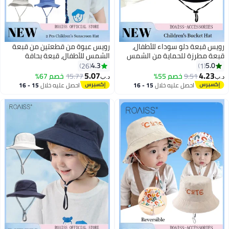
رويس قبعة دلو سوداء للأطفال،
رويس عبوة من قطعتين من قبعة
قبعة مطرزة للحماية من الشمس
الشمس للأطفال، قبعة بحافة
مع حزام مقاوم للرياح، قبعة دلو
واسعة للصيف، قبعة دلو للشاطئ،
4.3
5.0
26
1
واسعة الحواف للحماية من الشمس،
قبعة صيد قابلة للطي للأطفال
5.07
4.23
9.51
خصم 55%
15.77
خصم 67%
د.ب‏
د.ب‏
4
مناسبة للرياضات الخارجية والحفلات
الرضع قابلة للتعديل
احصل عليه خلال
15 - 16
احصل عليه خلال
15 - 16
الصيفية على الشاطئ
اغسطس
اغسطس