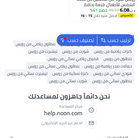
الشمس للأطفال، قبعة بحافة
6.08
15.77
خصم 61%
واسعة للصيف، قبعة دلو للشاطئ،
د.ب‏
قبعة صيد قابلة للطي للأطفال
احصل عليه خلال
15 - 16
اغسطس
الرضع قابلة للتعديل
البحث الشائع
ترتيب حسب
تصنيف حسب
قميص رياضي من رويس
هودي من رويس
بنطلون رياضي من رويس
كنزات رياضية من رويس
شورت من رويس
تيشيرت من رويس
بنطلون من رويس
قميص رياضي نسائي من رويس
حمالات صدر رياضية من رويس
بنطلون رياضي نسائي من رويس
هودي نسائي من رويس
كنزة نسائية من رويس
تيشيرت نسائي من رويس
بنطلون نسائي من رويس
شورت نسائي من رويس
نحن دائماً جاهزون لمساعدتك
مركز المساعدة
help.noon.com
الدعم عبر البريد الإلكتروني
الإلكترونيات