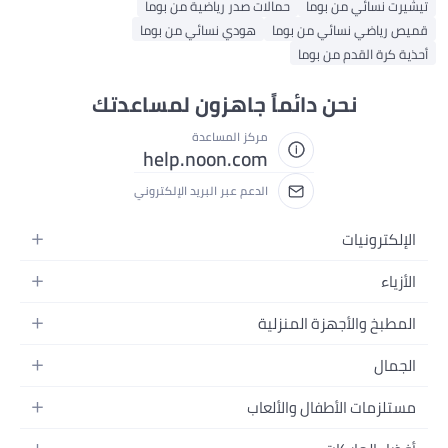
تيشيرت نسائي من بوما
حمالات صدر رياضية من بوما
قميص رياضي نسائي من بوما
هودي نسائي من بوما
أحذية كرة القدم من بوما
نحن دائماً جاهزون لمساعدتك
مركز المساعدة
help.noon.com
الدعم عبر البريد الإلكتروني
الإلكترونيات
الجوالات
الأزياء
التابلت
أزياء نسائية
المطبخ والأجهزة المنزلية
اللابتوبات
أزياء رجالية
الحمام
الأجهزة المنزلية
الجمال
أزياء البنات
ديكور البيت
الكاميرات
العطور
أزياء الأولاد
مستلزمات الأطفال والألعاب
المطبخ والسفرة
التلفزيونات
المكياج
الساعات
الحفاضات
أدوات وتحسين المنزل
السماعات